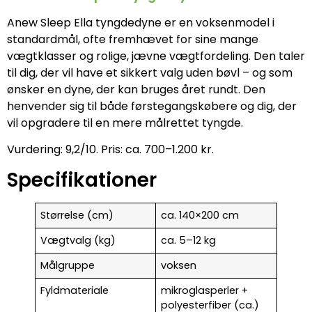
Anew Sleep Ella tyngdedyne er en voksenmodel i
standardmål, ofte fremhævet for sine mange
vægtklasser og rolige, jævne vægtfordeling. Den taler
til dig, der vil have et sikkert valg uden bøvl – og som
ønsker en dyne, der kan bruges året rundt. Den
henvender sig til både førstegangskøbere og dig, der
vil opgradere til en mere målrettet tyngde.
Vurdering: 9,2/10. Pris: ca. 700–1.200 kr.
Specifikationer
Størrelse (cm)
ca. 140×200 cm
Vægtvalg (kg)
ca. 5–12 kg
Målgruppe
voksen
Fyldmateriale
mikroglasperler +
polyesterfiber (ca.)