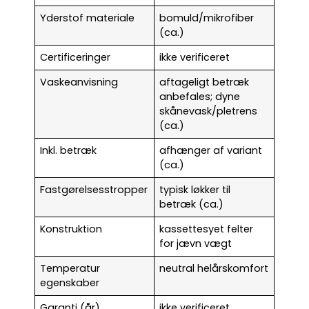
Yderstof materiale
bomuld/mikrofiber
(ca.)
Certificeringer
ikke verificeret
Vaskeanvisning
aftageligt betræk
anbefales; dyne
skånevask/pletrens
(ca.)
Inkl. betræk
afhænger af variant
(ca.)
Fastgørelsesstropper
typisk løkker til
betræk (ca.)
Konstruktion
kassettesyet felter
for jævn vægt
Temperatur
neutral helårskomfort
egenskaber
Garanti (år)
ikke verificeret