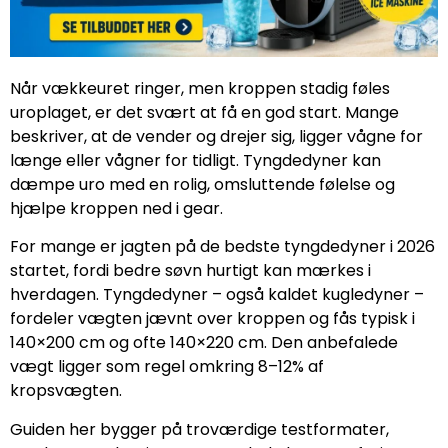
Når vækkeuret ringer, men kroppen stadig føles
uroplaget, er det svært at få en god start. Mange
beskriver, at de vender og drejer sig, ligger vågne for
længe eller vågner for tidligt. Tyngdedyner kan
dæmpe uro med en rolig, omsluttende følelse og
hjælpe kroppen ned i gear.
For mange er jagten på de bedste tyngdedyner i 2026
startet, fordi bedre søvn hurtigt kan mærkes i
hverdagen. Tyngdedyner – også kaldet kugledyner –
fordeler vægten jævnt over kroppen og fås typisk i
140×200 cm og ofte 140×220 cm. Den anbefalede
vægt ligger som regel omkring 8–12% af
kropsvægten.
Guiden her bygger på troværdige testformater,