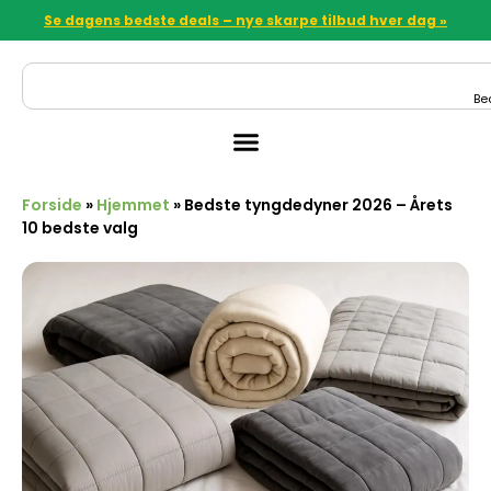
Se dagens bedste deals – nye skarpe tilbud hver dag »
Be
Forside
»
Hjemmet
»
Bedste tyngdedyner 2026 – Årets
10 bedste valg