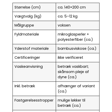
Størrelse (cm)
ca. 140×200 cm
Vægtvalg (kg)
ca. 5–12 kg
Målgruppe
voksen
Fyldmateriale
mikroglasperler +
polyesterfiber (ca.)
Yderstof materiale
bambusviskose (ca.)
Certificeringer
ikke verificeret
Vaskeanvisning
betræk vaskbart;
skånsom pleje af
dyne (ca.)
Inkl. betræk
afhænger af variant
(ca.)
Fastgørelsesstropper
mulige løkker til
betræk (ca.)