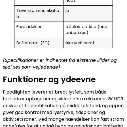
hub)
Tovejskommunikatio
ja
n
Forbindelser
trådløs via Arlo (hub
anbefales)
Driftstemp. (°C)
ikke verificeret
(Specifikationer er indhentet fra eksterne kilder og
skal ses som vejledende)
Funktioner og ydeevne
Floodlighten leverer et bredt lysfelt, som både
forbedrer optagelser og virker afskrækkende. 2K HDR
er skarpt til identifikation på middel afstand, og appen
giver god kontrol med lysstyrke, tidsplaner og
aktivitetszoner. Ved mange hændelser kan fast strøm
anbefales for at undgå hyppige opladninger; batteriet