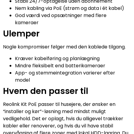
Stabil 24/7-optagelse uden abonnement
Nem kabling via PoE (strøm og data i ét kabel)
God værdi ved opsætninger med flere
kameraer
Ulemper
Nogle kompromiser følger med den kablede tilgang.
Kræver kabelføring og planlægning
Mindre fleksibelt end batterikameraer
App- og stemmeintegration varierer efter
model
Hvem den passer til
Reolink Kit PoE passer til husejere, der ønsker en
“installer og kør”-løsning med mindst muligt
vedligehold. Det er oplagt, hvis du alligevel trækker
kabler eller renoverer, og hvis du vil have stabil
overvågning af flere zoner med lokal HDD-lagring. Du