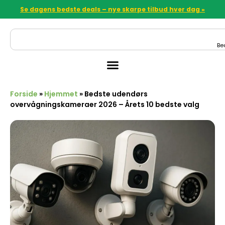
Se dagens bedste deals – nye skarpe tilbud hver dag »
Be
Forside
»
Hjemmet
»
Bedste udendørs
overvågningskameraer 2026 – Årets 10 bedste valg