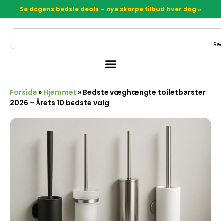
Se dagens bedste deals – nye skarpe tilbud hver dag »
Be
Forside
»
Hjemmet
»
Bedste væghængte toiletbørster
2026 – Årets 10 bedste valg