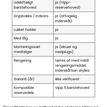
Udskifteligt
ja (Vipp-
børstehoved
reservehoved)
Drypbakke / indsats
ja (aftagelig
inderskål)
Lukket holder
ja
Med låg
ja
Monteringssæt
ja (skruer og
medfølger
rawlplugs)
Rengøring
tørres af med mildt
rengøringsmiddel;
inderskål kan skylles
Garanti (år)
ikke verificeret
Kompatible
Vipp 11 børstehoved
reservedele