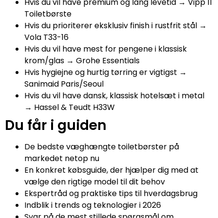
Hvis du vil have premium og lang levetid → Vipp 11
Toiletbørste
Hvis du prioriterer eksklusiv finish i rustfrit stål →
Vola T33-16
Hvis du vil have mest for pengene i klassisk
krom/glas → Grohe Essentials
Hvis hygiejne og hurtig tørring er vigtigst →
Sanimaid Paris/Seoul
Hvis du vil have dansk, klassisk hotelsæt i metal
→ Hassel & Teudt H33W
Du får i guiden
De bedste væghængte toiletbørster på
markedet netop nu
En konkret købsguide, der hjælper dig med at
vælge den rigtige model til dit behov
Ekspertråd og praktiske tips til hverdagsbrug
Indblik i trends og teknologier i 2026
Svar på de mest stillede spørgsmål om