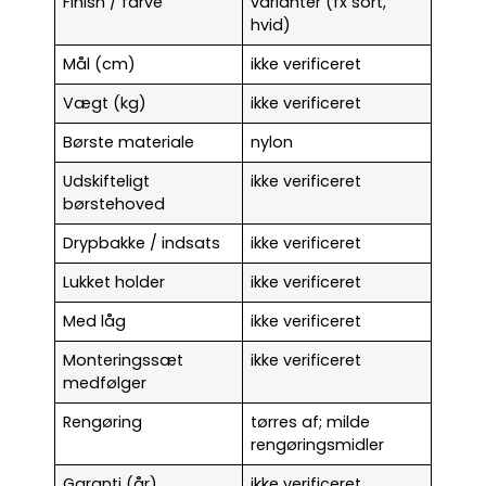
Finish / farve
varianter (fx sort,
hvid)
Mål (cm)
ikke verificeret
Vægt (kg)
ikke verificeret
Børste materiale
nylon
Udskifteligt
ikke verificeret
børstehoved
Drypbakke / indsats
ikke verificeret
Lukket holder
ikke verificeret
Med låg
ikke verificeret
Monteringssæt
ikke verificeret
medfølger
Rengøring
tørres af; milde
rengøringsmidler
Garanti (år)
ikke verificeret