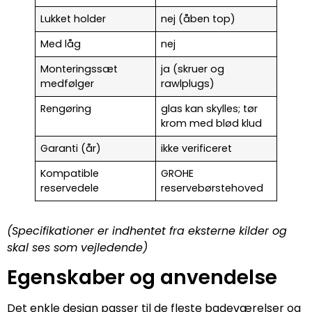
Lukket holder
nej (åben top)
Med låg
nej
Monteringssæt
ja (skruer og
medfølger
rawlplugs)
Rengøring
glas kan skylles; tør
krom med blød klud
Garanti (år)
ikke verificeret
Kompatible
GROHE
reservedele
reservebørstehoved
(Specifikationer er indhentet fra eksterne kilder og
skal ses som vejledende)
Egenskaber og anvendelse
Det enkle design passer til de fleste badeværelser og