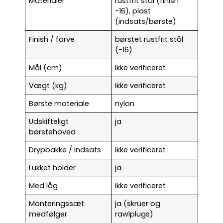
Materialer
rustfrit stål (finish
-16), plast
(indsats/børste)
Finish / farve
børstet rustfrit stål
(-16)
Mål (cm)
ikke verificeret
Vægt (kg)
ikke verificeret
Børste materiale
nylon
Udskifteligt
ja
børstehoved
Drypbakke / indsats
ikke verificeret
Lukket holder
ja
Med låg
ikke verificeret
Monteringssæt
ja (skruer og
medfølger
rawlplugs)