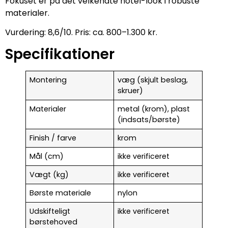
Fokuset er på det velkendte hotel-look i robuste
materialer.
Vurdering: 8,6/10. Pris: ca. 800–1.300 kr.
Specifikationer
Montering
væg (skjult beslag,
skruer)
Materialer
metal (krom), plast
(indsats/børste)
Finish / farve
krom
Mål (cm)
ikke verificeret
Vægt (kg)
ikke verificeret
Børste materiale
nylon
Udskifteligt
ikke verificeret
børstehoved