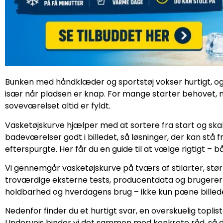
Bunken med håndklæder og sportstøj vokser hurtigt, og d
især når pladsen er knap. For mange starter behovet, nå
soveværelset altid er fyldt.
Vasketøjskurve hjælper med at sortere fra start og skab
badeværelser godt i billedet, så løsninger, der kan stå
efterspurgte. Her får du en guide til at vælge rigtigt – 
Vi gennemgår vasketøjskurve på tværs af stilarter, stø
troværdige eksterne tests, producentdata og brugererfari
holdbarhed og hverdagens brug – ikke kun pæne billed
Nedenfor finder du et hurtigt svar, en overskuelig topl
Undervejs binder vi det sammen med konkrete råd, så du 