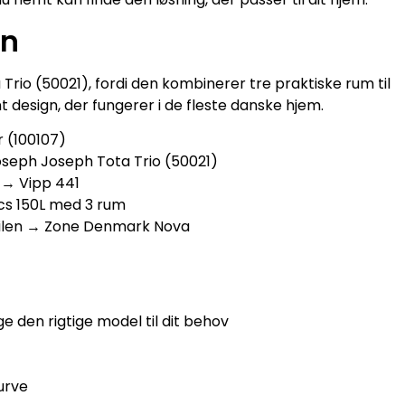
en
rio (50021), fordi den kombinerer tre praktiske rum til
nt design, der fungerer i de fleste danske hjem.
r (100107)
Joseph Joseph Tota Trio (50021)
 → Vipp 441
mics 150L med 3 rum
stilen → Zone Denmark Nova
 den rigtige model til dit behov
urve