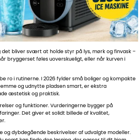
et bliver svært at holde styr på lys, mørk og finvask –
r bryggerset føles uoverskueligt, eller når kurven i
e ro i rutinerne. I 2026 fylder små boliger og kompakte
 fremme og udnytte pladsen smart, er ekstra
både æstetisk og praktisk.
rrelser og funktioner. Vurderingerne bygger på
nger. Det giver et solidt billede af kvalitet,
er.
iste og dybdegående beskrivelser af udvalgte modeller.
nemt kan finde den løsning, der passer til dit hjem.