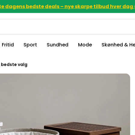
Se dagens bedste deals – nye skarpe tilbud hver dag 
Fritid
Sport
Sundhed
Mode
Skønhed & He
0 bedste valg