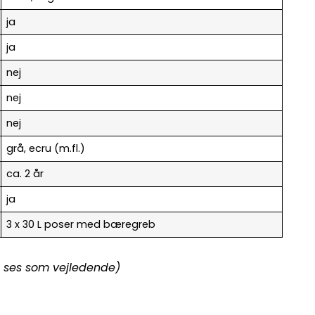
ja
ja
nej
nej
nej
grå, ecru (m.fl.)
ca. 2 år
ja
3 x 30 L poser med bæregreb
al ses som vejledende)