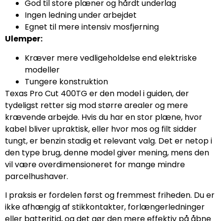
God til store plæner og hårdt underlag
Ingen ledning under arbejdet
Egnet til mere intensiv mosfjerning
Ulemper:
Kræver mere vedligeholdelse end elektriske
modeller
Tungere konstruktion
Texas Pro Cut 400TG er den model i guiden, der
tydeligst retter sig mod større arealer og mere
krævende arbejde. Hvis du har en stor plæne, hvor
kabel bliver upraktisk, eller hvor mos og filt sidder
tungt, er benzin stadig et relevant valg. Det er netop i
den type brug, denne model giver mening, mens den
vil være overdimensioneret for mange mindre
parcelhushaver.
I praksis er fordelen først og fremmest friheden. Du er
ikke afhængig af stikkontakter, forlængerledninger
eller batteritid, og det gør den mere effektiv på åbne