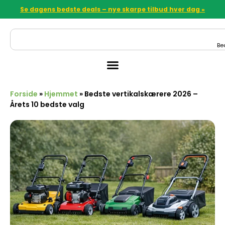
Se dagens bedste deals – nye skarpe tilbud hver dag »
Be
Forside
»
Hjemmet
»
Bedste vertikalskærere 2026 –
Årets 10 bedste valg