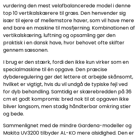
vurdering den mest velafbalancerede model i denne
top 10 vertikalskærere til græs. Den henvender sig
især til ejere af mellemstore haver, som vil have mere
end bare en maskine til mosfjerning. Kombinationen af
vertikalskæring, luftning og opsamling gør den
praktisk i en dansk have, hvor behovet ofte skifter
gennem sæsonen.
I brug er den stærk, fordi den ikke kun virker som en
specialmaskine til én opgave. Den præcise
dybderegulering gør det lettere at arbejde skånsomt,
hvilket er vigtigt, hvis du vil undgå de typiske fejl ved
for dyb behandling. Samtidig er skærebredden på 36
cm et godt kompromis: bred nok til at opgaven ikke
bliver langsom, men stadig håndterbar omkring stier
og bede.
Sammenlignet med de mindre Gardena-modeller og
Makita UV3200 tilbyder AL-KO mere alsidighed. Den er