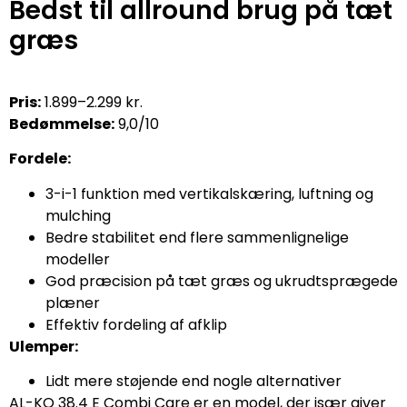
Bedst til allround brug på tæt
græs
Pris:
1.899–2.299 kr.
Bedømmelse:
9,0/10
Fordele:
3-i-1 funktion med vertikalskæring, luftning og
mulching
Bedre stabilitet end flere sammenlignelige
modeller
God præcision på tæt græs og ukrudtsprægede
plæner
Effektiv fordeling af afklip
Ulemper:
Lidt mere støjende end nogle alternativer
AL-KO 38.4 E Combi Care er en model, der især giver