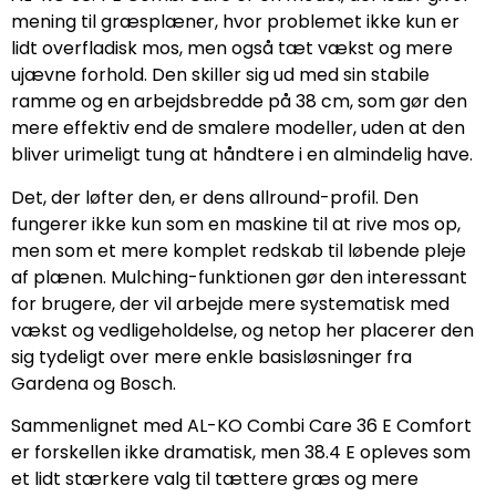
mening til græsplæner, hvor problemet ikke kun er
lidt overfladisk mos, men også tæt vækst og mere
ujævne forhold. Den skiller sig ud med sin stabile
ramme og en arbejdsbredde på 38 cm, som gør den
mere effektiv end de smalere modeller, uden at den
bliver urimeligt tung at håndtere i en almindelig have.
Det, der løfter den, er dens allround-profil. Den
fungerer ikke kun som en maskine til at rive mos op,
men som et mere komplet redskab til løbende pleje
af plænen. Mulching-funktionen gør den interessant
for brugere, der vil arbejde mere systematisk med
vækst og vedligeholdelse, og netop her placerer den
sig tydeligt over mere enkle basisløsninger fra
Gardena og Bosch.
Sammenlignet med AL-KO Combi Care 36 E Comfort
er forskellen ikke dramatisk, men 38.4 E opleves som
et lidt stærkere valg til tættere græs og mere