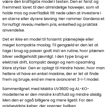
være den kraftigste model i testen. Den er først og
fremmest lavet til den almindelige haveejer, som vil
holde mos og overfladisk filt nede uden at investere i
en større eller dyrere løsning. Her rammer Gardena et
fornuftigt niveau mellem pris, enkelhed og praktisk
anvendelse.
Det er ikke en model til forsømt plænepleje eller
meget kompakte moslag. Til gengæld er den let at
tage i brug og passer godt ind i en rutine, hvor plænen
bliver vedligeholdt jævnligt. I den type brug er
elektrisk drift, kompakt design og nem opsamling
klare styrker. Den er oplagt til mindre haver, hvor man
hellere vil have en enkel maskine, der er let at finde
frem og bruge, end en mere avanceret 3-i-1 model.
Sammenlignet med Makita UV3600 og AL-KO-
modellerne er den mindre kraftfuld og mindre alsidig.
Men den er også billigere og mere ligetil. For den
prisbevidste køber, der spørger hvilken