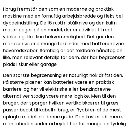
I brug fremstår den som en moderne og praktisk
maskine med en fornuftig arbejdsbredde og fleksibel
dybdeindstilling. De 16 rustfri stålknive og den kulfri
motor peger på en model, der er udviklet til reel
ydelse og ikke kun bekvemmelighed. Det gør den
mere seriøs end mange forbinder med batteridrevne
haveredskaber. Samtidig er det foldbare håndtag en
lille, men relevant detalje for dem, der har begrænset
plads i skur eller garage.
Den største begrænsning er naturligt nok driftstiden.
På større plæner kan batteriet være en praktisk
barriere, og her vil elektriske eller benzindrevne
alternativer stadig være mere logiske. Men til den
bruger, der spørger hvilken vertikalskærer til græs
passer bedst til kabelfri brug, er Ryobi en af de mest
oplagte modeller i denne guide. Den koster lidt mere,
men friheden under arbejdet har for mange en tydelig