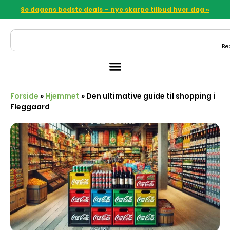
Se dagens bedste deals – nye skarpe tilbud hver dag »
Be
Forside
»
Hjemmet
»
Den ultimative guide til shopping i
Fleggaard