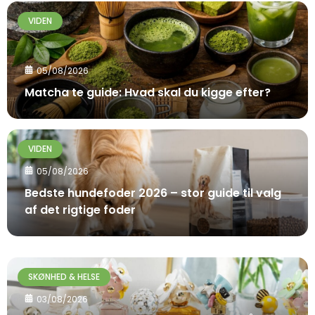
VIDEN
05/08/2026
Matcha te guide: Hvad skal du kigge efter?
VIDEN
05/08/2026
Bedste hundefoder 2026 – stor guide til valg
af det rigtige foder
SKØNHED & HELSE
03/08/2026