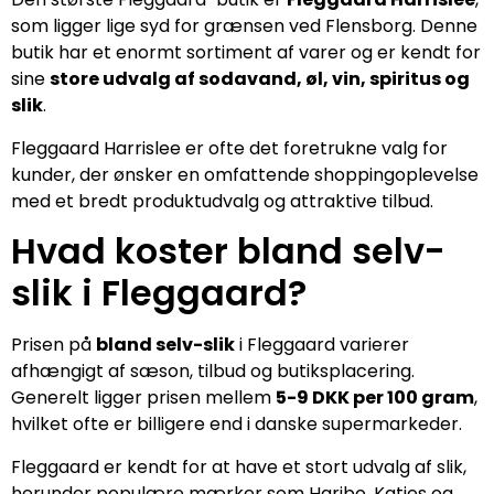
som ligger lige syd for grænsen ved Flensborg. Denne
butik har et enormt sortiment af varer og er kendt for
sine
store udvalg af sodavand, øl, vin, spiritus og
slik
.
Fleggaard Harrislee er ofte det foretrukne valg for
kunder, der ønsker en omfattende shoppingoplevelse
med et bredt produktudvalg og attraktive tilbud.
Hvad koster bland selv-
slik i Fleggaard?
Prisen på
bland selv-slik
i Fleggaard varierer
afhængigt af sæson, tilbud og butiksplacering.
Generelt ligger prisen mellem
5-9 DKK per 100 gram
,
hvilket ofte er billigere end i danske supermarkeder.
Fleggaard er kendt for at have et stort udvalg af slik,
herunder populære mærker som Haribo, Katjes og