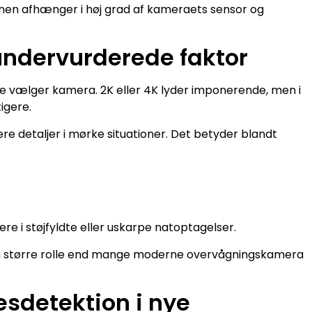
nen afhænger i høj grad af kameraets sensor og
undervurderede faktor
e vælger kamera. 2K eller 4K lyder imponerende, men i
igere.
lere detaljer i mørke situationer. Det betyder blandt
tere i støjfyldte eller uskarpe natoptagelser.
en større rolle end mange moderne overvågningskamera
sdetektion i nye