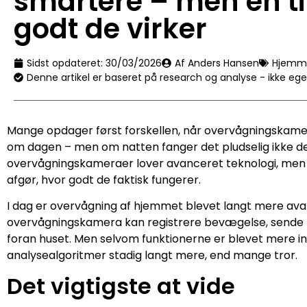
smartere – men én ti
godt de virker
Sidst opdateret:
30/03/2026
Af Anders Hansen
Hjemm
Denne artikel er baseret på research og analyse - ikke eg
Mange opdager først forskellen, når overvågningskamer
om dagen – men om natten fanger det pludselig ikke 
overvågningskameraer lover avanceret teknologi, men d
afgør, hvor godt de faktisk fungerer.
I dag er overvågning af hjemmet blevet langt mere ava
overvågningskamera kan registrere bevægelse, sende no
foran huset. Men selvom funktionerne er blevet mere in
analysealgoritmer stadig langt mere, end mange tror.
Det vigtigste at vide