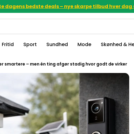
Se dagens bedste deals – nye skarpe tilbud hver dag 
Fritid
Sport
Sundhed
Mode
Skønhed & He
 smartere – men én ting afgør stadig hvor godt de virker