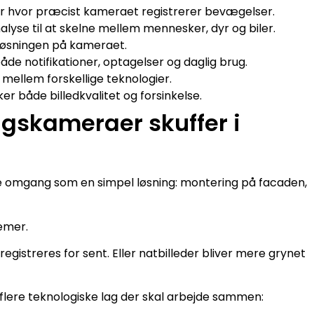
for hvor præcist kameraet registrerer bevægelser.
yse til at skelne mellem mennesker, dyr og biler.
løsningen på kameraet.
de notifikationer, optagelser og daglig brug.
mellem forskellige teknologier.
 både billedkvalitet og forsinkelse.
gskameraer skuffer i
te omgang som en simpel løsning: montering på facaden,
emer.
registreres for sent. Eller natbilleder bliver mere grynet
flere teknologiske lag der skal arbejde sammen: