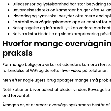
Billedsensor og lysfølsomhed har stor betydning 
Bevægelsesdetektion kameraer bruger ofte AI-anal
Placering og synsvinkel betyder ofte mere end op
En stabil overvågningskamera app er central for bå
Natoptagelse og infrarødt lys kan variere markant 
Netværksforbindelse og videokomprimering påvirker
Hvorfor mange overvågnin
praksis
For mange boligejere virker et udendørs kamera i førs
forbindelse til WiFi og derefter live-video på telefonen.
Men efter nogle ugers brug opdager mange små probl
Notifikationer bliver udløst af blade i vinden. Bevægelse 
end forventet.
Årsagen er, at et smart overvågningskamera består af 