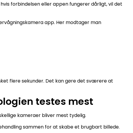
is forbindelsen eller appen fungerer dårligt, vil det
vervågningskamera app. Her modtager man
nket flere sekunder. Det kan gøre det sværere at
ologien testes mest
skellige kameraer bliver mest tydelig.
behandling sammen for at skabe et brugbart billede.