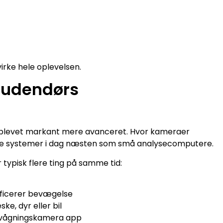
virke hele oplevelsen.
 udendørs
r blevet markant mere avanceret. Hvor kameraer
erne systemer i dag næsten som små analysecomputere.
 typisk flere ting på samme tid:
ficerer bevægelse
e, dyr eller bil
ervågningskamera app