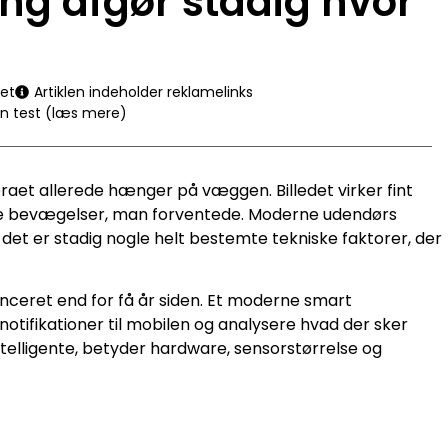
ng afgør stadig hvor
et
Artiklen indeholder reklamelinks
en test (læs mere)
aet allerede hænger på væggen. Billedet virker fint
de bevægelser, man forventede. Moderne udendørs
et er stadig nogle helt bestemte tekniske faktorer, der
nceret end for få år siden. Et moderne smart
tifikationer til mobilen og analysere hvad der sker
telligente, betyder hardware, sensorstørrelse og