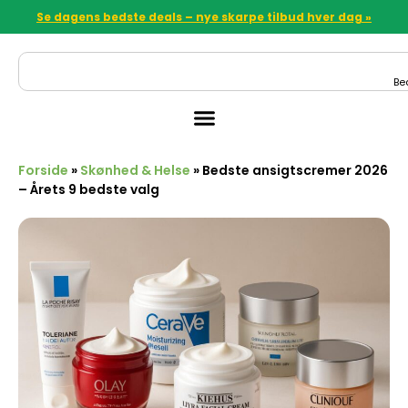
Se dagens bedste deals – nye skarpe tilbud hver dag »
Be
Forside
»
Skønhed & Helse
»
Bedste ansigtscremer 2026
– Årets 9 bedste valg