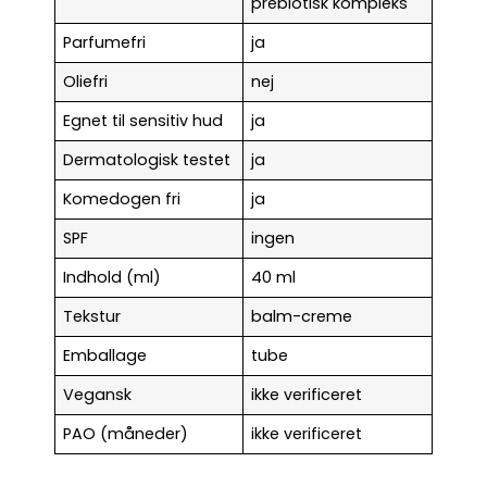
prebiotisk kompleks
Parfumefri
ja
Oliefri
nej
Egnet til sensitiv hud
ja
Dermatologisk testet
ja
Komedogen fri
ja
SPF
ingen
Indhold (ml)
40 ml
Tekstur
balm-creme
Emballage
tube
Vegansk
ikke verificeret
PAO (måneder)
ikke verificeret