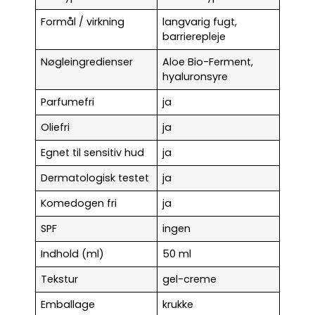
Formål / virkning
langvarig fugt,
barrierepleje
Nøgleingredienser
Aloe Bio-Ferment,
hyaluronsyre
Parfumefri
ja
Oliefri
ja
Egnet til sensitiv hud
ja
Dermatologisk testet
ja
Komedogen fri
ja
SPF
ingen
Indhold (ml)
50 ml
Tekstur
gel-creme
Emballage
krukke