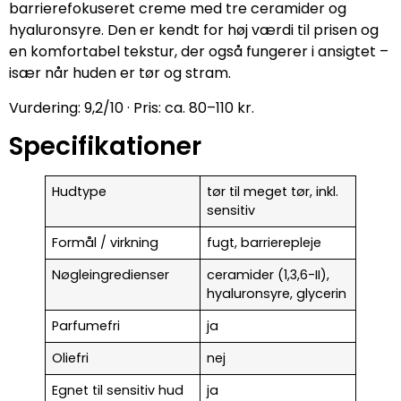
barrierefokuseret creme med tre ceramider og
hyaluronsyre. Den er kendt for høj værdi til prisen og
en komfortabel tekstur, der også fungerer i ansigtet –
især når huden er tør og stram.
Vurdering: 9,2/10 · Pris: ca. 80–110 kr.
Specifikationer
Hudtype
tør til meget tør, inkl.
sensitiv
Formål / virkning
fugt, barrierepleje
Nøgleingredienser
ceramider (1,3,6-II),
hyaluronsyre, glycerin
Parfumefri
ja
Oliefri
nej
Egnet til sensitiv hud
ja