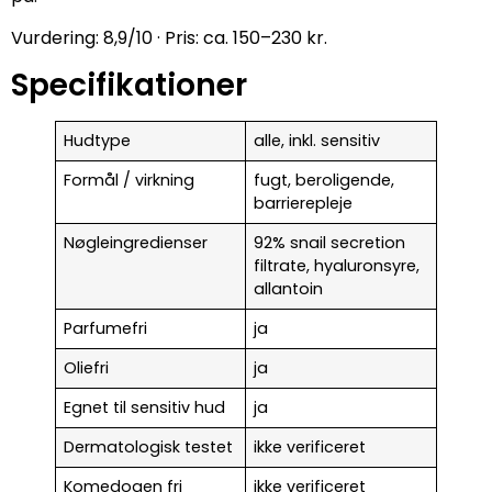
Vurdering: 8,9/10 · Pris: ca. 150–230 kr.
Specifikationer
Hudtype
alle, inkl. sensitiv
Formål / virkning
fugt, beroligende,
barrierepleje
Nøgleingredienser
92% snail secretion
filtrate, hyaluronsyre,
allantoin
Parfumefri
ja
Oliefri
ja
Egnet til sensitiv hud
ja
Dermatologisk testet
ikke verificeret
Komedogen fri
ikke verificeret