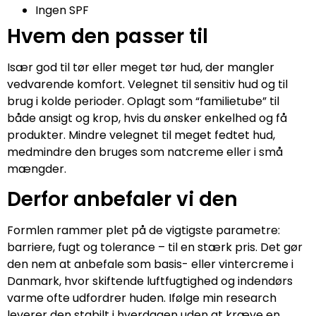
Ingen SPF
Hvem den passer til
Især god til tør eller meget tør hud, der mangler
vedvarende komfort. Velegnet til sensitiv hud og til
brug i kolde perioder. Oplagt som “familietube” til
både ansigt og krop, hvis du ønsker enkelhed og få
produkter. Mindre velegnet til meget fedtet hud,
medmindre den bruges som natcreme eller i små
mængder.
Derfor anbefaler vi den
Formlen rammer plet på de vigtigste parametre:
barriere, fugt og tolerance – til en stærk pris. Det gør
den nem at anbefale som basis- eller vintercreme i
Danmark, hvor skiftende luftfugtighed og indendørs
varme ofte udfordrer huden. Ifølge min research
leverer den stabilt i hverdagen uden at kræve en