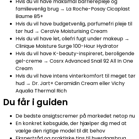
Hvis du vil have maksimal barrierepleje og
familievenlig brug → La Roche-Posay Cicaplast
Baume B5+
Hvis du vil have budgetvenlig, parfumefri pleje til
tør hud → CeraVe Moisturising Cream
Hvis du vil have let, oliefri fugt under makeup →
Clinique Moisture Surge 100-Hour Hydrator
Hvis du vil have K-beauty-inspireret, beroligende
gel-creme → Cosrx Advanced Snail 92 All In One
Cream
Hvis du vil have intens vinterkomfort til meget tør
hud → Dr. Jart+ Ceramidin Cream eller Vichy
Aqualia Thermal Rich
Du får i guiden
De bedste ansigtscremer på markedet netop nu
En konkret købsguide, der hjælper dig med at
vælge den rigtige model til dit behov
Ekspertråd og praktiske tips til hverdagsbrug