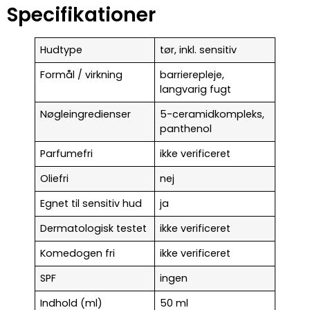
Specifikationer
Hudtype
tør, inkl. sensitiv
Formål / virkning
barrierepleje,
langvarig fugt
Nøgleingredienser
5-ceramidkompleks,
panthenol
Parfumefri
ikke verificeret
Oliefri
nej
Egnet til sensitiv hud
ja
Dermatologisk testet
ikke verificeret
Komedogen fri
ikke verificeret
SPF
ingen
Indhold (ml)
50 ml