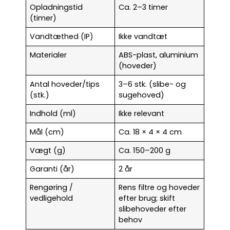
Opladningstid
Ca. 2–3 timer
(timer)
Vandtæthed (IP)
Ikke vandtæt
Materialer
ABS-plast, aluminium
(hoveder)
Antal hoveder/tips
3–6 stk. (slibe- og
(stk.)
sugehoved)
Indhold (ml)
Ikke relevant
Mål (cm)
Ca. 18 × 4 × 4 cm
Vægt (g)
Ca. 150–200 g
Garanti (år)
2 år
Rengøring /
Rens filtre og hoveder
vedligehold
efter brug; skift
slibehoveder efter
behov