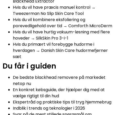
Blackhead Extractor
Hvis du vil have præcis manuel kontrol →
Tweezerman No Slip Skin Care Tool
Hvis du vil kombinere eksfoliering og
porevedligehold over tid → Comforth MicroDerm
Hvis du vil have hurtig vakuum-løsning med flere
hoveder → SilkSkin Pro 3-i-1
Hvis du primært vil forebygge hudorme i
hverdagen → Danish Skin Care hudormefjerner
sæt
Du får i guiden
De bedste blackhead removere på markedet
netop nu
En konkret købsguide, der hjælper dig med at
vælge rigtigt til din hud
Ekspertråd og praktiske tips til tryg hjemmebrug
Indblik i trends og teknologier i 2026
Svar på de mest stillede spørgsmål om