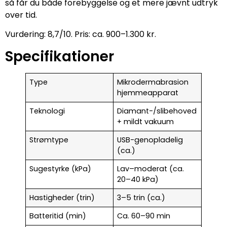
så får du både forebyggelse og et mere jævnt udtryk
over tid.
Vurdering: 8,7/10. Pris: ca. 900–1.300 kr.
Specifikationer
Type
Mikrodermabrasion
hjemmeapparat
Teknologi
Diamant-/slibehoved
+ mildt vakuum
Strømtype
USB-genopladelig
(ca.)
Sugestyrke (kPa)
Lav–moderat (ca.
20–40 kPa)
Hastigheder (trin)
3–5 trin (ca.)
Batteritid (min)
Ca. 60–90 min