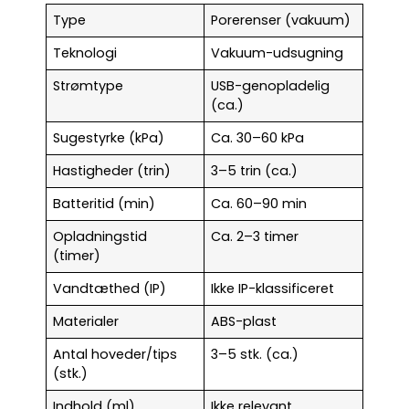
Type
Porerenser (vakuum)
Teknologi
Vakuum-udsugning
Strømtype
USB-genopladelig
(ca.)
Sugestyrke (kPa)
Ca. 30–60 kPa
Hastigheder (trin)
3–5 trin (ca.)
Batteritid (min)
Ca. 60–90 min
Opladningstid
Ca. 2–3 timer
(timer)
Vandtæthed (IP)
Ikke IP-klassificeret
Materialer
ABS-plast
Antal hoveder/tips
3–5 stk. (ca.)
(stk.)
Indhold (ml)
Ikke relevant