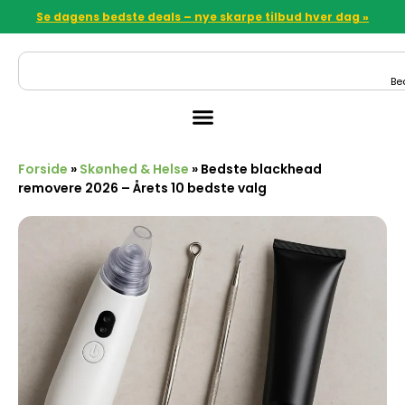
Se dagens bedste deals – nye skarpe tilbud hver dag »
Be
Forside
»
Skønhed & Helse
»
Bedste blackhead
removere 2026 – Årets 10 bedste valg