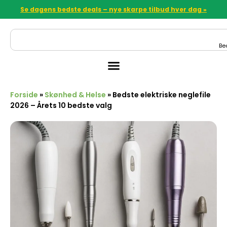
Se dagens bedste deals – nye skarpe tilbud hver dag »
Be
Forside
»
Skønhed & Helse
»
Bedste elektriske neglefile
2026 – Årets 10 bedste valg