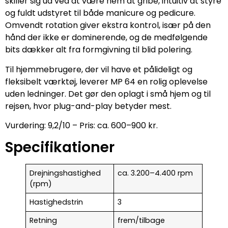
skiller sig ud ved at være nem at gribe, intuitiv at styre
og fuldt udstyret til både manicure og pedicure.
Omvendt rotation giver ekstra kontrol, især på den
hånd der ikke er dominerende, og de medfølgende
bits dækker alt fra formgivning til blid polering.
Til hjemmebrugere, der vil have et pålideligt og
fleksibelt værktøj, leverer MP 64 en rolig oplevelse
uden ledninger. Det gør den oplagt i små hjem og til
rejsen, hvor plug-and-play betyder mest.
Vurdering: 9,2/10 – Pris: ca. 600–900 kr.
Specifikationer
Drejningshastighed
ca. 3.200–4.400 rpm
(rpm)
Hastighedstrin
3
Retning
frem/tilbage