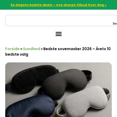
Se dagens bedste deals – nye skarpe tilbud hver dag »
Be
Forside
»
Sundhed
»
Bedste sovemasker 2026 – Årets 10
bedste valg