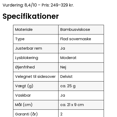
Vurdering: 8,4/10 – Pris: 249–329 kr.
Specifikationer
Materiale
Bambusviskose
Type
Flad sovemaske
Justerbar rem
Ja
Lysblokering
Moderat
Øjenfrihed
Nej
Velegnet til sidesover
Delvist
Vægt (g)
ca. 25 g
Vaskbar
Ja
Mål (cm)
ca. 21 x 9 cm
Garanti (år)
2