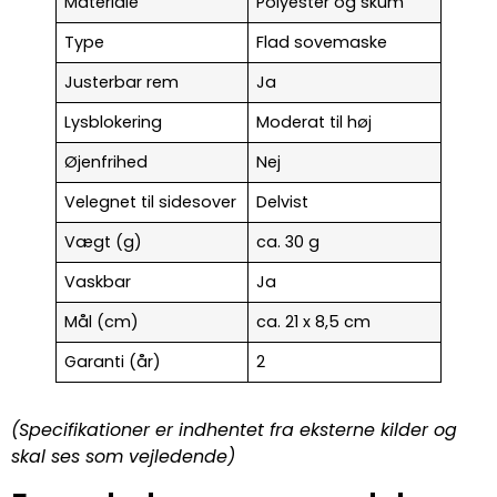
Materiale
Polyester og skum
Type
Flad sovemaske
Justerbar rem
Ja
Lysblokering
Moderat til høj
Øjenfrihed
Nej
Velegnet til sidesover
Delvist
Vægt (g)
ca. 30 g
Vaskbar
Ja
Mål (cm)
ca. 21 x 8,5 cm
Garanti (år)
2
(Specifikationer er indhentet fra eksterne kilder og
skal ses som vejledende)