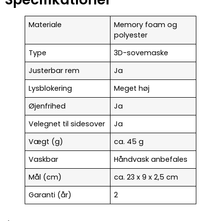
Materiale
Memory foam og
polyester
Type
3D-sovemaske
Justerbar rem
Ja
Lysblokering
Meget høj
Øjenfrihed
Ja
Velegnet til sidesover
Ja
Vægt (g)
ca. 45 g
Vaskbar
Håndvask anbefales
Mål (cm)
ca. 23 x 9 x 2,5 cm
Garanti (år)
2