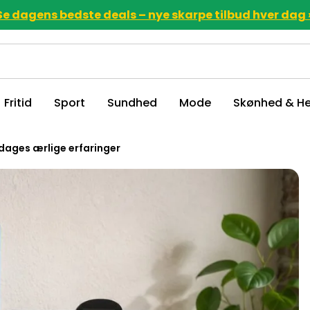
Se dagens bedste deals – nye skarpe tilbud hver dag 
Fritid
Sport
Sundhed
Mode
Skønhed & He
dages ærlige erfaringer