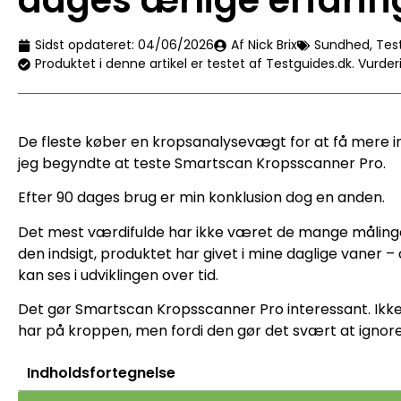
dages ærlige erfarin
Sidst opdateret:
04/06/2026
Af Nick Brix
Sundhed
,
Tes
Produktet i denne artikel er testet af Testguides.dk. Vurd
De fleste køber en kropsanalysevægt for at få mere in
jeg begyndte at teste Smartscan Kropsscanner Pro.
Efter 90 dages brug er min konklusion dog en anden.
Det mest værdifulde har ikke været de mange målinge
den indsigt, produktet har givet i mine daglige vaner –
kan ses i udviklingen over tid.
Det gør Smartscan Kropsscanner Pro interessant. Ikke 
har på kroppen, men fordi den gør det svært at ignor
Indholdsfortegnelse