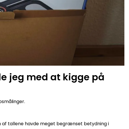
de jeg med at kigge på
psmålinger.
len af tallene havde meget begrænset betydning i