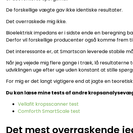
De forskellige vægte gav ikke identiske resultater.
Det overraskede mig ikke.
Bioelektrisk impedans er i sidste ende en beregning b
Derfor vil forskellige producenter også komme frem til
Det interessante er, at Smartscan leverede stabile må
Når jeg vejede mig flere gange i træk, lå resultaterne 
udviklingen uge efter uge uden konstant at stille spør
For mig er det langt vigtigere end at jagte en teoretis
Du kan læse mine tests af andre kropsanalysevæg
Vellafit kropsscanner test
Comforth SmartScale test
Det mest overraskende je