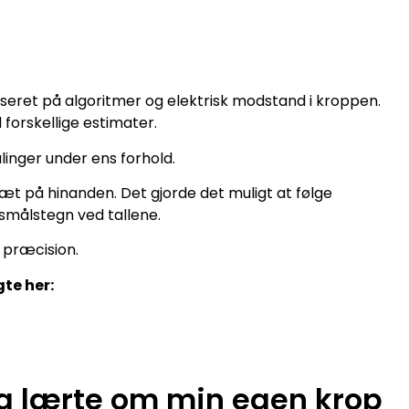
aseret på algoritmer og elektrisk modstand i kroppen.
 forskellige estimater.
linger under ens forhold.
tæt på hinanden. Det gjorde det muligt at følge
gsmålstegn ved tallene.
k præcision.
te her:
g lærte om min egen krop