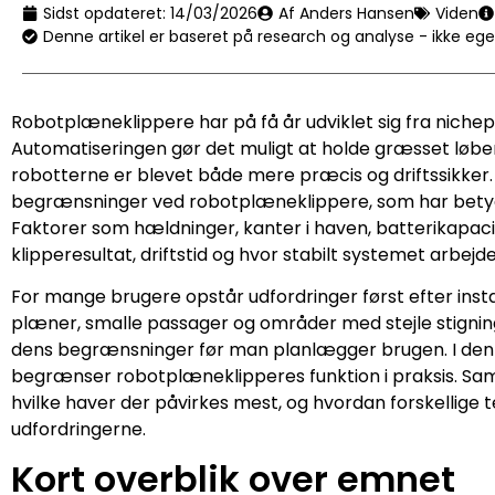
Sidst opdateret:
14/03/2026
Af Anders Hansen
Viden
Denne artikel er baseret på research og analyse - ikke eg
Robotplæneklippere har på få år udviklet sig fra nichepr
Automatiseringen gør det muligt at holde græsset løb
robotterne er blevet både mere præcis og driftssikker. 
begrænsninger ved robotplæneklippere, som har betydnin
Faktorer som hældninger, kanter i haven, batterikapac
klipperesultat, driftstid og hvor stabilt systemet arbejder
For mange brugere opstår udfordringer først efter inst
plæner, smalle passager og områder med stejle stigning
dens begrænsninger før man planlægger brugen. I denne
begrænser robotplæneklipperes funktion i praksis. Samt
hvilke haver der påvirkes mest, og hvordan forskellige 
udfordringerne.
Kort overblik over emnet