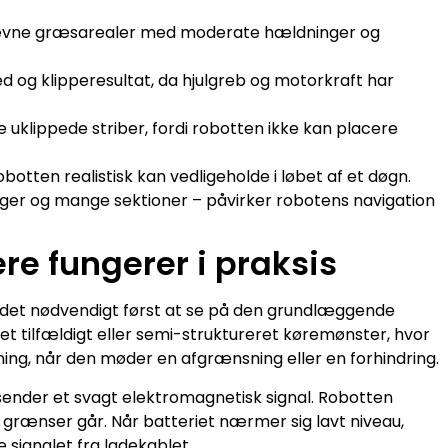
jævne græsarealer med moderate hældninger og
og klipperesultat, da hjulgreb og motorkraft har
 uklippede striber, fordi robotten ikke kan placere
otten realistisk kan vedligeholde i løbet af et døgn.
nger og mange sektioner – påvirker robotens navigation
e fungerer i praksis
det nødvendigt først at se på den grundlæggende
et tilfældigt eller semi-struktureret køremønster, hvor
ng, når den møder en afgrænsning eller en forhindring.
sender et svagt elektromagnetisk signal. Robotten
 grænser går. Når batteriet nærmer sig lavt niveau,
e signalet fra ladekablet.