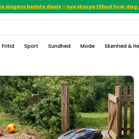
Se dagens bedste deals – nye skarpe tilbud hver dag 
Fritid
Sport
Sundhed
Mode
Skønhed & He