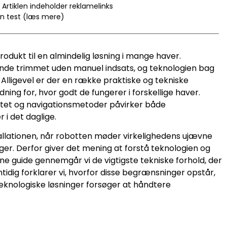
Artiklen indeholder reklamelinks
en test (læs mere)
odukt til en almindelig løsning i mange haver.
ende trimmet uden manuel indsats, og teknologien bag
Alligevel er der en række praktiske og tekniske
g for, hvor godt de fungerer i forskellige haver.
itet og navigationsmetoder påvirker både
 i det daglige.
allationen, når robotten møder virkelighedens ujævne
er. Derfor giver det mening at forstå teknologien og
 guide gennemgår vi de vigtigste tekniske forhold, der
idig forklarer vi, hvorfor disse begrænsninger opstår,
teknologiske løsninger forsøger at håndtere