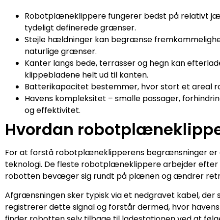
Robotplæneklippere fungerer bedst på relativt 
tydeligt definerede grænser.
Stejle hældninger kan begrænse fremkommelighed 
naturlige grænser.
Kanter langs bede, terrasser og hegn kan efterlade
klippebladene helt ud til kanten.
Batterikapacitet bestemmer, hvor stort et areal rob
Havens kompleksitet – smalle passager, forhindri
og effektivitet.
Hvordan robotplæneklipper
For at forstå robotplæneklipperens begrænsninger er 
teknologi. De fleste robotplæneklippere arbejder efter 
robotten bevæger sig rundt på plænen og ændrer retni
Afgrænsningen sker typisk via et nedgravet kabel, der 
registrerer dette signal og forstår dermed, hvor havens
finder robotten selv tilbage til ladestationen ved at følg