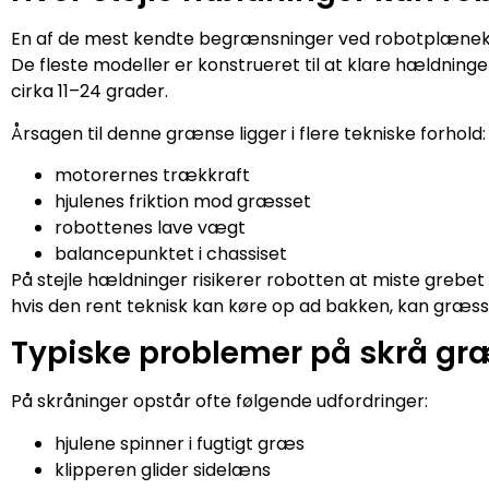
En af de mest kendte begrænsninger ved robotplænekli
De fleste modeller er konstrueret til at klare hældninge
cirka 11–24 grader.
Årsagen til denne grænse ligger i flere tekniske forhold:
motorernes trækkraft
hjulenes friktion mod græsset
robottenes lave vægt
balancepunktet i chassiset
På stejle hældninger risikerer robotten at miste grebet
hvis den rent teknisk kan køre op ad bakken, kan græsset
Typiske problemer på skrå g
På skråninger opstår ofte følgende udfordringer:
hjulene spinner i fugtigt græs
klipperen glider sidelæns