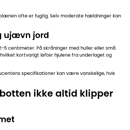
 plænen ofte er fugtig. Selv moderate hældninger kan
 ujævn jord
2–5 centimeter. På skråninger med huller eller små
lket kortvarigt løfter hjulene fra underlaget og
ducentens specifikationer kan være vanskelige, hvis
botten ikke altid klipper
emet