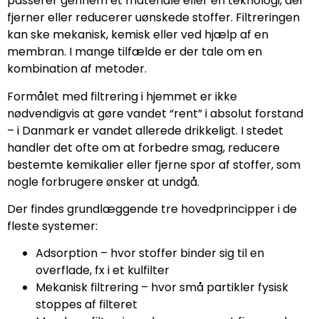
passerer gennem et materiale eller en teknologi, der
fjerner eller reducerer uønskede stoffer. Filtreringen
kan ske mekanisk, kemisk eller ved hjælp af en
membran. I mange tilfælde er der tale om en
kombination af metoder.
Formålet med filtrering i hjemmet er ikke
nødvendigvis at gøre vandet “rent” i absolut forstand
– i Danmark er vandet allerede drikkeligt. I stedet
handler det ofte om at forbedre smag, reducere
bestemte kemikalier eller fjerne spor af stoffer, som
nogle forbrugere ønsker at undgå.
Der findes grundlæggende tre hovedprincipper i de
fleste systemer:
Adsorption – hvor stoffer binder sig til en
overflade, fx i et kulfilter
Mekanisk filtrering – hvor små partikler fysisk
stoppes af filteret