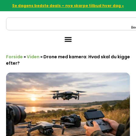
Se dagens bedste deals – nye skarpe tilbud hver dag »
Be
Forside
»
Viden
»
Drone med kamera: Hvad skal du kigge
efter?