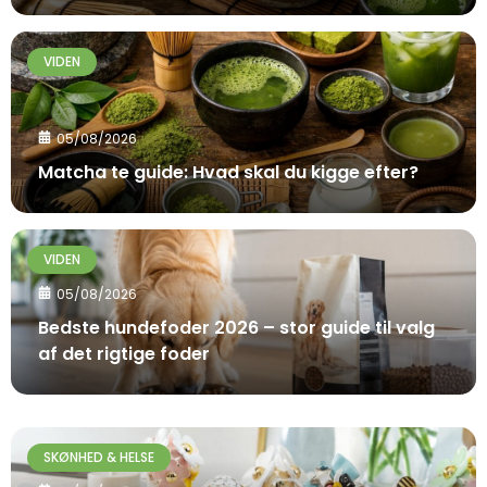
VIDEN
05/08/2026
Matcha te guide: Hvad skal du kigge efter?
VIDEN
05/08/2026
Bedste hundefoder 2026 – stor guide til valg
af det rigtige foder
SKØNHED & HELSE