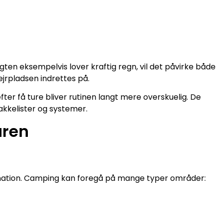
en eksempelvis lover kraftig regn, vil det påvirke både
ejrpladsen indrettes på.
r få ture bliver rutinen langt mere overskuelig. De
akkelister og systemer.
uren
tination. Camping kan foregå på mange typer områder: