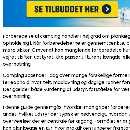
Forberedelse til camping handler i høj grad om planlægn
opholde sig i. Når forberedelserne er gennemtænkte, 
mere sikker. Omvendt kan manglende forberedelse hurti
vejret skifter, udstyret ikke passer til turens længde, e
overnatning.
Camping spænder i dag over mange forskellige former: f
ferieophold, hvor telt, madlavning og daglige rutiner f
Det gælder både vurdering af udstyr, forståelse for vej
overnatning.
I denne guide gennemgås, hvordan man griber forberedels
andet, hvilket udstyr der typisk er nødvendigt, hvordan 
overvejelser der er centrale før afgang. Formålet er at 
kan planlægge en tur, hvor praktikken fungerer fra start 