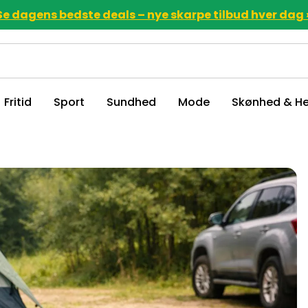
Se dagens bedste deals – nye skarpe tilbud hver dag 
Fritid
Sport
Sundhed
Mode
Skønhed & He