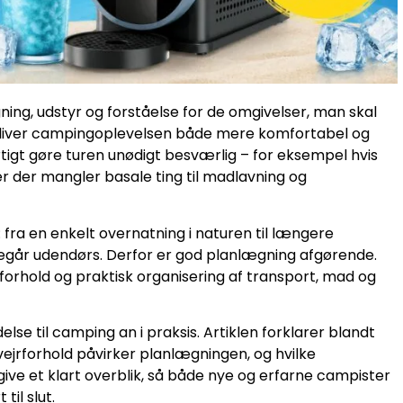
ing, udstyr og forståelse for de omgivelser, man skal
bliver campingoplevelsen både mere komfortabel og
gt gøre turen unødigt besværlig – for eksempel hvis
ller der mangler basale ting til madlavning og
ra en enkelt overnatning i naturen til længere
oregår udendørs. Derfor er god planlægning afgørende.
rforhold og praktisk organisering af transport, mad og
e til camping an i praksis. Artiklen forklarer blandt
vejrforhold påvirker planlægningen, og hvilke
give et klart overblik, så både nye og erfarne campister
til slut.