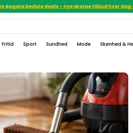
Se dagens bedste deals – nye skarpe tilbud hver dag 
Fritid
Sport
Sundhed
Mode
Skønhed & He