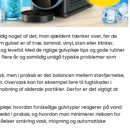
dig noget af det, man sjældent tænker over, før de
gulvet er af træ, laminat, vinyl, sten eller klinker,
og levetid. Med de rigtige gulvpleje tips og gode rutiner
 flere år og samtidig undgå typiske problemer som
k, men i praksis er det balancen mellem støvfjernelse,
. Overvask kan for eksempel føre til fugtskader i
bning af slidende partikler. Derfor er det vigtigt at
pleje: hvordan forskellige gulvtyper reagerer på vand
bedst i praksis, og hvordan man minimerer risikoen for
ståelser omkring vask, mopning og automatiske