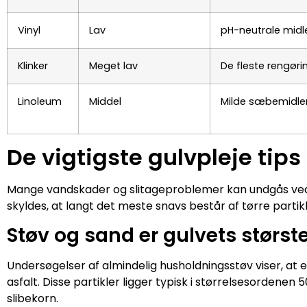
Vinyl
Lav
pH-neutrale midl
Klinker
Meget lav
De fleste rengøri
Linoleum
Middel
Milde sæbemidle
De vigtigste gulvpleje tips
Mange vandskader og slitageproblemer kan undgås ved at
skyldes, at langt det meste snavs består af tørre partikl
Støv og sand er gulvets størst
Undersøgelser af almindelig husholdningsstøv viser, at e
asfalt. Disse partikler ligger typisk i størrelsesordene
slibekorn.