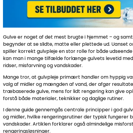
Gulve er noget af det mest brugte i hjemmet – og samti
begynder at se slidte, matte eller plettede ud. Uanset om 
spiller korrekt gulvpleje en stor rolle for både udseende 
kan man i mange tilfælde forlænge gulvets levetid med
ridser, misfarvning og vandskader.
Mange tror, at gulvpleje primært handler om hyppig vas
valg af midler og mængden af vand, der afgør resultatet
træbaserede gulve, mens for lidt rengøring kan give opho
forstå både materialer, teknikker og daglige rutiner.
I denne guide gennemgås centrale principper i god gulv
og midler, hvilke rengøringsrutiner der typisk fungerer 
vandskader. Artiklen forklarer også almindelige misfor
rengøringsløsninger.