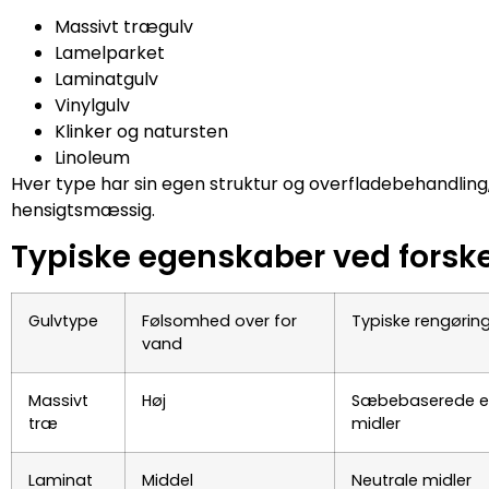
Massivt trægulv
Lamelparket
Laminatgulv
Vinylgulv
Klinker og natursten
Linoleum
Hver type har sin egen struktur og overfladebehandling,
hensigtsmæssig.
Typiske egenskaber ved forske
Gulvtype
Følsomhed over for
Typiske rengørin
vand
Massivt
Høj
Sæbebaserede el
træ
midler
Laminat
Middel
Neutrale midler