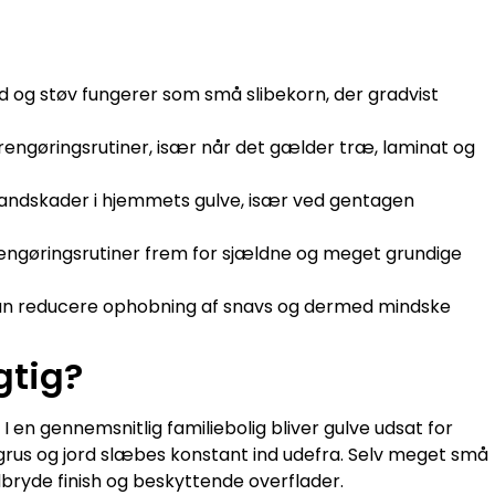
d og støv fungerer som små slibekorn, der gradvist
 rengøringsrutiner, især når det gælder træ, laminat og
 vandskader i hjemmets gulve, især ved gentagen
 rengøringsrutiner frem for sjældne og meget grundige
an reducere ophobning af snavs og dermed mindske
gtig?
 en gennemsnitlig familiebolig bliver gulve udsat for
, grus og jord slæbes konstant ind udefra. Selv meget små
dbryde finish og beskyttende overflader.