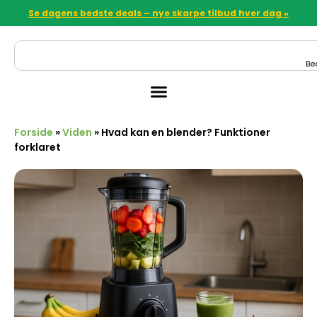
Se dagens bedste deals – nye skarpe tilbud hver dag »
Be
Forside
»
Viden
»
Hvad kan en blender? Funktioner
forklaret