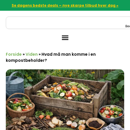
Se dagens bedste deals – nye skarpe tilbud hver dag »
Be
Forside
»
Viden
»
Hvad må man komme i en
kompostbeholder?