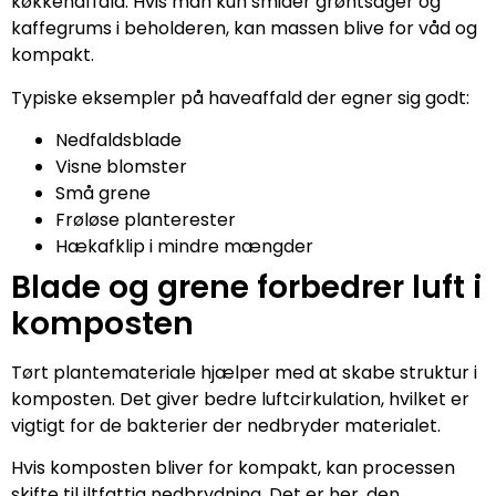
køkkenaffald. Hvis man kun smider grøntsager og
kaffegrums i beholderen, kan massen blive for våd og
kompakt.
Typiske eksempler på haveaffald der egner sig godt:
Nedfaldsblade
Visne blomster
Små grene
Frøløse planterester
Hækafklip i mindre mængder
Blade og grene forbedrer luft i
komposten
Tørt plantemateriale hjælper med at skabe struktur i
komposten. Det giver bedre luftcirkulation, hvilket er
vigtigt for de bakterier der nedbryder materialet.
Hvis komposten bliver for kompakt, kan processen
skifte til iltfattig nedbrydning. Det er her, den