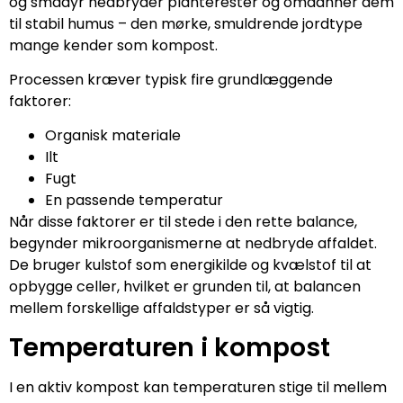
og smådyr nedbryder planterester og omdanner dem
til stabil humus – den mørke, smuldrende jordtype
mange kender som kompost.
Processen kræver typisk fire grundlæggende
faktorer:
Organisk materiale
Ilt
Fugt
En passende temperatur
Når disse faktorer er til stede i den rette balance,
begynder mikroorganismerne at nedbryde affaldet.
De bruger kulstof som energikilde og kvælstof til at
opbygge celler, hvilket er grunden til, at balancen
mellem forskellige affaldstyper er så vigtig.
Temperaturen i kompost
I en aktiv kompost kan temperaturen stige til mellem