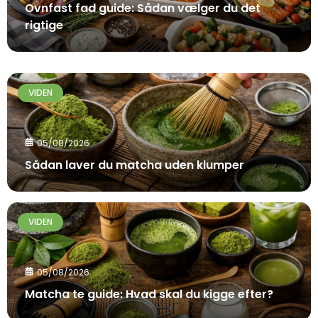
Ovnfast fad guide: Sådan vælger du det
rigtige
VIDEN
05/08/2026
Sådan laver du matcha uden klumper
VIDEN
05/08/2026
Matcha te guide: Hvad skal du kigge efter?