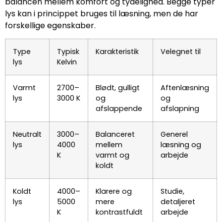
balancen mellem komfort og tydelighed. Begge typer
lys kan i princippet bruges til læsning, men de har
forskellige egenskaber.
Type
Typisk
Karakteristik
Velegnet til
lys
Kelvin
Varmt
2700–
Blødt, gulligt
Aftenlæsning
lys
3000 K
og
og
afslappende
afslapning
Neutralt
3000–
Balanceret
Generel
lys
4000
mellem
læsning og
K
varmt og
arbejde
koldt
Koldt
4000–
Klarere og
Studie,
lys
5000
mere
detaljeret
K
kontrastfuldt
arbejde