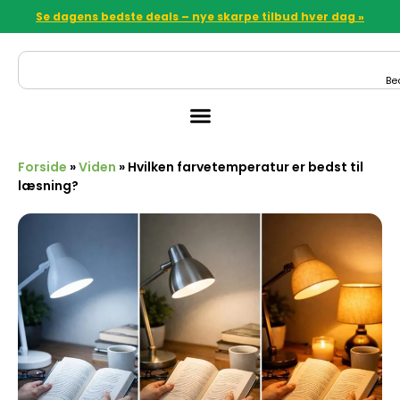
Se dagens bedste deals – nye skarpe tilbud hver dag »
Be
Forside
»
Viden
»
Hvilken farvetemperatur er bedst til
læsning?