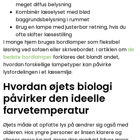
meget diffus belysning
Kombinér læselyset med blød
baggrundsbelysning i rummet
Brug en lampe med justerbar retning, hvis du
ofte skifter læsestilling
I mange hjem bruges bordlamper som fleksibel
løsning ved sofaen eller skrivebordet. I artiklen om
de
bedste bordlamper
forklares det blandt andet,
hvordan forskellige lampetyper kan påvirke
lysfordelingen i et læsemiljø.
Hvordan øjets biologi
påvirker den ideelle
farvetemperatur
Øjets måde at opfatte lys på ændrer sig også med
alderen. Hos yngre personer er linsen klarere og
slipper mere lys ind, mens den gradvist bliver mere