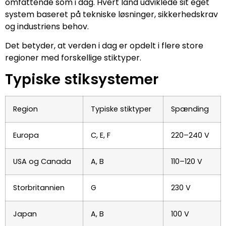
omfattende som i dag. Hvert land udviklede sit eget
system baseret på tekniske løsninger, sikkerhedskrav
og industriens behov.
Det betyder, at verden i dag er opdelt i flere store
regioner med forskellige stiktyper.
Typiske stiksystemer
Region
Typiske stiktyper
Spænding
Europa
C, E, F
220–240 V
USA og Canada
A, B
110–120 V
Storbritannien
G
230 V
Japan
A, B
100 V