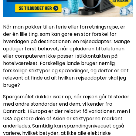
Når man pakker til en ferie eller forretningsrejse, er
der én lille ting, som kan gøre en stor forskel for
hverdagen på destinationen: en rejseadapter. Mange
opdager først behovet, når opladeren til telefonen
eller computeren ikke passer i stikkontakten på
hotelværelset. Forskellige lande bruger nemlig
forskellige stiktyper og spændinger, og derfor er det
relevant at finde ud af: hvilken rejseadapter skal jeg
bruge?
Spørgsmålet dukker især op, når rejsen går til steder
med andre standarder end dem, vi kender fra
Danmark. I Europa er der relativt få variationer, men i
USA og store dele af Asien er stiktyperne markant
anderledes. Samtidig kan spændingsniveauet også
variere, hvilket betyder, at ikke alle elektriske