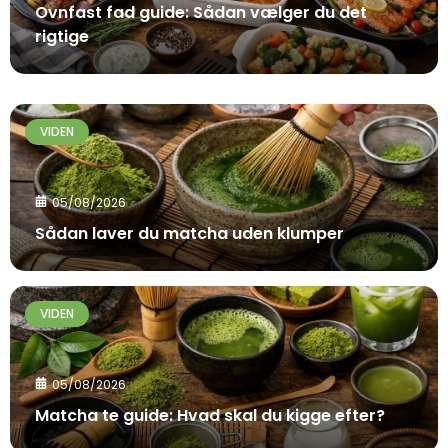
Ovnfast fad guide: Sådan vælger du det
rigtige
VIDEN
05/08/2026
Sådan laver du matcha uden klumper
VIDEN
05/08/2026
Matcha te guide: Hvad skal du kigge efter?