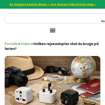
Se dagens bedste deals – nye skarpe tilbud hver dag »
Be
Forside
»
Viden
»
Hvilken rejseadapter skal du bruge på
ferien?