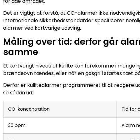
forlade området.
Det er vigtigt at forstå, at CO-alarmer ikke nødvendigv
Internationale sikkerhedsstandarder specificerer nemli
alarmer ved kortvarige udsving.
Måling over tid: derfor går al
samme
Et kortvarigt niveau af kulilte kan forekomme i mange 
brændeovn tændes, eller når en gasgrill startes tæt p
Derfor er kuliltealarmer programmeret til at reagere ud
se sådan ud:
CO-koncentration
Tid før 
30 ppm
Alarm no