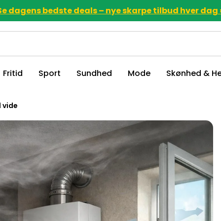
Se dagens bedste deals – nye skarpe tilbud hver dag 
Fritid
Sport
Sundhed
Mode
Skønhed & He
l vide