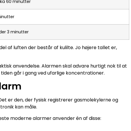
irka 60 minutter
inutter
der 3 minutter
l af luften der består af kulilte. Jo højere tallet er,
tisk anvendelse. Alarmen skal advare hurtigt nok til at
iden går i gang ved ufarlige koncentrationer.
alarm
Det er den, der fysisk registrerer gasmolekylerne og
tronik kan måle.
fleste moderne alarmer anvender én af disse: