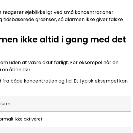
is reagerer øjeblikkeligt ved små koncentrationer.
g tidsbaserede grænser, så alarmen ikke giver falske
armen ikke altid i gang med det
hjem uden at være akut farligt. For eksempel når en
å en åben dør.
 fra både koncentration og tid. Et typisk eksempel kan
alarm
rmalt ikke aktiveret