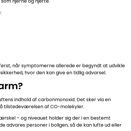
 som hjerne og hjerte.
:
 først, når symptomerne allerede er begyndt at udvikle
 sikkerhed, hvor den kan give en tidlig advarsel.
larm?
luftens indhold af carbonmonoxid. Det sker via en
på tilstedeværelsen af CO-molekyler.
ærskel – og niveauet holder sig der i en bestemt
e advares personer i boligen, så de kan lufte ud eller