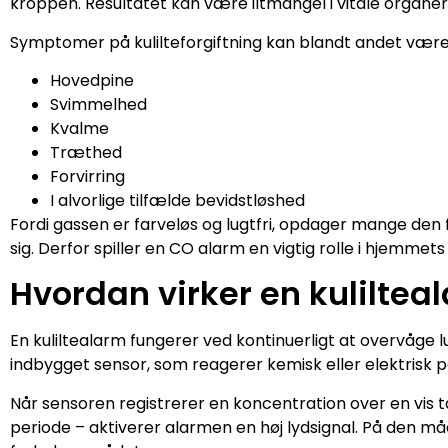
kroppen. Resultatet kan være iltmangel i vitale organer
Symptomer på kulilteforgiftning kan blandt andet være
Hovedpine
Svimmelhed
Kvalme
Træthed
Forvirring
I alvorlige tilfælde bevidstløshed
Fordi gassen er farveløs og lugtfri, opdager mange den
sig. Derfor spiller en CO alarm en vigtig rolle i hjemmets
Hvordan virker en kuliltea
En kuliltealarm fungerer ved kontinuerligt at overvåge 
indbygget sensor, som reagerer kemisk eller elektrisk 
Når sensoren registrerer en koncentration over en vis t
periode – aktiverer alarmen en høj lydsignal. På den måd