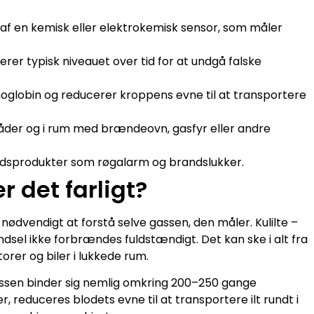
 af en kemisk eller elektrokemisk sensor, som måler
er typisk niveauet over tid for at undgå falske
 hæmoglobin og reducerer kroppens evne til at transportere
der og i rum med brændeovn, gasfyr eller andre
hedsprodukter som røgalarm og brandslukker.
r det farligt?
t nødvendigt at forstå selve gassen, den måler. Kulilte –
sel ikke forbrændes fuldstændigt. Det kan ske i alt fra
er og biler i lukkede rum.
ssen binder sig nemlig omkring 200–250 gange
r, reduceres blodets evne til at transportere ilt rundt i