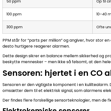
50 ppm
Op til c
100 ppm
10–40 m
300 ppm
Ofte un
PPM står for “parts per million” og angiver, hvor stor en de
desto hurtigere reagerer alarmen.
Dette design sikrer en balance mellem sikkerhed og prak
beskytte mennesker – men ikke så følsomt, at den hele t
Sensoren: hjertet i en CO 
Sensoren er den vigtigste komponent i en kuliltealarm. 
omsætter dem til et elektrisk signal, som alarmens elek
Der findes flere forskellige sensorteknologier, men de 
Elektrokemiske sensorer