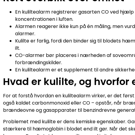
En kuliltealarm registrerer gasarten CO ved hjælp
koncentrationen i luften.
Alarmen reagerer ikke kun på én måling, men vurder
alarmer.
Kulilte er farlig, fordi den binder sig til blodets
ilt.
CO-alarmer bør placeres i nærheden af soveområ
forbrændingskilder.
En kuliltealarm er et supplement til andre sikker
Hvad er kulilte, og hvorfor e
For at forstå hvordan en kuliltealarm virker, er det førs
også kaldet carbonmonoxid eller CO – opstår, når brænd
brændeovne og gasapparater til benzindrevne generator
Problemet med kulilte er dens kemiske egenskaber. Ga
stærkere til hæmoglobin i blodet end ilt gør. Når det ske