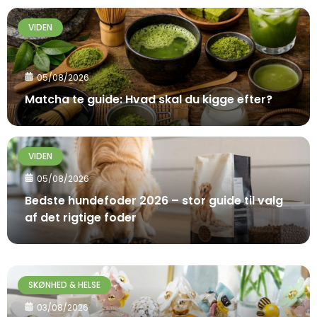
VIDEN
05/08/2026
Matcha te guide: Hvad skal du kigge efter?
VIDEN
05/08/2026
Bedste hundefoder 2026 – stor guide til valg
af det rigtige foder
SKØNHED & HELSE
03/08/2026