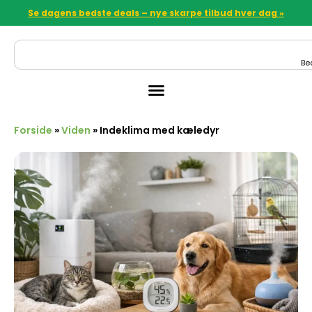
Se dagens bedste deals – nye skarpe tilbud hver dag »
Be
Forside
»
Viden
»
Indeklima med kæledyr