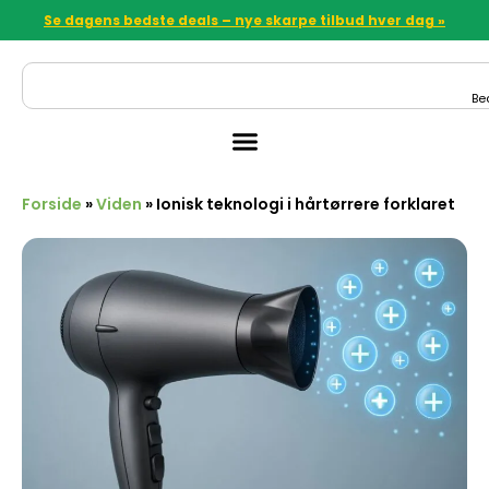
Se dagens bedste deals – nye skarpe tilbud hver dag »
Be
Forside
»
Viden
»
Ionisk teknologi i hårtørrere forklaret