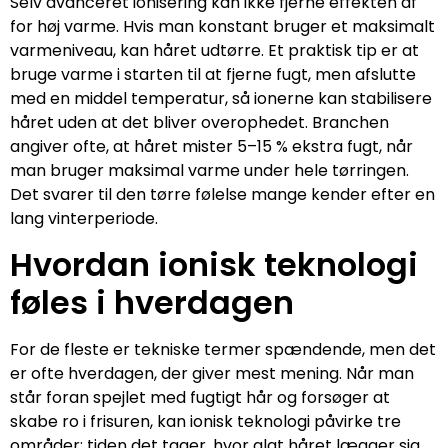
Selv avanceret ionisering kan ikke fjerne effekten af
for høj varme. Hvis man konstant bruger et maksimalt
varmeniveau, kan håret udtørre. Et praktisk tip er at
bruge varme i starten til at fjerne fugt, men afslutte
med en middel temperatur, så ionerne kan stabilisere
håret uden at det bliver overophedet. Branchen
angiver ofte, at håret mister 5–15 % ekstra fugt, når
man bruger maksimal varme under hele tørringen.
Det svarer til den tørre følelse mange kender efter en
lang vinterperiode.
Hvordan ionisk teknologi
føles i hverdagen
For de fleste er tekniske termer spændende, men det
er ofte hverdagen, der giver mest mening. Når man
står foran spejlet med fugtigt hår og forsøger at
skabe ro i frisuren, kan ionisk teknologi påvirke tre
områder: tiden det tager, hvor glat håret lægger sig,