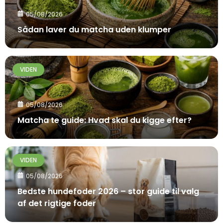
05/08/2026
Sådan laver du matcha uden klumper
VIDEN
05/08/2026
Matcha te guide: Hvad skal du kigge efter?
VIDEN
05/08/2026
Bedste hundefoder 2026 – stor guide til valg
af det rigtige foder