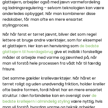
glattejern, arbejder også med jævn varmefordeling
og ladningsregulering – selvom teknologien kan være
anderledes opbygget. Når man kombinerer disse
redskaber, får man ofte en mere ensartet
stylingproces.
Når hår først er tørret jævnt, bliver det som regel
lettere at bruge andre værktøjer, som for eksempel
et glattejern. Her kan en henvisning som
de bedste
glattejern til hverdagsbrug
give et indblik i forskellige
måder at arbejde med varme og jævnhed på, når
man vil forstå hele processen fra vådt hår til færdig
frisure.
Det samme gælder krølleværktøjer. Når håret er
tørret roligt og uden unødvendig friktion, holder krøller
ofte bedre formen, fordi håret har en mere ensartet
struktur. I den forbindelse kan en oversigt over
de
bedste krøllejern i almindelig styling
være nyttig, hvis
man vil forstå, hvordan varme og teknik arbejder