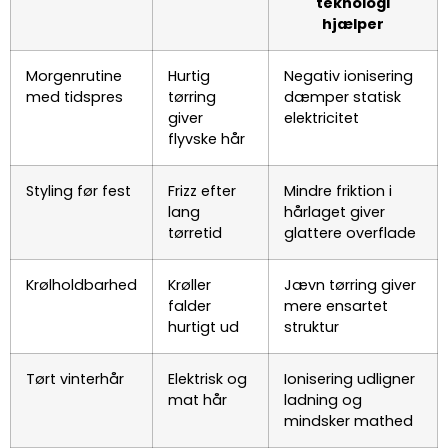
teknologi
hjælper
Morgenrutine
Hurtig
Negativ ionisering
med tidspres
tørring
dæmper statisk
giver
elektricitet
flyvske hår
Styling før fest
Frizz efter
Mindre friktion i
lang
hårlaget giver
tørretid
glattere overflade
Krølholdbarhed
Krøller
Jævn tørring giver
falder
mere ensartet
hurtigt ud
struktur
Tørt vinterhår
Elektrisk og
Ionisering udligner
mat hår
ladning og
mindsker mathed