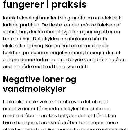
fungerer i praksis
Ionisk teknologi handler i sin grundform om elektrisk
ladede partikler. De fleste kender måske følelsen af
statisk hår, der klæber til tøj eller rejser sig efter en
tur med hue. Det skyldes en ubalance i hårets
elektriske ladning. Når en hårtørrer med ionisk
funktion producerer negative ioner, forsøger den at
udligne denne ladning og nedbryde vanddråber på en
anden måde end traditionel varm luft.
Negative ioner og
vandmolekyler
I tekniske beskrivelser fremhæves det ofte, at
negative ioner får vandmolekyler til at dele sig i
mindre dråber. I praksis betyder det, at håret kan
tørre hurtigere, fordi små dråber fordamper mere
effektivt end store. For mange forbrugere opleves det