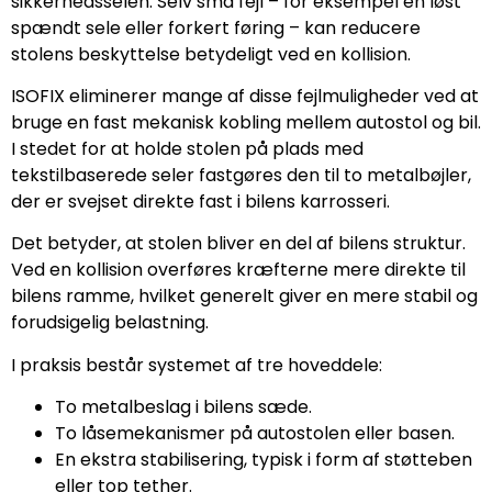
sikkerhedsselen. Selv små fejl – for eksempel en løst
spændt sele eller forkert føring – kan reducere
stolens beskyttelse betydeligt ved en kollision.
ISOFIX eliminerer mange af disse fejlmuligheder ved at
bruge en fast mekanisk kobling mellem autostol og bil.
I stedet for at holde stolen på plads med
tekstilbaserede seler fastgøres den til to metalbøjler,
der er svejset direkte fast i bilens karrosseri.
Det betyder, at stolen bliver en del af bilens struktur.
Ved en kollision overføres kræfterne mere direkte til
bilens ramme, hvilket generelt giver en mere stabil og
forudsigelig belastning.
I praksis består systemet af tre hoveddele:
To metalbeslag i bilens sæde.
To låsemekanismer på autostolen eller basen.
En ekstra stabilisering, typisk i form af støtteben
eller top tether.