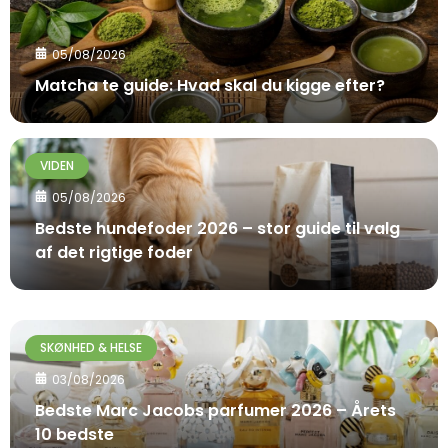
05/08/2026
Matcha te guide: Hvad skal du kigge efter?
VIDEN
05/08/2026
Bedste hundefoder 2026 – stor guide til valg
af det rigtige foder
SKØNHED & HELSE
03/08/2026
Bedste Marc Jacobs parfumer 2026 – Årets
10 bedste