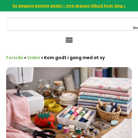
Se dagens bedste deals – nye skarpe tilbud hver dag »
Be
Forside
»
Viden
»
Kom godt i gang med at sy