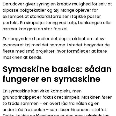
Derudover giver syning en kreativ mulighed for selv at
tilpasse boligtekstiler og tøj. Mange oplever for
eksempel, at standardstørrelser i tøj ikke passer
perfekt. En simpel justering ved talje, benlængde eller
ærmer kan gøre en stor forskel.
For begyndere handler det dog sjældent om at sy
avanceret tøj med det samme. I stedet begynder de
fleste med små projekter, hvor formålet er at lære
maskinen at kende.
Symaskine basics: sådan
fungerer en symaskine
En symaskine kan virke kompleks, men
grundprincippet er faktisk ret simpelt. Maskinen fører
to tråde sammen – en overtråd fra nålen og en
undertråd fra spolen – som låser hinanden i stoffet.
Dette kaldes en låsesøm og er den mest almindelige