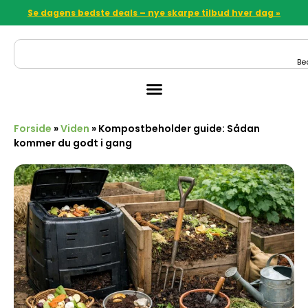
Se dagens bedste deals – nye skarpe tilbud hver dag »
Be
Forside
»
Viden
»
Kompostbeholder guide: Sådan
kommer du godt i gang