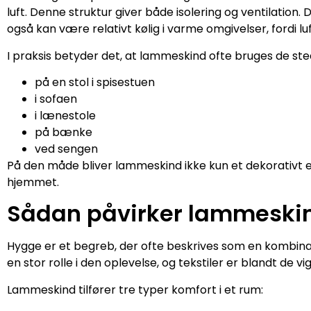
luft. Denne struktur giver både isolering og ventilation.
også kan være relativt kølig i varme omgivelser, fordi luf
I praksis betyder det, at lammeskind ofte bruges de st
på en stol i spisestuen
i sofaen
i lænestole
på bænke
ved sengen
På den måde bliver lammeskind ikke kun et dekorativt e
hjemmet.
Sådan påvirker lammeskin
Hygge er et begreb, der ofte beskrives som en kombinat
en stor rolle i den oplevelse, og tekstiler er blandt de v
Lammeskind tilfører tre typer komfort i et rum: