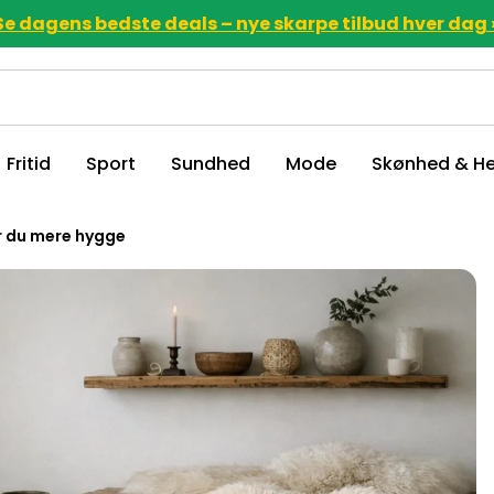
Se dagens bedste deals – nye skarpe tilbud hver dag 
Fritid
Sport
Sundhed
Mode
Skønhed & He
r du mere hygge