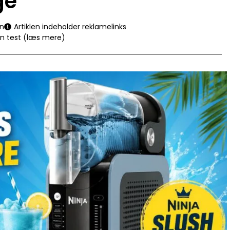
ge
en
Artiklen indeholder reklamelinks
en test (læs mere)