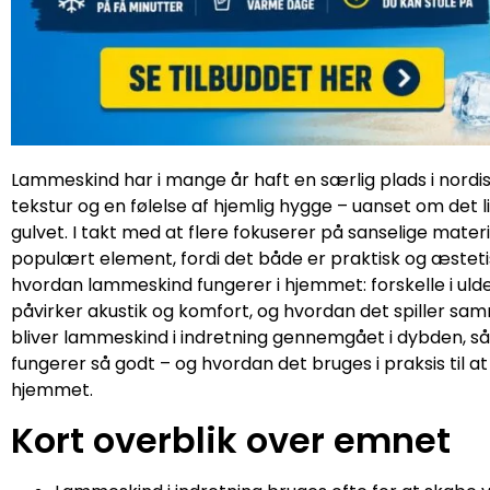
Lammeskind har i mange år haft en særlig plads i nordisk 
tekstur og en følelse af hjemlig hygge – uanset om det li
gulvet. I takt med at flere fokuserer på sanselige mater
populært element, fordi det både er praktisk og æsteti
hvordan lammeskind fungerer i hjemmet: forskelle i uld
påvirker akustik og komfort, og hvordan det spiller s
bliver lammeskind i indretning gennemgået i dybden, så 
fungerer så godt – og hvordan det bruges i praksis til 
hjemmet.
Kort overblik over emnet