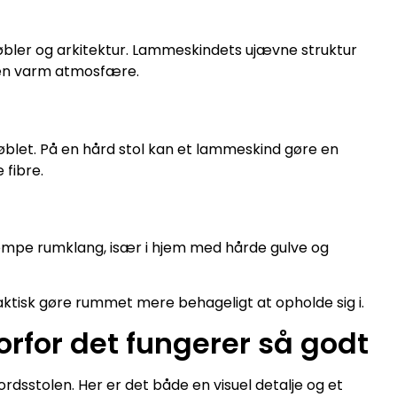
møbler og arkitektur. Lammeskindets ujævne struktur
 en varm atmosfære.
blet. På en hård stol kan et lammeskind gøre en
 fibre.
dæmpe rumklang, især i hjem med hårde gulve og
tisk gøre rummet mere behageligt at opholde sig i.
rfor det fungerer så godt
ordsstolen. Her er det både en visuel detalje og et