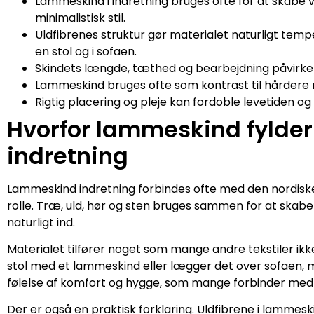
Lammeskind i indretning bruges ofte for at skabe 
minimalistisk stil.
Uldfibrenes struktur gør materialet naturligt tem
en stol og i sofaen.
Skindets længde, tæthed og bearbejdning påvirker
Lammeskind bruges ofte som kontrast til hårdere 
Rigtig placering og pleje kan fordoble levetiden o
Hvorfor lammeskind fylder
indretning
Lammeskind indretning forbindes ofte med den nordiske bo
rolle. Træ, uld, hør og sten bruges sammen for at skab
naturligt ind.
Materialet tilfører noget som mange andre tekstiler ikke 
stol med et lammeskind eller lægger det over sofaen, 
følelse af komfort og hygge, som mange forbinder med
Der er også en praktisk forklaring. Uldfibrene i lammes