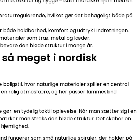
varme, tekstur og hygge – især i nordiske hjem med en
peraturregulerende, hvilket gør det behageligt både på
 både holdbarhed, komfort og udtryk i indretningen.
materialer som træ, metal og læder.
g bevare den bløde struktur i mange år.
 så meget i nordisk
ligstil, hvor naturlige materialer spiller en central
e en rolig atmosfære, og her passer lammeskind
gør: en tydelig taktil oplevelse. Når man sætter sig i en
mærker man straks den bløde struktur. Det skaber en
 hjemlighed.
kind fungerer som små naturlige spiraler, der holder på