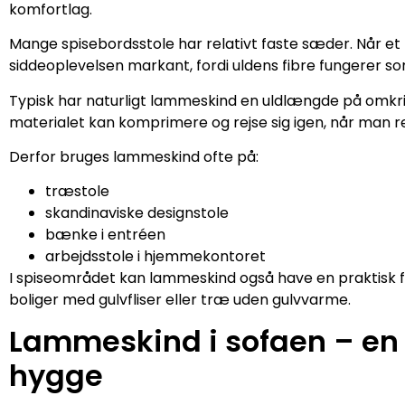
komfortlag.
Mange spisebordsstole har relativt faste sæder. Når e
siddeoplevelsen markant, fordi uldens fibre fungerer s
Typisk har naturligt lammeskind en uldlængde på omkr
materialet kan komprimere og rejse sig igen, når man rej
Derfor bruges lammeskind ofte på:
træstole
skandinaviske designstole
bænke i entréen
arbejdsstole i hjemmekontoret
I spiseområdet kan lammeskind også have en praktisk fun
boliger med gulvfliser eller træ uden gulvvarme.
Lammeskind i sofaen – en
hygge