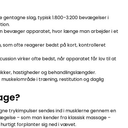
 gentagne slag, typisk 1.800–3.200 bevægelser i
tion.
an bevæger apparatet, hvor længe man arbejder i et
 som ofte reagerer bedst på kort, kontrolleret
cussion virker ofte bedst, når apparatet får lov til at
nikker, hastigheder og behandlingslængder.
 muskelområde i træning, restitution og daglig
age?
gne trykimpulser sendes ind i musklerne gennem en
ægelse – som man kender fra klassisk massage –
urtigt forplanter sig ned i vævet.