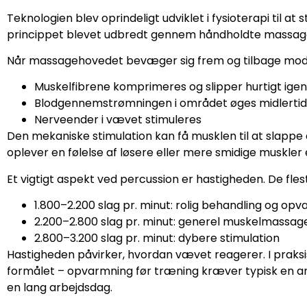
Teknologien blev oprindeligt udviklet i fysioterapi til a
princippet blevet udbredt gennem håndholdte massage
Når massagehovedet bevæger sig frem og tilbage mod k
Muskelfibrene komprimeres og slipper hurtigt igen
Blodgennemstrømningen i området øges midlertid
Nerveender i vævet stimuleres
Den mekaniske stimulation kan få musklen til at slappe a
oplever en følelse af løsere eller mere smidige muskler
Et vigtigt aspekt ved percussion er hastigheden. De fles
1.800–2.200 slag pr. minut: rolig behandling og op
2.200–2.800 slag pr. minut: generel muskelmassag
2.800–3.200 slag pr. minut: dybere stimulation
Hastigheden påvirker, hvordan vævet reagerer. I praksis
formålet – opvarmning før træning kræver typisk en a
en lang arbejdsdag.