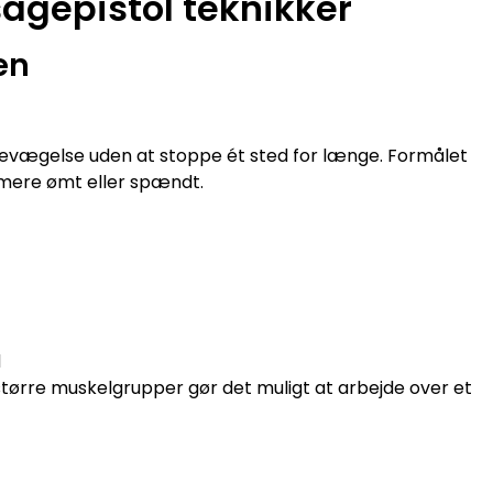
agepistol teknikker
en
bevægelse uden at stoppe ét sted for længe. Formålet
mere ømt eller spændt.
d
større muskelgrupper gør det muligt at arbejde over et