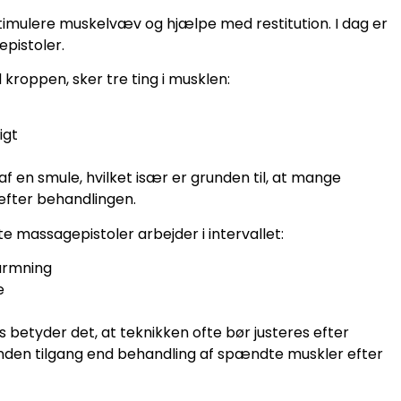
t stimulere muskelvæv og hjælpe med restitution. I dag er
pistoler.
roppen, sker tre ting i musklen:
igt
f en smule, hvilket især er grunden til, at mange
 efter behandlingen.
te massagepistoler arbejder i intervallet:
varmning
e
 betyder det, at teknikken ofte bør justeres efter
nden tilgang end behandling af spændte muskler efter