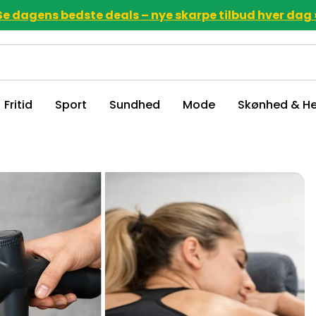
Se dagens bedste deals – nye skarpe tilbud hver dag 
Fritid
Sport
Sundhed
Mode
Skønhed & He