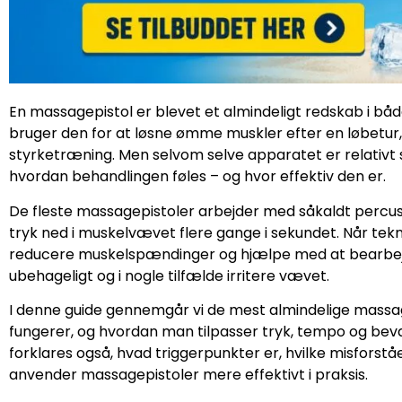
En massagepistol er blevet et almindeligt redskab i b
bruger den for at løsne ømme muskler efter en løbetur
styrketræning. Men selvom selve apparatet er relativt si
hvordan behandlingen føles – og hvor effektiv den er.
De fleste massagepistoler arbejder med såkaldt percus
tryk ned i muskelvævet flere gange i sekundet. Når tekn
reducere muskelspændinger og hjælpe med at bearbejd
ubehageligt og i nogle tilfælde irritere vævet.
I denne guide gennemgår vi de mest almindelige massa
fungerer, og hvordan man tilpasser tryk, tempo og bevæ
forklares også, hvad triggerpunkter er, hvilke misfors
anvender massagepistoler mere effektivt i praksis.