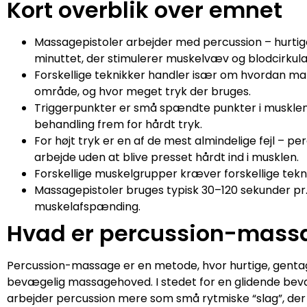
Kort overblik over emnet
Massagepistoler arbejder med percussion – hurtige
minuttet, der stimulerer muskelvæv og blodcirkula
Forskellige teknikker handler især om hvordan m
område, og hvor meget tryk der bruges.
Triggerpunkter er små spændte punkter i musklen,
behandling frem for hårdt tryk.
For højt tryk er en af de mest almindelige fejl – per
arbejde uden at blive presset hårdt ind i musklen.
Forskellige muskelgrupper kræver forskellige tek
Massagepistoler bruges typisk 30–120 sekunder pr.
muskelafspænding.
Hvad er percussion-mass
Percussion-massage er en metode, hvor hurtige, genta
bevægelig massagehoved. I stedet for en glidende bev
arbejder percussion mere som små rytmiske “slag”, der h