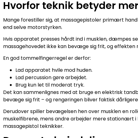
Hvorfor teknik betyder me
Mange forestiller sig, at massagepistoler primært handle
end selve motorstyrken.
Hvis apparatet presses hårdt ind i musklen, dæmpes s
massagehovedet ikke kan bevæge sig frit, og effekten r
En god tommelfingerregel er derfor:
Lad apparatet hvile mod huden.
Lad percussion gøre arbejdet.
Brug kun let til moderat tryk.
Det kan sammenlignes med at bruge en elektrisk tandbø
bevæge sig frit – og rengøringen bliver faktisk dårligere
Derudover spiller bevægelsen hen over musklen en rol
muskelfibrene, mens andre arbejder mere stationært i ko
massagepistol teknikker.