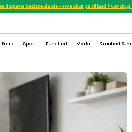
Se dagens bedste deals – nye skarpe tilbud hver dag 
Fritid
Sport
Sundhed
Mode
Skønhed & He