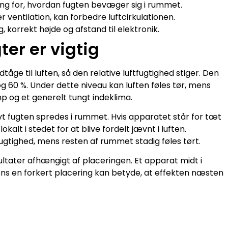
ng for, hvordan fugten bevæger sig i rummet.
er ventilation, kan forbedre luftcirkulationen.
 korrekt højde og afstand til elektronik.
ter er vigtig
tåge til luften, så den relative luftfugtighed stiger. Den
 og 60 %. Under dette niveau kan luften føles tør, mens
p og et generelt tungt indeklima.
tivt fugten spredes i rummet. Hvis apparatet står for tæt
kalt i stedet for at blive fordelt jævnt i luften.
tighed, mens resten af rummet stadig føles tørt.
ltater afhængigt af placeringen. Et apparat midt i
mens en forkert placering kan betyde, at effekten næsten