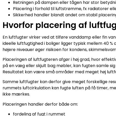
Retningen på dampen eller tågen har stor betydni
Placering i forhold til luftstrømme, fx radiatorer ell
Sikkerhed handler blandt andet om stabil placering,
Hvorfor placering af luftfug
En luftfugter virker ved at tilføre vanddamp eller fin vand
ideelle luftfugtighed i boliger ligger typisk mellem 40 %
højere niveauer øger risikoen for kondens, skimmelsvam
Placeringen af luftfugteren afgør i høj grad, hvor effek
på en væg eller skjult bag møbler, kan fugten samle sig lo
Resultatet kan være små områder med meget høj luftfug
Samme luftfugter kan derfor give meget forskellige resu
rummets luftcirkulation kan fugte luften på få timer, 
ikke mærkes.
Placeringen handler derfor både om:
fordeling af fugt i rummet