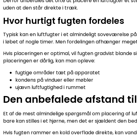
Derfor anbefales det ofte at placere en luftfugter et st
uden at den står direkte i træk.
Hvor hurtigt fugten fordeles
Typisk kan en luftfugter i et almindeligt soveværelse 
i løbet af nogle timer. Men fordelingen afhænger meget
Hvis placeringen er optimal, vil fugten gradvist blande 
placeringen er dårlig, kan man opleve:
fugtige områder tæt på apparatet
kondens på vinduer eller møbler
ujævn luftfugtighed i rummet
Den anbefalede afstand t
Et af de mest almindelige spørgsmål om placering af lu
bare kan stilles i et hjørne, men det er sjældent den bed
Hvis fugten rammer en kold overflade direkte, kan vand