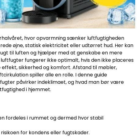
nterhalvåret, hvor opvarmning sænker luftfugtigheden
e øjne, statisk elektricitet eller udtørret hud. Her kan
er fugt til luften og hjælper med at genskabe en mere
uftfugter fungerer ikke optimalt, hvis den ikke placeres
effekt, sikkerhed og komfort. Afstand til møbler,
irkulation spiller alle en rolle. I denne guide
tfugter påvirker indeklimaet, og hvad man bør være
tfugtighed i hjemmet.
gten fordeles i rummet og dermed hvor stabil
risikoen for kondens eller fugtskader.