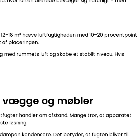
ed, hvor luften allerede bevæger sig naturligt – men
på 12–18 m² hæve luftfugtigheden med 10–20 procentpoint
 af placeringen.
sig med rummets luft og skabe et stabilt niveau. Hvis
il vægge og møbler
ftfugter handler om afstand. Mange tror, at apparatet
ste løsning.
dampen kondensere. Det betyder, at fugten bliver til