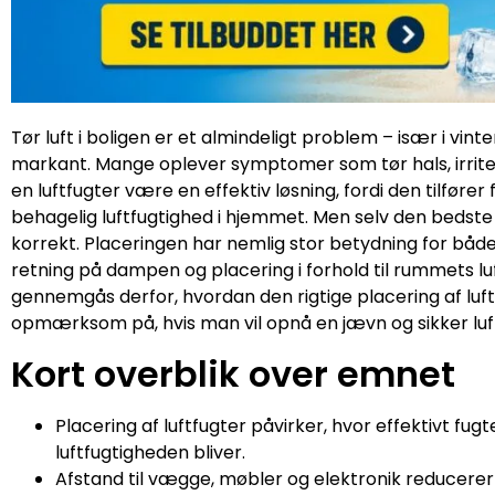
Tør luft i boligen er et almindeligt problem – især i vi
markant. Mange oplever symptomer som tør hals, irritered
en luftfugter være en effektiv løsning, fordi den tilfør
behagelig luftfugtighed i hjemmet. Men selv den bedste l
korrekt. Placeringen har nemlig stor betydning for både 
retning på dampen og placering i forhold til rummets luftc
gennemgås derfor, hvordan den rigtige placering af luf
opmærksom på, hvis man vil opnå en jævn og sikker luf
Kort overblik over emnet
Placering af luftfugter påvirker, hvor effektivt fu
luftfugtigheden bliver.
Afstand til vægge, møbler og elektronik reducerer 