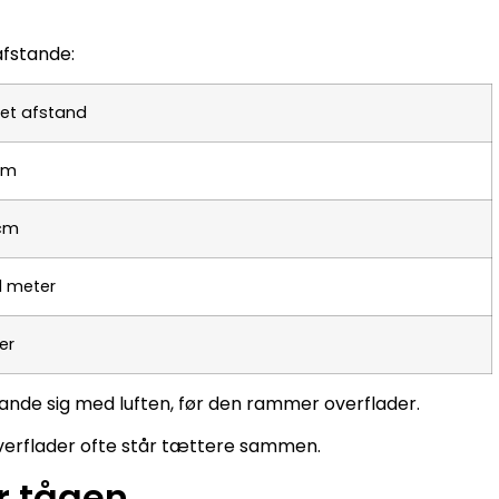
fstande:
et afstand
cm
cm
1 meter
er
lande sig med luften, før den rammer overflader.
overflader ofte står tættere sammen.
r tågen