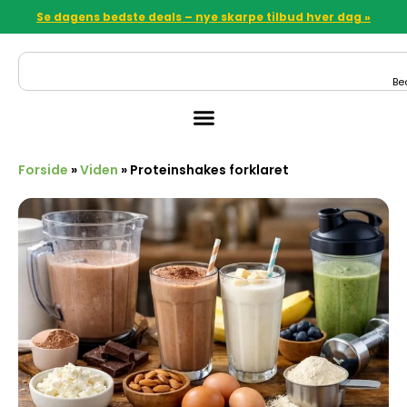
Se dagens bedste deals – nye skarpe tilbud hver dag »
Be
Forside
»
Viden
»
Proteinshakes forklaret