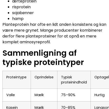
ærteprotein
risprotein
sojabønner
hamp
Planteprotein har ofte en lidt anden konsistens og kan
være mere grynet. Mange producenter kombinerer
derfor flere planteproteiner for at opnå en mere
komplet aminosyreprofil.
Sammenligning af
typiske proteintyper
Proteintype
Oprindelse
Typisk
Optagel
proteinindhold
Valle
Mælk
75–90%
Hurtig
Kasein
Mælk
70–85%
Langso