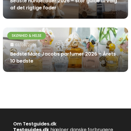
Bedste hundefoder 2026 – stor guide til valg
af det rigtige foder
SKØNHED & HELSE
03/08/2026
Bedste Marc Jacobs parfumer 2026 – Årets
10 bedste
Om Testguides.dk
Testguides.dk
hjælper danske forbrugere