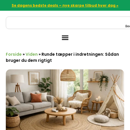
Se dagens bedste deals – nye skarpe tilbud hver dag »
Be
Forside
»
Viden
»
Runde tæpper i indretningen: Sådan
bruger du dem rigtigt