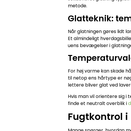
metode.
Glatteknik: te
Når glatningen gøres lidt 
Et almindeligt hverdagsbil
uens bevægelser i glatninge
Temperaturval
For høj varme kan skade hår
til netop ens hårtype er n
lettere bliver glat ved lav
Hvis man vil orientere sig 
finde et neutralt overblik i
d
Fugtkontrol i
Mange spørger, hvordan ma