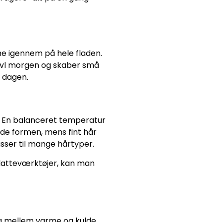
me igennem på hele fladen.
ravl morgen og skaber små
f dagen.
e. En balanceret temperatur
lde formen, mens fint hår
sser til mange hårtyper.
 glatteværktøjer, kan man
g mellem varme og kulde,