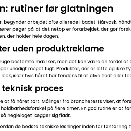
: rutiner før glatningen
er, begynder arbejdet ofte allerede i badet. Hårvask, hånd
rer peger på, at det netop er forarbejdet, der gør forsk
 en, der holder hele dagen.
kter uden produktreklame
 bruge bestemte mærker, men det kan være en fordel a
uger unødigt meget fugt. Produkter, der er lette og ikke t
ok, især hvis håret har tendens til at blive fladt eller fe
 teknisk proces
 at få håret tørt. Målinger fra branchetests viser, at fo
 holdbarhedsforskel på flere timer. En god rutine er at fø
 så neglelaget lægger sig fladt.
 hvordan de bedste tekniske løsninger inden for føntørring 