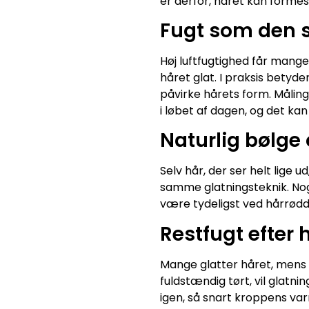
er derfor, håret kan formes
Fugt som den s
Høj luftfugtighed får mange 
håret glat. I praksis betyd
påvirke hårets form. Målinge
i løbet af dagen, og det ka
Naturlig bølge 
Selv hår, der ser helt lige 
samme glatningsteknik. Nogl
være tydeligst ved hårrødd
Restfugt efter
Mange glatter håret, mens d
fuldstændig tørt, vil glatni
igen, så snart kroppens va