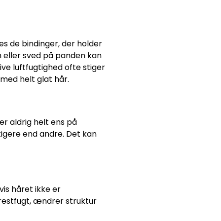
nes de bindinger, der holder
en eller sved på panden kan
ve luftfugtighed ofte stiger
med helt glat hår.
er aldrig helt ens på
tigere end andre. Det kan
is håret ikke er
 restfugt, ændrer struktur