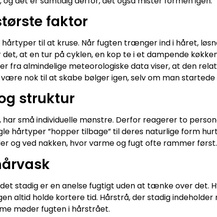
, og det er samtidig derfor, det også mister formen igen.
tørste faktor
hårtyper til at kruse. Når fugten trænger ind i håret, løs
er det, at en tur på cyklen, en kop te i et dampende køkk
r fra almindelige meteorologiske data viser, at den relati
n være nok til at skabe bølger igen, selv om man startede 
og struktur
ud, har små individuelle mønstre. Derfor reagerer to person
e hårtyper ”hopper tilbage” til deres naturlige form hur
er og ved nakken, hvor varme og fugt ofte rammer først.
 hårvask
et stadig er en anelse fugtigt uden at tænke over det. Hv
ngen altid holde kortere tid. Hårstrå, der stadig indeholder
rme møder fugten i hårstrået.