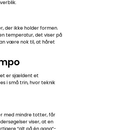
verblik.
, der ikke holder formen.
en temperatur, det viser på
an være nok til, at håret
tempo
det er sjældent et
 i små trin, hvor teknik
r med mindre totter, får
dersøgelser viser, at en
tigere ”alt på én gang”-