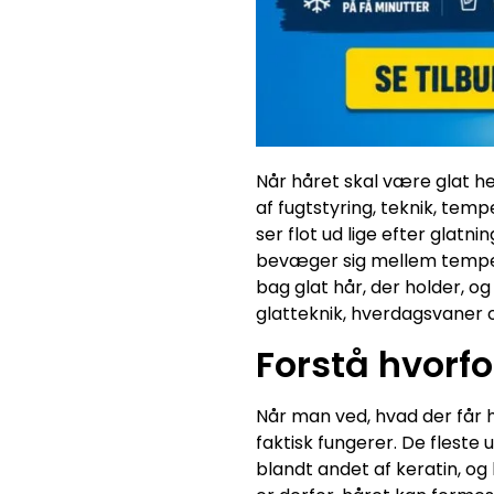
Når håret skal være glat h
af fugtstyring, teknik, tem
ser flot ud lige efter glatn
bevæger sig mellem temperat
bag glat hår, der holder, og
glatteknik, hverdagsvaner o
Forstå hvorfo
Når man ved, hvad der får hå
faktisk fungerer. De fleste 
blandt andet af keratin, og