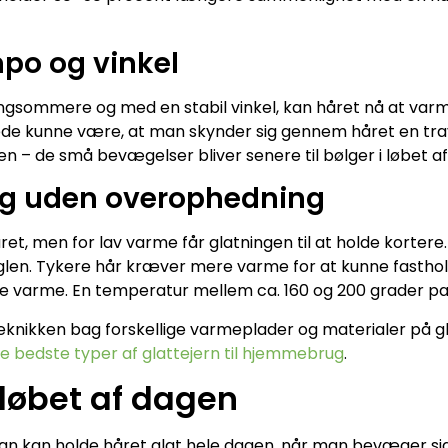
mpo og vinkel
langsommere og med en stabil vinkel, kan håret nå at var
lede kunne være, at man skynder sig gennem håret en t
n – de små bevægelser bliver senere til bølger i løbet a
g uden overophedning
et, men for lav varme får glatningen til at holde korter
øglen. Tykere hår kræver mere varme for at kunne fastho
ere varme. En temperatur mellem ca. 160 og 200 grader pa
i teknikken bag forskellige varmeplader og materialer på
e bedste typer af glattejern til hjemmebrug
.
 løbet af dagen
n kan holde håret glat hele dagen, når man bevæger si