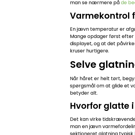
man se nærmere på
de be
Varmekontrol f
En jævn temperatur er afgø
Mange opdager først efter f
displayet, og at det påvirk
kruser hurtigere.
Selve glatni
Når håret er helt tørt, beg
spørgsmål om at glide et væ
betyder alt.
Hvorfor glatte 
Det kan virke tidskrævende
man en jævn varmefordeling,
sektioneret glatning typis