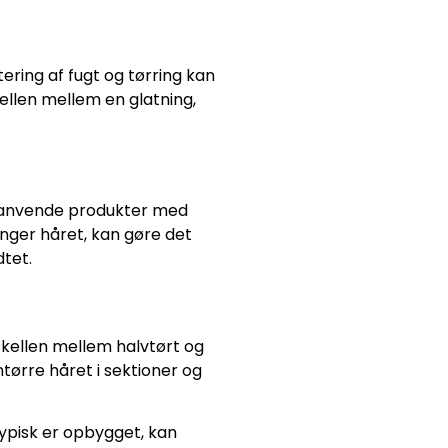
tering af fugt og tørring kan
ellen mellem en glatning,
t anvende produkter med
ynger håret, kan gøre det
dtet.
rskellen mellem halvtørt og
ntørre håret i sektioner og
typisk er opbygget, kan