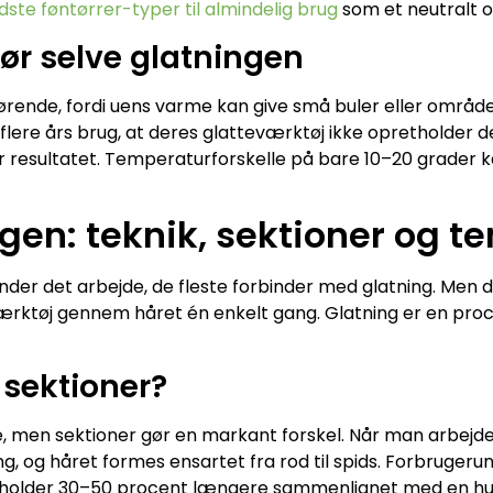
dste føntørrer-typer til almindelig brug
som et neutralt o
ør selve glatningen
rende, fordi uens varme kan give små buler eller områder
lere års brug, at deres glatteværktøj ikke opretholder d
er resultatet. Temperaturforskelle på bare 10–20 grader k
ngen: teknik, sektioner og 
ynder det arbejde, de fleste forbinder med glatning. Men 
rktøj gennem håret én enkelt gang. Glatning er en proces
i sektioner?
, men sektioner gør en markant forskel. Når man arbejde
 og håret formes ensartet fra rod til spids. Forbrugerun
k holder 30–50 procent længere sammenlignet med en hur