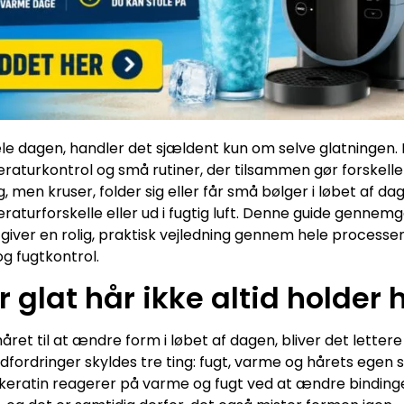
ele dagen, handler det sjældent kun om selve glatningen.
peraturkontrol og små rutiner, der tilsammen gør forskell
ing, men kruser, folder sig eller får små bølger i løbet af 
urforskelle eller ud i fugtig luft. Denne guide gennemgå
 giver en rolig, praktisk vejledning gennem hele processen 
g fugtkontrol.
r glat hår ikke altid holder
ret til at ændre form i løbet af dagen, bliver det lettere
udfordringer skyldes tre ting: fugt, varme og hårets egen 
 keratin reagerer på varme og fugt ved at ændre bindinger