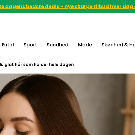
Se dagens bedste deals – nye skarpe tilbud hver dag 
Fritid
Sport
Sundhed
Mode
Skønhed & He
du glat hår som holder hele dagen