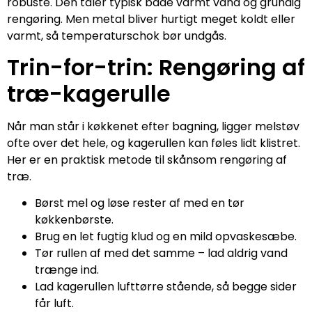
robuste. Den tåler typisk både varmt vand og grundig
rengøring. Men metal bliver hurtigt meget koldt eller
varmt, så temperaturschok bør undgås.
Trin-for-trin: Rengøring af
træ-kagerulle
Når man står i køkkenet efter bagning, ligger melstøv
ofte over det hele, og kagerullen kan føles lidt klistret.
Her er en praktisk metode til skånsom rengøring af
træ.
Børst mel og løse rester af med en tør
køkkenbørste.
Brug en let fugtig klud og en mild opvaskesæbe.
Tør rullen af med det samme – lad aldrig vand
trænge ind.
Lad kagerullen lufttørre stående, så begge sider
får luft.