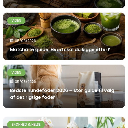
VIDEN
05/08/2026
Matcha te guide: Hvad skal du kigge efter?
VIDEN
05/08/2026
Bedste hundefoder 2026 – stor guide til valg
af det rigtige foder
SKØNHED & HELSE