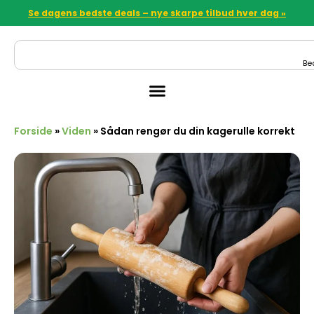
Se dagens bedste deals – nye skarpe tilbud hver dag »
Be
Forside
»
Viden
»
Sådan rengør du din kagerulle korrekt