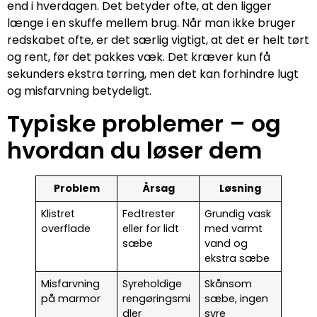
end i hverdagen. Det betyder ofte, at den ligger
længe i en skuffe mellem brug. Når man ikke bruger
redskabet ofte, er det særlig vigtigt, at det er helt tørt
og rent, før det pakkes væk. Det kræver kun få
sekunders ekstra tørring, men det kan forhindre lugt
og misfarvning betydeligt.
Typiske problemer – og
hvordan du løser dem
Problem
Årsag
Løsning
Klistret
Fedtrester
Grundig vask
overflade
eller for lidt
med varmt
sæbe
vand og
ekstra sæbe
Misfarvning
Syreholdige
Skånsom
på marmor
rengøringsmi
sæbe, ingen
dler
syre