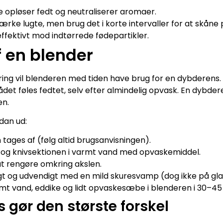
 opløser fedt og neutraliserer aromaer.
tærke lugte, men brug det i korte intervaller for at skåne
ffektivt mod indtørrede fødepartikler.
 en blender
øring vil blenderen med tiden have brug for en dybderens
rådet føles fedtet, selv efter almindelig opvask. En dybde
en.
dan ud:
n tages af (følg altid brugsanvisningen).
g knivsektionen i varmt vand med opvaskemiddel.
l at rengøre omkring akslen.
 og udvendigt med en mild skuresvamp (dog ikke på glas, 
rmt vand, eddike og lidt opvaskesæbe i blenderen i 30–45
 gør den største forskel