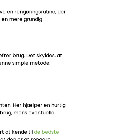
ave en rengøringsrutine, der
og en mere grundig
ter brug. Det skyldes, at
 denne simple metode:
nten. Her hjælper en hurtig
 brug, mens eventuelle
t at kende til
de bedste
let den er at rengøre.