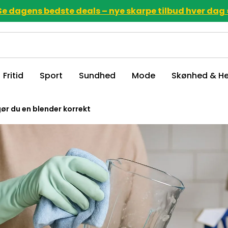
Se dagens bedste deals – nye skarpe tilbud hver dag 
Fritid
Sport
Sundhed
Mode
Skønhed & He
ør du en blender korrekt