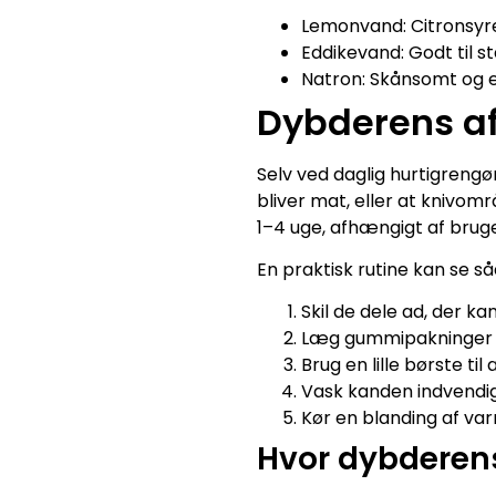
Lemonvand: Citronsyre
Eddikevand: Godt til s
Natron: Skånsomt og e
Dybderens af
Selv ved daglig hurtigreng
bliver mat, eller at knivom
1–4 uge, afhængigt af brug
En praktisk rutine kan se så
Skil de dele ad, der ka
Læg gummipakninger o
Brug en lille børste ti
Vask kanden indvendigt
Kør en blanding af va
Hvor dybderens