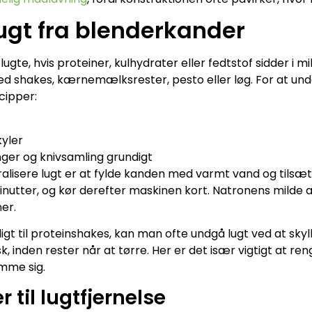
lugt fra blenderkander
gte, hvis proteiner, kulhydrater eller fedtstof sidder i m
ed shakes, kærnemælksrester, pesto eller løg. For at und
cipper:
kyler
er og knivsamling grundigt
ralisere lugt er at fylde kanden med varmt vand og tilsæt
nutter, og kør derefter maskinen kort. Natronens milde al
ner.
igt til proteinshakes, kan man ofte undgå lugt ved at skyl
, inden rester når at tørre. Her er det især vigtigt at re
emme sig.
 til lugtfjernelse