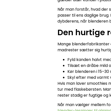
Når man forstår, hvad der s
passer til ens daglige brug
dybderens, når blenderen b
Den hurtige 
Mange blenderfabrikanter a
madrester sætter sig hurtig
Fyld kanden halvt me
Tilsæt en dråbe mild
Kør blenderen i 15–30 
Skyl efter med varmt 
Hvis man laver smoothies me
tur med flaskebørsten. Man
rester stadig er fugtige og l
Når man vælger mellem fors
blender-løsninger til almin