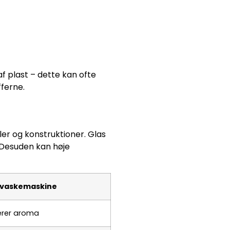
f plast – dette kan ofte
fferne.
r og konstruktioner. Glas
. Desuden kan høje
pvaskemaskine
berer aroma