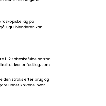
ikroskopiske lag på
gå lugt i blenderen kan
te 1–2 spiseskefulde natron.
kalitet løsner fedtlag, som
le den straks efter brug og
ngøre under knivene, hvor