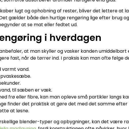
kaber lugt og ophobning af rester, bliver det lettere at l
. Det gælder både den hurtige rengøring lige efter brug 
egynder at se mat eller fedtet ud.
rengøring i hverdagen
nbefaler, at man skyller og vasker kanden umiddelbart ef
ere fast, når de tørrer ind. I praksis kan man ofte følge
d varmt vand.
 opvaskesæbe.
sekunder.
vand, til sæben er væk.
d frø eller fibre, kan man opleve små partikler langs ka
ge finder det praktisk at gøre det med det samme efter
ette at løsne.
kellige blender-typer og opbygninger, kan det være rar
delig madlavning
, fordi konstruktionen ofte påvirker, hvor 