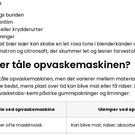
:
ngs bunden
infilm
eller krydderurter
ninger
at bær især kan skabe en let rosa tone i blenderkander a
natron og citronsaft, der skummer let og løsner farvesto
der tåle opvaskemaskinen?
åle opvaskemaskinen, men det varierer mellem materiale
 bedst, mens plast over tid kan blive mat eller få ridser
asketabs-kemi påvirke gummipakninger og limninger:
le ved opvaskemaskine
Ulemper ved o
ler ofte maskinvask
Kan blive mat; ridser; absor