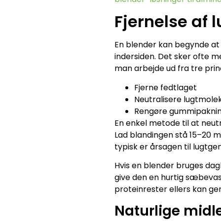
Fjernelse af 
En blender kan begynde at lu
indersiden. Det sker ofte m
man arbejde ud fra tre prin
Fjerne fedtlaget
Neutralisere lugtmole
Rengøre gummipakning
En enkel metode til at neut
Lad blandingen stå 15–20 mi
typisk er årsagen til lugtge
Hvis en blender bruges dagl
give den en hurtig sæbevask
proteinrester ellers kan g
Naturlige midler