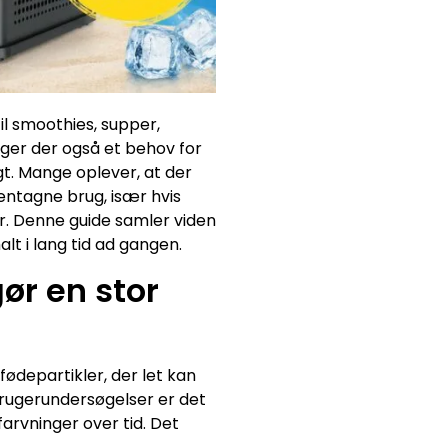
il smoothies, supper,
lger der også et behov for
t. Mange oplever, at der
gentagne brug, især hvis
r. Denne guide samler viden
lt i lang tid ad gangen.
ør en stor
ødepartikler, der let kan
rbrugerundersøgelser er det
arvninger over tid. Det