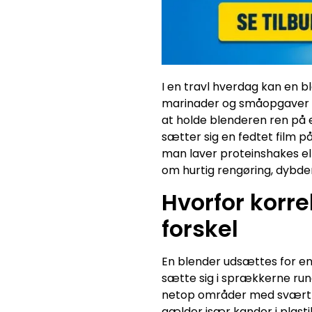
I en travl hverdag kan en bl
marinader og småopgaver so
at holde blenderen ren på 
sætter sig en fedtet film på
man laver proteinshakes ell
om hurtig rengøring, dybder
Hvorfor korre
forskel
En blender udsættes for en 
sætte sig i sprækkerne rund
netop områder med svært ti
gælder især kander i plast