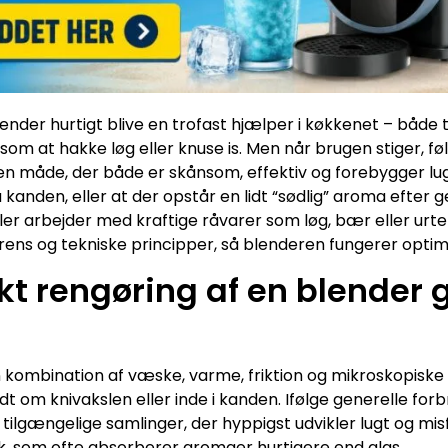
ender hurtigt blive en trofast hjælper i køkkenet – både t
m at hakke løg eller knuse is. Men når brugen stiger, fø
en måde, der både er skånsom, effektiv og forebygger lug
 kanden, eller at der opstår en lidt “sødlig” aroma efter 
er arbejder med kraftige råvarer som løg, bær eller urte
ens og tekniske principper, så blenderen fungerer optima
kt rengøring af en blender g
kombination af væske, varme, friktion og mikroskopiske f
t om knivakslen eller inde i kanden. Ifølge generelle fo
lgængelige samlinger, der hyppigst udvikler lugt og misf
ik, som ofte absorberer aromaer hurtigere end glas.