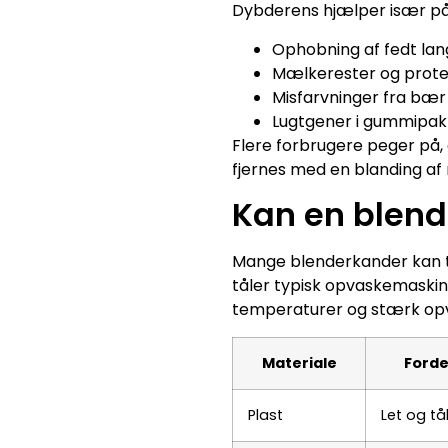
Dybderens hjælper især på
Ophobning af fedt la
Mælkerester og prote
Misfarvninger fra bær 
Lugtgener i gummipak
Flere forbrugere peger på, 
fjernes med en blanding af 
Kan en blen
Mange blenderkander kan t
tåler typisk opvaskemaskine
temperaturer og stærk opv
Materiale
Forde
Plast
Let og tå