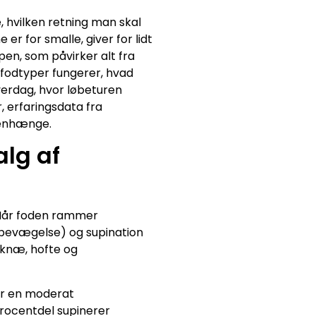
 hvilken retning man skal
r for smalle, giver for lidt
pen, som påvirker alt fra
e fodtyper fungerer, hvad
verdag, hvor løbeturen
, erfaringsdata fra
menhænge.
alg af
 Når foden rammer
bevægelse) og supination
 knæ, hofte og
har en moderat
procentdel supinerer