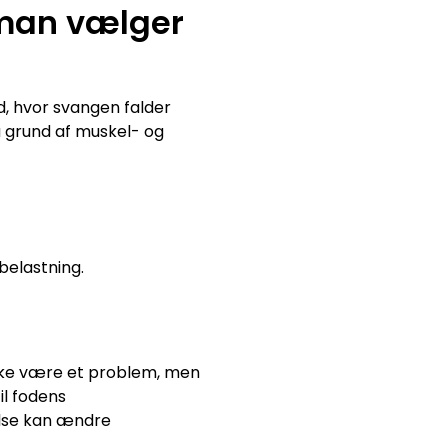
 man vælger
d, hvor svangen falder
 grund af muskel- og
belastning.
kke være et problem, men
il fodens
else kan ændre