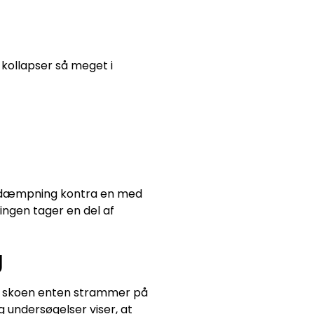
 kollapser så meget i
af dæmpning kontra en med
ingen tager en del af
g
at skoen enten strammer på
g undersøgelser viser, at