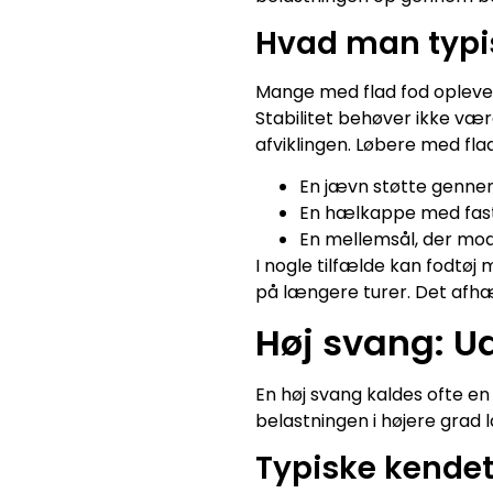
Hvad man typisk
Mange med flad fod oplever
Stabilitet behøver ikke væ
afviklingen. Løbere med fla
En jævn støtte genne
En hælkappe med fas
En mellemsål, der mod
I nogle tilfælde kan fodtøj
på længere turer. Det afh
Høj svang: Ud
En høj svang kaldes ofte e
belastningen i højere grad 
Typiske kende