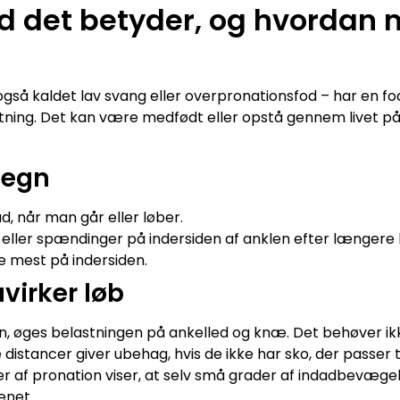
ad det betyder, og hvordan
gså kaldet lav svang eller overpronationsfod – har en fo
ing. Det kan være medfødt eller opstå gennem livet på
tegn
d, når man går eller løber.
eller spændinger på indersiden af anklen efter længere 
te mest på indersiden.
virker løb
, øges belastningen på ankelled og knæ. Det behøver i
istancer giver ubehag, hvis de ikke har sko, der passer t
r af pronation viser, at selv små grader af indadbevæg
enet.