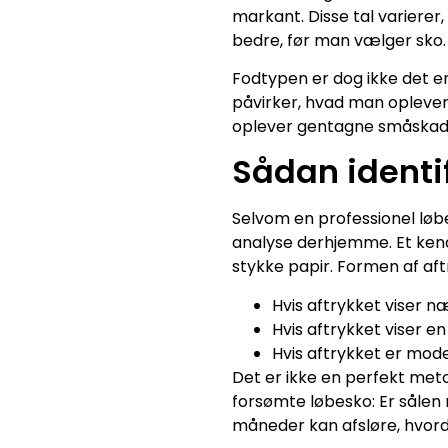
markant. Disse tal varierer,
bedre, før man vælger sko.
Fodtypen er dog ikke det 
påvirker, hvad man oplever
oplever gentagne småskader
Sådan identi
Selvom en professionel løbe
analyse derhjemme. Et kend
stykke papir. Formen af af
Hvis aftrykket viser 
Hvis aftrykket viser e
Hvis aftrykket er mode
Det er ikke en perfekt met
forsømte løbesko: Er sålen 
måneder kan afsløre, hvord