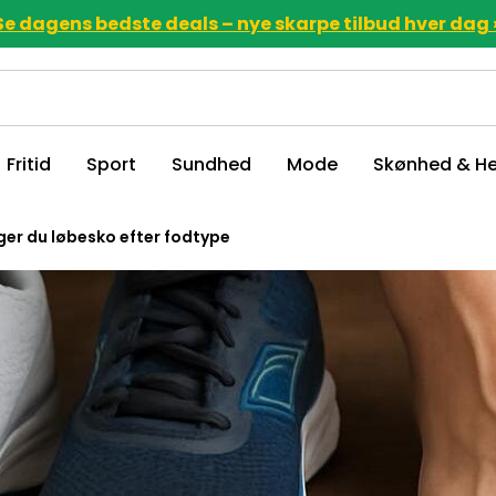
Se dagens bedste deals – nye skarpe tilbud hver dag 
Fritid
Sport
Sundhed
Mode
Skønhed & He
er du løbesko efter fodtype