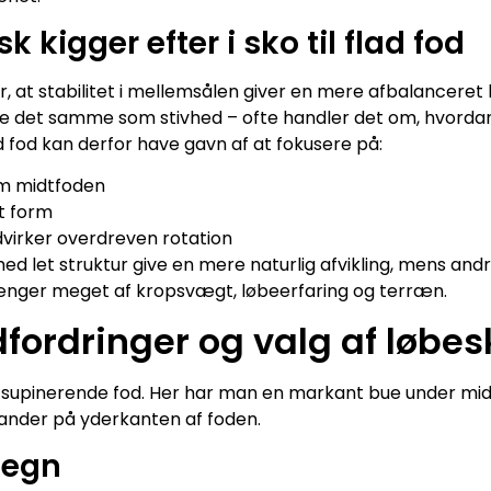
 kigger efter i sko til flad fod
, at stabilitet i mellemsålen giver en mere afbalancere
re det samme som stivhed – ofte handler det om, hvordan
d fod kan derfor have gavn af at fokusere på:
m midtfoden
t form
virker overdreven rotation
 med let struktur give en mere naturlig afvikling, mens an
ænger meget af kropsvægt, løbeerfaring og terræn.
fordringer og valg af løbes
n supinerende fod. Her har man en markant bue under mid
lander på yderkanten af foden.
tegn