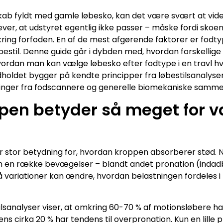
kab fyldt med gamle løbesko, kan det være svært at vide,
r, at udstyret egentlig ikke passer – måske fordi skoene e
kring forfoden. En af de mest afgørende faktorer er fodty
øbestil. Denne guide går i dybden med, hvordan forskellig
vordan man kan vælge løbesko efter fodtype i en travl h
ndholdet bygger på kendte principper fra løbestilsanalyser
linger fra fodscannere og generelle biomekaniske sam
ypen betyder så meget for v
r stor betydning for, hvordan kroppen absorberer stød.
 en række bevægelser – blandt andet pronation (indad
variationer kan ændre, hvordan belastningen fordeles i
tilsanalyser viser, at omkring 60-70 % af motionsløbere 
s cirka 20 % har tendens til overpronation. Kun en lille 