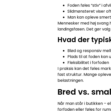
Foden føles “stiv” i afvi
Slidmønsteret viser o
Man kan opleve smert
Mennesker med høj svang ha
landingsfasen. Det gør valg
Hvad der typis
Blød og responsiv mel
Plads til at foden kan 
Fleksibilitet i forfoden
I praksis kan det føles ma
fast struktur. Mange oplev
belastningen.
Bred vs. sma
Når man står i butikken – 
forfoden eller føles for rum