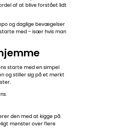
del af at blive forstået lidt
empo og daglige bevægelser
starte med – især hvis man
erhjemme
tens starte med en simpel
og stiller sig på et mørkt
ster.
ns.
nerer den med at kigge på
eligt mønster over flere