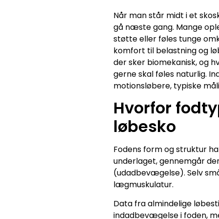
Når man står midt i et skos
gå næste gang. Mange opleve
støtte eller føles tunge om
komfort til belastning og l
der sker biomekanisk, og h
gerne skal føles naturlig. I
motionsløbere, typiske må
Hvorfor fodt
løbesko
Fodens form og struktur ha
underlaget, gennemgår den
(udadbevægelse). Selv små 
lægmuskulatur.
Data fra almindelige løbes
indadbevægelse i foden, men