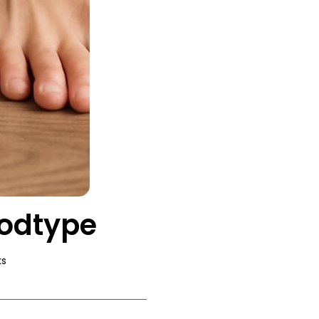
fodtype
ks