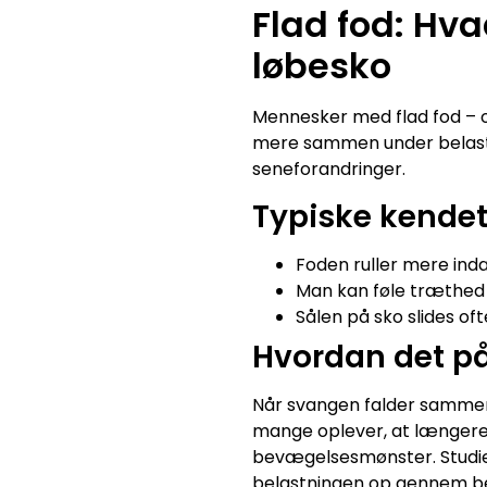
Flad fod: Hv
løbesko
Mennesker med flad fod – o
mere sammen under belastn
seneforandringer.
Typiske kende
Foden ruller mere inda
Man kan føle træthed 
Sålen på sko slides of
Hvordan det på
Når svangen falder sammen
mange oplever, at længere d
bevægelsesmønster. Studie
belastningen op gennem b