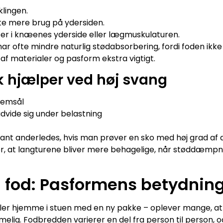
klingen.
fte mere brug på ydersiden.
er i knæenes yderside eller lægmuskulaturen.
r ofte mindre naturlig stødabsorbering, fordi foden ikke
 af materialer og pasform ekstra vigtigt.
k hjælper ved høj svang
lemsål
udvide sig under belastning
rkant anderledes, hvis man prøver en sko med høj grad 
er, at langturene bliver mere behagelige, når støddæmpn
l fod: Pasformens betydnin
eller hjemme i stuen med en ny pakke – oplever mange, 
melig. Fodbredden varierer en del fra person til person, o