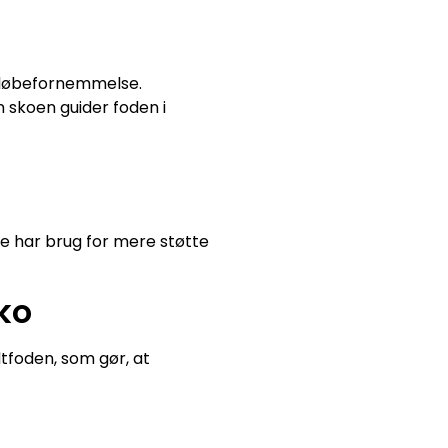
t løbefornemmelse.
 skoen guider foden i
dre har brug for mere støtte
ko
tfoden, som gør, at