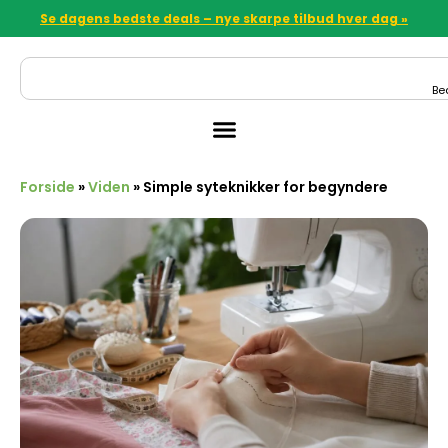
Se dagens bedste deals – nye skarpe tilbud hver dag »
Be
Forside
»
Viden
»
Simple syteknikker for begyndere