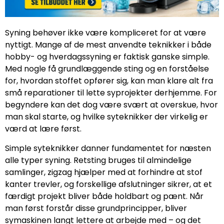
Syning behøver ikke være kompliceret for at være
nyttigt. Mange af de mest anvendte teknikker i både
hobby- og hverdagssyning er faktisk ganske simple.
Med nogle få grundlæggende sting og en forståelse
for, hvordan stoffet opfører sig, kan man klare alt fra
små reparationer til lette syprojekter derhjemme. For
begyndere kan det dog være svært at overskue, hvor
man skal starte, og hvilke syteknikker der virkelig er
værd at lære først.
Simple syteknikker danner fundamentet for næsten
alle typer syning. Retsting bruges til almindelige
samlinger, zigzag hjælper med at forhindre at stof
kanter trevler, og forskellige afslutninger sikrer, at et
færdigt projekt bliver både holdbart og pænt. Når
man først forstår disse grundprincipper, bliver
symaskinen langt lettere at arbejde med – og det