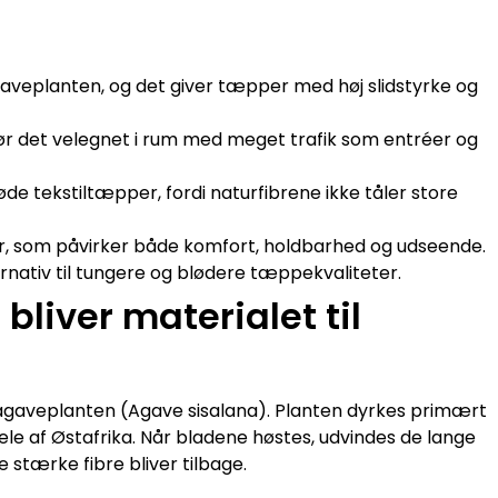
 agaveplanten, og det giver tæpper med høj slidstyrke og
 gør det velegnet i rum med meget trafik som entréer og
de tekstiltæpper, fordi naturfibrene ikke tåler store
er, som påvirker både komfort, holdbarhed og udseende.
rnativ til tungere og blødere tæppekvaliteter.
bliver materialet til
 agaveplanten (Agave sisalana). Planten dyrkes primært
dele af Østafrika. Når bladene høstes, udvindes de lange
 stærke fibre bliver tilbage.