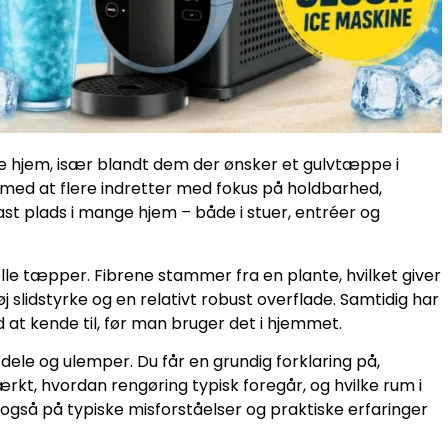
e hjem, især blandt dem der ønsker et gulvtæppe i
t med at flere indretter med fokus på holdbarhed,
 fast plads i mange hjem – både i stuer, entréer og
nelle tæpper. Fibrene stammer fra en plante, hvilket giver
slidstyrke og en relativt robust overflade. Samtidig har
at kende til, før man bruger det i hjemmet.
rdele og ulemper. Du får en grundig forklaring på,
tærkt, hvordan rengøring typisk foregår, og hvilke rum i
 også på typiske misforståelser og praktiske erfaringer