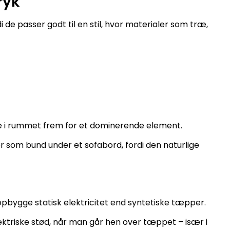
ryk
 de passer godt til en stil, hvor materialer som træ,
e i rummet frem for et dominerende element.
r som bund under et sofabord, fordi den naturlige
 opbygge statisk elektricitet end syntetiske tæpper.
ektriske stød, når man går hen over tæppet – især i