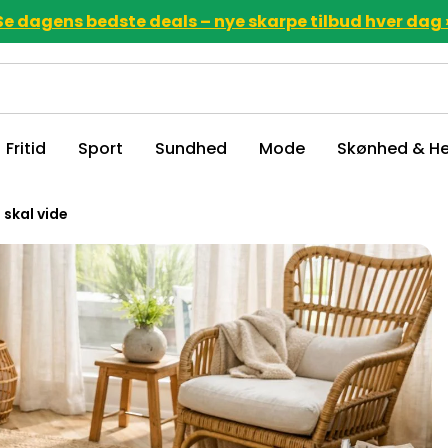
Se dagens bedste deals – nye skarpe tilbud hver dag 
Fritid
Sport
Sundhed
Mode
Skønhed & He
 skal vide