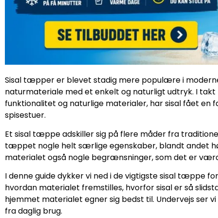
Sisal tæpper er blevet stadig mere populære i modern
naturmateriale med et enkelt og naturligt udtryk. I tak
funktionalitet og naturlige materialer, har sisal fået en
spisestuer.
Et sisal tæppe adskiller sig på flere måder fra traditio
tæppet nogle helt særlige egenskaber, blandt andet høj 
materialet også nogle begrænsninger, som det er værd 
I denne guide dykker vi ned i de vigtigste sisal tæppe fo
hvordan materialet fremstilles, hvorfor sisal er så slids
hjemmet materialet egner sig bedst til. Undervejs ser vi
fra daglig brug.