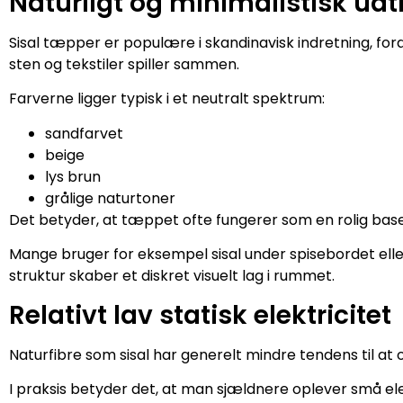
Naturligt og minimalistisk udt
Sisal tæpper er populære i skandinavisk indretning, fordi
sten og tekstiler spiller sammen.
Farverne ligger typisk i et neutralt spektrum:
sandfarvet
beige
lys brun
grålige naturtoner
Det betyder, at tæppet ofte fungerer som en rolig bas
Mange bruger for eksempel sisal under spisebordet elle
struktur skaber et diskret visuelt lag i rummet.
Relativt lav statisk elektricitet
Naturfibre som sisal har generelt mindre tendens til at
I praksis betyder det, at man sjældnere oplever små el