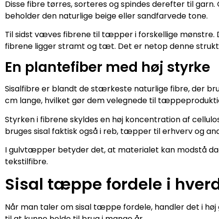
Disse fibre tørres, sorteres og spindes derefter til gar
beholder den naturlige beige eller sandfarvede tone.
Til sidst væves fibrene til tæpper i forskellige mønstre.
fibrene ligger stramt og tæt. Det er netop denne struktur
En plantefiber med høj styrke
Sisalfibre er blandt de stærkeste naturlige fibre, der bru
cm lange, hvilket gør dem velegnede til tæppeprodukti
Styrken i fibrene skyldes en høj koncentration af cellulo
bruges sisal faktisk også i reb, tæpper til erhverv og an
I gulvtæpper betyder det, at materialet kan modstå dag
tekstilfibre.
Sisal tæppe fordele i hve
Når man taler om sisal tæppe fordele, handler det i høj
til at kunne holde til brug i mange år.