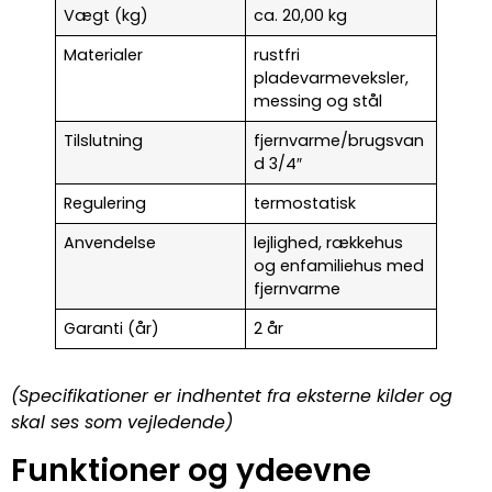
Vægt (kg)
ca. 20,00 kg
Materialer
rustfri
pladevarmeveksler,
messing og stål
Tilslutning
fjernvarme/brugsvan
d 3/4″
Regulering
termostatisk
Anvendelse
lejlighed, rækkehus
og enfamiliehus med
fjernvarme
Garanti (år)
2 år
(Specifikationer er indhentet fra eksterne kilder og
skal ses som vejledende)
Funktioner og ydeevne