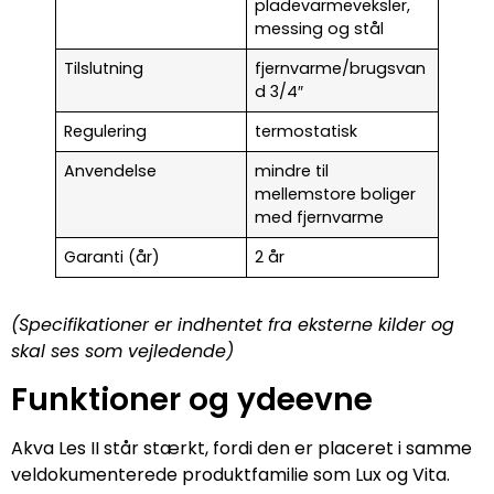
pladevarmeveksler,
messing og stål
Tilslutning
fjernvarme/brugsvan
d 3/4″
Regulering
termostatisk
Anvendelse
mindre til
mellemstore boliger
med fjernvarme
Garanti (år)
2 år
(Specifikationer er indhentet fra eksterne kilder og
skal ses som vejledende)
Funktioner og ydeevne
Akva Les II står stærkt, fordi den er placeret i samme
veldokumenterede produktfamilie som Lux og Vita.