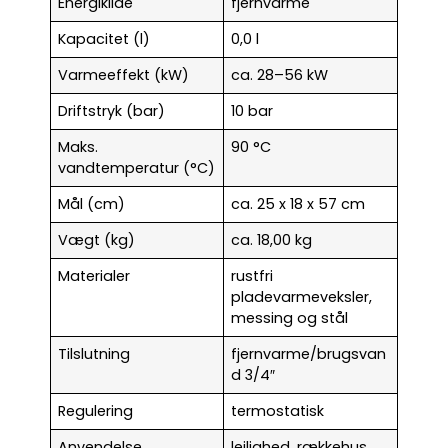
Energikilde
fjernvarme
Kapacitet (l)
0,0 l
Varmeeffekt (kW)
ca. 28–56 kW
Driftstryk (bar)
10 bar
Maks.
90 °C
vandtemperatur (°C)
Mål (cm)
ca. 25 x 18 x 57 cm
Vægt (kg)
ca. 18,00 kg
Materialer
rustfri
pladevarmeveksler,
messing og stål
Tilslutning
fjernvarme/brugsvan
d 3/4″
Regulering
termostatisk
Anvendelse
lejlighed, rækkehus