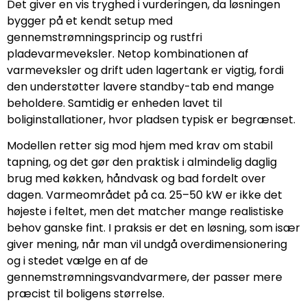
Det giver en vis tryghed i vurderingen, da løsningen
bygger på et kendt setup med
gennemstrømningsprincip og rustfri
pladevarmeveksler. Netop kombinationen af
varmeveksler og drift uden lagertank er vigtig, fordi
den understøtter lavere standby-tab end mange
beholdere. Samtidig er enheden lavet til
boliginstallationer, hvor pladsen typisk er begrænset.
Modellen retter sig mod hjem med krav om stabil
tapning, og det gør den praktisk i almindelig daglig
brug med køkken, håndvask og bad fordelt over
dagen. Varmeområdet på ca. 25–50 kW er ikke det
højeste i feltet, men det matcher mange realistiske
behov ganske fint. I praksis er det en løsning, som især
giver mening, når man vil undgå overdimensionering
og i stedet vælge en af de
gennemstrømningsvandvarmere, der passer mere
præcist til boligens størrelse.