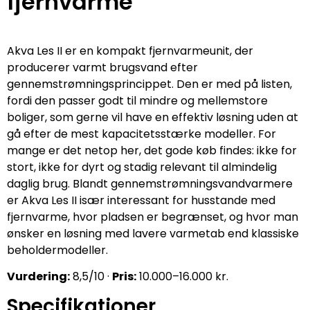
fjernvarme
Akva Les II er en kompakt fjernvarmeunit, der
producerer varmt brugsvand efter
gennemstrømningsprincippet. Den er med på listen,
fordi den passer godt til mindre og mellemstore
boliger, som gerne vil have en effektiv løsning uden at
gå efter de mest kapacitetsstærke modeller. For
mange er det netop her, det gode køb findes: ikke for
stort, ikke for dyrt og stadig relevant til almindelig
daglig brug. Blandt gennemstrømningsvandvarmere
er Akva Les II især interessant for husstande med
fjernvarme, hvor pladsen er begrænset, og hvor man
ønsker en løsning med lavere varmetab end klassiske
beholdermodeller.
Vurdering:
8,5/10 ·
Pris:
10.000–16.000 kr.
Specifikationer