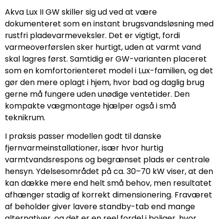
Akva Lux II GW skiller sig ud ved at være
dokumenteret som en instant brugsvandsløsning med
rustfri pladevarmeveksler. Det er vigtigt, fordi
varmeoverførslen sker hurtigt, uden at varmt vand
skal lagres først. Samtidig er GW-varianten placeret
som en komfortorienteret model i Lux-familien, og det
gør den mere oplagt i hjem, hvor bad og daglig brug
gerne må fungere uden unødige ventetider. Den
kompakte vægmontage hjælper også i små
teknikrum.
I praksis passer modellen godt til danske
fjernvarmeinstallationer, især hvor hurtig
varmtvandsrespons og begrænset plads er centrale
hensyn. Ydelsesområdet på ca. 30–70 kW viser, at den
kan dække mere end helt små behov, men resultatet
afhænger stadig af korrekt dimensionering. Fraværet
af beholder giver lavere standby-tab end mange
alternativer, og det er en reel fordel i boliger, hvor