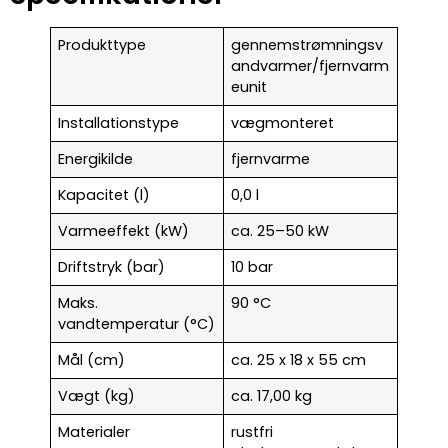
Produkttype
gennemstrømningsv
andvarmer/fjernvarm
eunit
Installationstype
vægmonteret
Energikilde
fjernvarme
Kapacitet (l)
0,0 l
Varmeeffekt (kW)
ca. 25–50 kW
Driftstryk (bar)
10 bar
Maks.
90 °C
vandtemperatur (°C)
Mål (cm)
ca. 25 x 18 x 55 cm
Vægt (kg)
ca. 17,00 kg
Materialer
rustfri