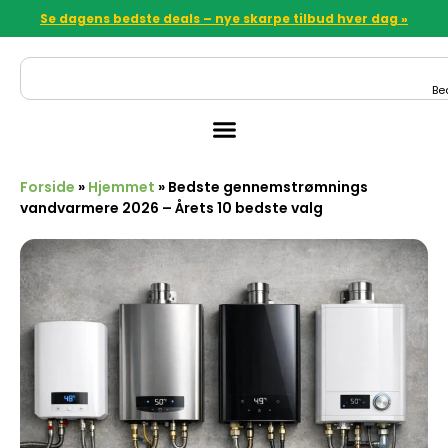
Se dagens bedste deals – nye skarpe tilbud hver dag »
Be
Forside
»
Hjemmet
»
Bedste gennemstrømnings
vandvarmere 2026 – Årets 10 bedste valg