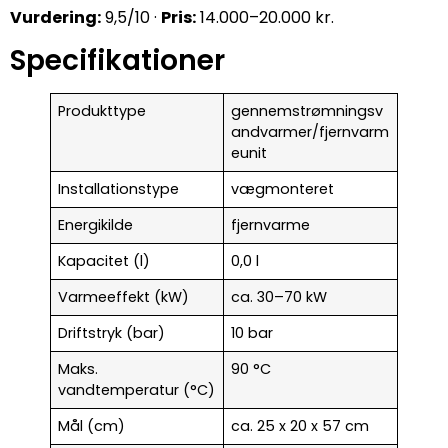
Vurdering:
9,5/10 ·
Pris:
14.000–20.000 kr.
Specifikationer
Produkttype
gennemstrømningsv
andvarmer/fjernvarm
eunit
Installationstype
vægmonteret
Energikilde
fjernvarme
Kapacitet (l)
0,0 l
Varmeeffekt (kW)
ca. 30–70 kW
Driftstryk (bar)
10 bar
Maks.
90 °C
vandtemperatur (°C)
Mål (cm)
ca. 25 x 20 x 57 cm