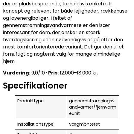
der er pladsbesparende, forholdsvis enkel i sit
koncept og relevant for både lejligheder, rækkehuse
og lavenergiboliger. I feltet af
gennemstrømningsvandvarmere er den især
interessant for dem, der ønsker en stærk
hverdagsløsning uden nødvendigvis at gå efter den
mest komfortorienterede variant. Det gør den til et
fornuftigt og nøgternt valg for mange almindelige
hjem.
Vurdering:
9,0/10 ·
Pris:
12.000–18.000 kr.
Specifikationer
Produkttype
gennemstrømningsv
andvarmer/fjernvarm
eunit
Installationstype
vægmonteret