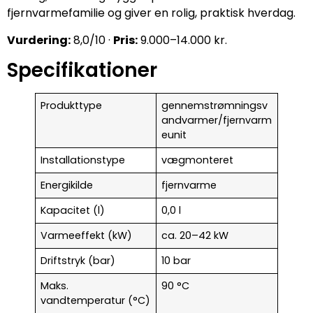
fjernvarmefamilie og giver en rolig, praktisk hverdag.
Vurdering:
8,0/10 ·
Pris:
9.000–14.000 kr.
Specifikationer
Produkttype
gennemstrømningsv
andvarmer/fjernvarm
eunit
Installationstype
vægmonteret
Energikilde
fjernvarme
Kapacitet (l)
0,0 l
Varmeeffekt (kW)
ca. 20–42 kW
Driftstryk (bar)
10 bar
Maks.
90 °C
vandtemperatur (°C)