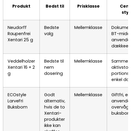
Produkt
Bedst til
Prisklasse
Cent
sty
Neudorff
Bedste
Mellemklasse
Dokumen
Raupenfrei
valg
BT-midde
Xentari 25 g
anvendel
dækkeev
Veddelholzer
Bedste til
Mellemklasse
Samme 
Xentari 16 × 2
nem
aktivstof,
g
dosering
portions
enkel do
ECOstyle
Godt
Mellemklasse
Giftfri, en
LarveFri
alternativ,
anvendel
Buksbom
hvis de to
overvågn
Xentari-
buksbom
produkter
ikke kan