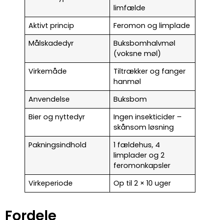
limfælde
Aktivt princip
Feromon og limplade
Målskadedyr
Buksbomhalvmøl
(voksne møl)
Virkemåde
Tiltrækker og fanger
hanmøl
Anvendelse
Buksbom
Bier og nyttedyr
Ingen insekticider –
skånsom løsning
Pakningsindhold
1 fældehus, 4
limplader og 2
feromonkapsler
Virkeperiode
Op til 2 × 10 uger
Fordele