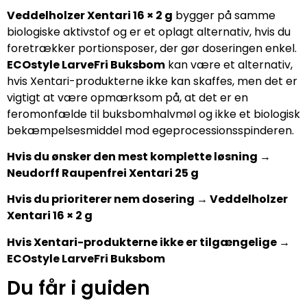
Veddelholzer Xentari 16 × 2 g
bygger på samme
biologiske aktivstof og er et oplagt alternativ, hvis du
foretrækker portionsposer, der gør doseringen enkel.
ECOstyle LarveFri Buksbom
kan være et alternativ,
hvis Xentari-produkterne ikke kan skaffes, men det er
vigtigt at være opmærksom på, at det er en
feromonfælde til buksbomhalvmøl og ikke et biologisk
bekæmpelsesmiddel mod egeprocessionsspinderen.
Hvis du ønsker den mest komplette løsning →
Neudorff Raupenfrei Xentari 25 g
Hvis du prioriterer nem dosering → Veddelholzer
Xentari 16 × 2 g
Hvis Xentari-produkterne ikke er tilgængelige →
ECOstyle LarveFri Buksbom
Du får i guiden