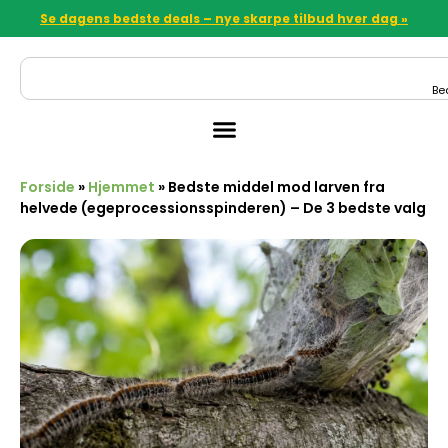
Se dagens bedste deals – nye skarpe tilbud hver dag »
Be
Forside
»
Hjemmet
»
Bedste middel mod larven fra
helvede (egeprocessionsspinderen) – De 3 bedste valg