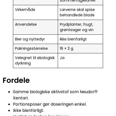
sommerfuglelarver
Virkemåde
Larverne skal spise
behandlede blade
Anvendelse
Prydplanter, frugt,
grøntsager og vin
Bier og nyttedyr
Ikke bienfarligt
Pakningsstørrelse
16 × 2 g
Velegnet til økologisk
Ja
dyrkning
Fordele
Samme biologiske aktivstof som Neudorff
Xentari.
Portionsposer gør doseringen enkel.
Ikke bienfarligt.