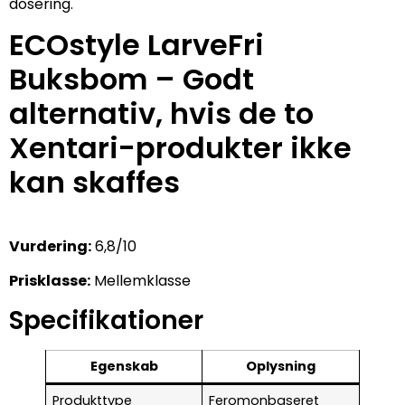
dosering.
ECOstyle LarveFri
Buksbom – Godt
alternativ, hvis de to
Xentari-produkter ikke
kan skaffes
Vurdering:
6,8/10
Prisklasse:
Mellemklasse
Specifikationer
Egenskab
Oplysning
Produkttype
Feromonbaseret