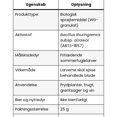
Egenskab
Oplysning
Produkttype
Biologisk
sprøjtemiddel (WG-
granulat)
Aktivstof
Bacillus thuringiensis
subsp.
aizawai
(ABTS-1857)
Målskadedyr
Fritædende
sommerfuglelarver
Virkemåde
Larverne skal spise
behandlede blade
Anvendelse
Prydplanter, frugt,
grøntsager og vin
Bier og nyttedyr
Ikke bienfarligt
Pakningsstørrelse
25 g