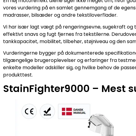
En høj motoreffekt alene siger ikke meget om, hvor godt
vores vurdering på en samlet gennemgang af de egenska
madrasser, bilsæder og andre tekstiloverflader.
Vi har især lagt vægt på rengøringsevne, sugekraft og tø
effektivt snavs og fugt fjernes fra tekstilerne. Derudove
tankkapacitet, mobilitet, tilbehør, støjniveau og den s
Vurderingerne bygger på dokumenterede specifikationer,
tilgængelige brugeroplevelser og erfaringer fra testmedie
enkelte modeller adskiller sig, og hvilke behov de passer 
produkttest.
StainFighter9000 – Mest s