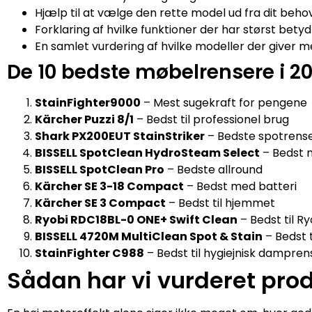
Hjælp til at vælge den rette model ud fra dit beho
Forklaring af hvilke funktioner der har størst betydn
En samlet vurdering af hvilke modeller der giver 
De 10 bedste møbelrensere i 2
StainFighter9000
– Mest sugekraft for pengene
Kärcher Puzzi 8/1
– Bedst til professionel brug
Shark PX200EUT StainStriker
– Bedste spotrens
BISSELL SpotClean HydroSteam Select
– Bedst
BISSELL SpotClean Pro
– Bedste allround
Kärcher SE 3-18 Compact
– Bedst med batteri
Kärcher SE 3 Compact
– Bedst til hjemmet
Ryobi RDC18BL-0 ONE+ Swift Clean
– Bedst til R
BISSELL 4720M MultiClean Spot & Stain
– Bedst 
StainFighter C988
– Bedst til hygiejnisk dampren
Sådan har vi vurderet pro