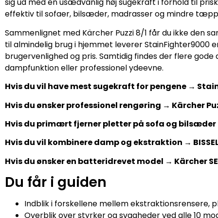
sig ud med en usædvanlig høj sugekraft i forhold til pri
effektiv til sofaer, bilsæder, madrasser og mindre tæ
Sammenlignet med Kärcher Puzzi 8/1 får du ikke den sa
til almindelig brug i hjemmet leverer StainFighter9000
brugervenlighed og pris. Samtidig findes der flere gode a
dampfunktion eller professionel ydeevne.
Hvis du vil have mest sugekraft for pengene → Sta
Hvis du ønsker professionel rengøring → Kärcher Puz
Hvis du primært fjerner pletter på sofa og bilsæde
Hvis du vil kombinere damp og ekstraktion → BISS
Hvis du ønsker en batteridrevet model → Kärcher S
Du får i guiden
Indblik i forskellene mellem ekstraktionsrensere,
Overblik over styrker og svagheder ved alle 10 mod