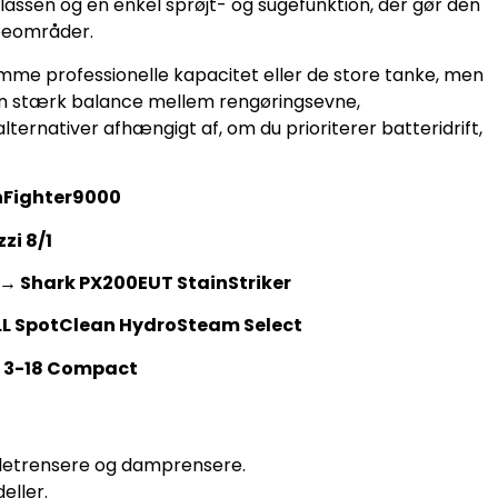
sklassen og en enkel sprøjt- og sugefunktion, der gør den
ppeområder.
mme professionelle kapacitet eller de store tanke, men
 en stærk balance mellem rengøringsevne,
lternativer afhængigt af, om du prioriterer batteridrift,
inFighter9000
zi 8/1
r → Shark PX200EUT StainStriker
ELL SpotClean HydroSteam Select
E 3-18 Compact
 pletrensere og damprensere.
eller.