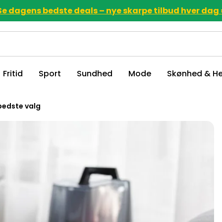
Se dagens bedste deals – nye skarpe tilbud hver dag 
Fritid
Sport
Sundhed
Mode
Skønhed & He
bedste valg