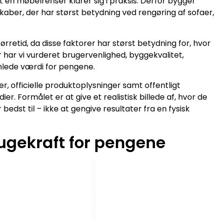
 en møbelrenser klarer sig i praksis. Derfor bygger
ber, der har størst betydning ved rengøring af sofaer,
rretid, da disse faktorer har størst betydning for, hvor
r har vi vurderet brugervenlighed, byggekvalitet,
amlede værdi for pengene.
 officielle produktoplysninger samt offentligt
r. Formålet er at give et realistisk billede af, hvor de
bedst til – ikke at gengive resultater fra en fysisk
ugekraft for pengene