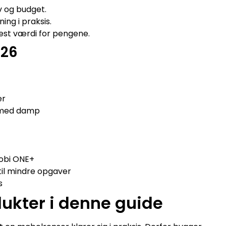
v og budget.
ing i praksis.
mest værdi for pengene.
026
er
 med damp
yobi ONE+
til mindre opgaver
s
dukter i denne guide