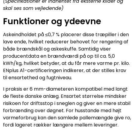
(Specifikationer er indhentet fra eksterne kilder og
skal ses som vejledende)
Funktioner og ydeevne
Askeindholdet på ≤0,7 % placerer disse træpiller i den
lave ende, hvilket reducerer behovet for rengøring af
både brændskål og askeskuffe. Samtidig viser
producentdata en brændværdi på op til ca. 5,0
kWh/kg, hvilket betyder, at du får mere varme pr. kilo.
ENplus A1-certificeringen indikerer, at der stilles krav
til ensartethed og fugtniveau.
I praksis er 6 mm-diameteren kompatibel med langt
de fleste danske anlæg. Ensartet størrelse mindsker
risikoen for driftsstop i sneglen og giver en mere stabil
forbrænding over døgnet. For husstande med højt
varmeforbrug kan den samlede pallemængde give ro,
fordi lageret rækker længere mellem leveringer.