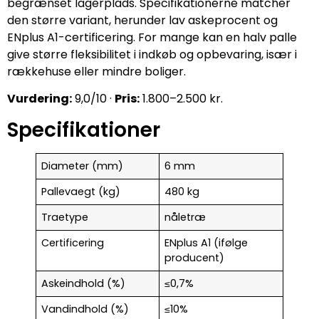
begrænset lagerplads. Specifikationerne matcher
den større variant, herunder lav askeprocent og
ENplus A1-certificering. For mange kan en halv palle
give større fleksibilitet i indkøb og opbevaring, især i
rækkehuse eller mindre boliger.
Vurdering:
9,0/10 ·
Pris:
1.800–2.500 kr.
Specifikationer
Diameter (mm)
6 mm
Pallevaegt (kg)
480 kg
Traetype
nåletræ
Certificering
ENplus A1 (ifølge
producent)
Askeindhold (%)
≤0,7%
Vandindhold (%)
≤10%