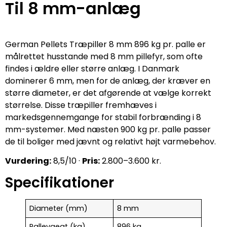
Til 8 mm-anlæg
German Pellets Træpiller 8 mm 896 kg pr. palle er
målrettet husstande med 8 mm pillefyr, som ofte
findes i ældre eller større anlæg. I Danmark
dominerer 6 mm, men for de anlæg, der kræver en
større diameter, er det afgørende at vælge korrekt
størrelse. Disse træpiller fremhæves i
markedsgennemgange for stabil forbrænding i 8
mm-systemer. Med næsten 900 kg pr. palle passer
de til boliger med jævnt og relativt højt varmebehov.
Vurdering:
8,5/10 ·
Pris:
2.800–3.600 kr.
Specifikationer
Diameter (mm)
8 mm
Pallevaegt (kg)
896 kg