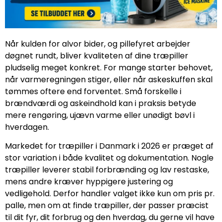
Når kulden for alvor bider, og pillefyret arbejder
døgnet rundt, bliver kvaliteten af dine træpiller
pludselig meget konkret. For mange starter behovet,
når varmeregningen stiger, eller når askeskuffen skal
tømmes oftere end forventet. Små forskelle i
brændværdi og askeindhold kan i praksis betyde
mere rengøring, ujævn varme eller unødigt bøvl i
hverdagen.
Markedet for træpiller i Danmark i 2026 er præget af
stor variation i både kvalitet og dokumentation. Nogle
træpiller leverer stabil forbrænding og lav restaske,
mens andre kræver hyppigere justering og
vedligehold. Derfor handler valget ikke kun om pris pr.
palle, men om at finde træpiller, der passer præcist
til dit fyr, dit forbrug og den hverdag, du gerne vil have