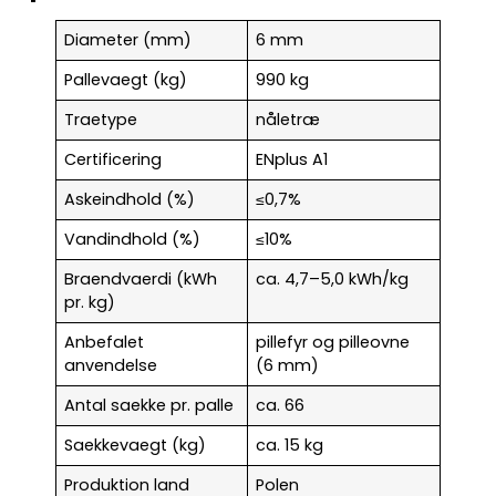
Diameter (mm)
6 mm
Pallevaegt (kg)
990 kg
Traetype
nåletræ
Certificering
ENplus A1
Askeindhold (%)
≤0,7%
Vandindhold (%)
≤10%
Braendvaerdi (kWh
ca. 4,7–5,0 kWh/kg
pr. kg)
Anbefalet
pillefyr og pilleovne
anvendelse
(6 mm)
Antal saekke pr. palle
ca. 66
Saekkevaegt (kg)
ca. 15 kg
Produktion land
Polen