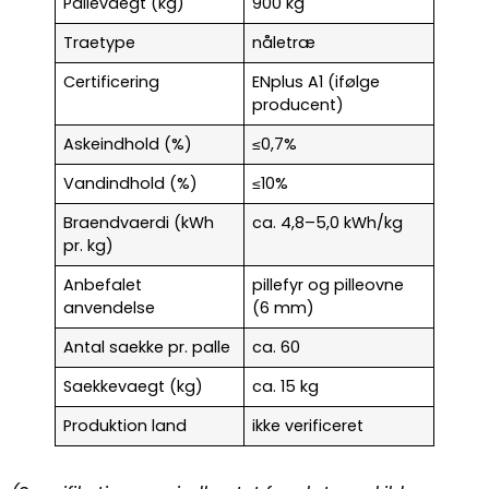
Pallevaegt (kg)
900 kg
Traetype
nåletræ
Certificering
ENplus A1 (ifølge
producent)
Askeindhold (%)
≤0,7%
Vandindhold (%)
≤10%
Braendvaerdi (kWh
ca. 4,8–5,0 kWh/kg
pr. kg)
Anbefalet
pillefyr og pilleovne
anvendelse
(6 mm)
Antal saekke pr. palle
ca. 60
Saekkevaegt (kg)
ca. 15 kg
Produktion land
ikke verificeret