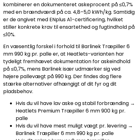
kombinerer en dokumenteret askeprocent på ≤0,7%
med en brændværdi på ca. 4,8–5,0 kWh/kg. Samtidig
er de angivet med ENplus A1-certificering, hvilket
stiller konkrete krav til ensartethed og fugtindhold på
≤10%.
En væsentlig forskel i forhold til Barlinek Træpiller 6
mm 990 kg pr. palle er, at Heatlets-varianten har
tydeligt fremhævet dokumentation for askeindhold
på ≤0,7%, mens Barlinek især udmærker sig ved
højere pallevægt på 990 kg. Der findes dog flere
stærke alternativer afhængigt af dit fyr og dit
pladsbehov.
Hvis du vil have lav aske og stabil forbrænding →
Heatlets Premium Træpiller 6 mm 900 kg pr.
palle
Hvis du vil have mest muligt vægt pr. levering →
Barlinek Træpiller 6 mm 990 kg pr. palle