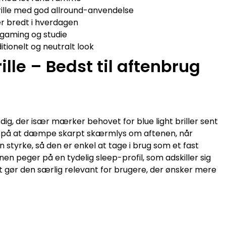
rille med god allround-anvendelse
er bredt i hverdagen
l gaming og studie
itionelt og neutralt look
ille – Bedst til aftenbrug
l dig, der især mærker behovet for blue light briller sent
en på at dæmpe skarpt skærmlys om aftenen, når
 styrke, så den er enkel at tage i brug som et fast
en peger på en tydelig sleep-profil, som adskiller sig
t gør den særlig relevant for brugere, der ønsker mere