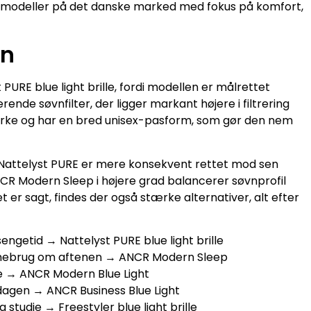
te modeller på det danske marked med fokus på komfort,
en
 PURE blue light brille, fordi modellen er målrettet
nde søvnfilter, der ligger markant højere i filtrering
tyrke og har en bred unisex-pasform, som gør den nem
t Nattelyst PURE er mere konsekvent rettet mod sen
 Modern Sleep i højere grad balancerer søvnprofil
r sagt, findes der også stærke alternativer, alt efter
ngetid → Nattelyst PURE blue light brille
emmebrug om aftenen → ANCR Modern Sleep
udie → ANCR Modern Blue Light
dsdagen → ANCR Business Blue Light
 studie → Freestyler blue light brille