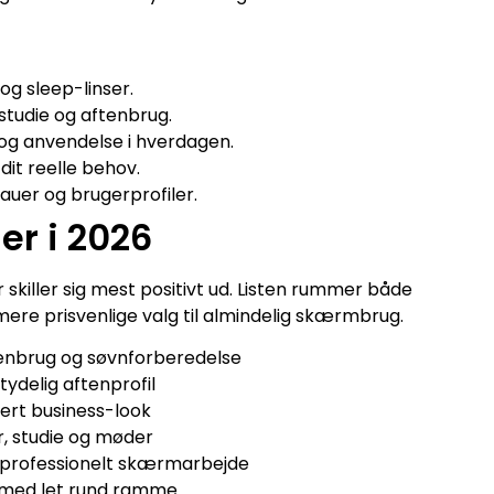
og sleep-linser.
studie og aftenbrug.
 og anvendelse i hverdagen.
dit reelle behov.
auer og brugerprofiler.
ler i 2026
 skiller sig mest positivt ud. Listen rummer både
mere prisvenlige valg til almindelig skærmbrug.
aftenbrug og søvnforberedelse
delig aftenprofil
bert business-look
r, studie og møder
il professionelt skærmarbejde
l med let rund ramme