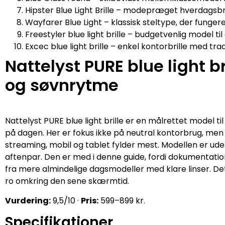
Hipster Blue Light Brille – modepræget hverdagsb
Wayfarer Blue Light – klassisk steltype, der funger
Freestyler blue light brille – budgetvenlig model ti
Excec blue light brille – enkel kontorbrille med trad
Nattelyst PURE blue light br
og søvnrytme
Nattelyst PURE blue light brille er en målrettet model ti
på dagen. Her er fokus ikke på neutral kontorbrug, m
streaming, mobil og tablet fylder mest. Modellen er uden
aftenpar. Den er med i denne guide, fordi dokumentation
fra mere almindelige dagsmodeller med klare linser. De
ro omkring den sene skærmtid.
Vurdering:
9,5/10 ·
Pris:
599–899 kr.
Specifikationer