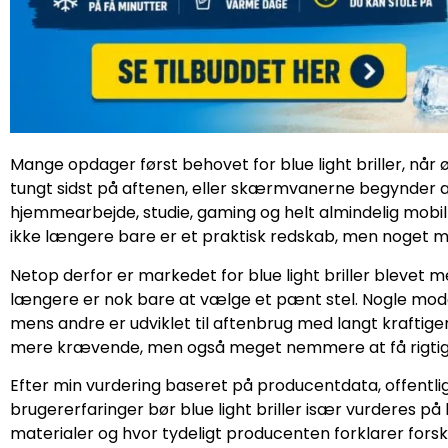
Mange opdager først behovet for blue light briller, når
tungt sidst på aftenen, eller skærmvanerne begynder at
hjemmearbejde, studie, gaming og helt almindelig mobi
ikke længere bare er et praktisk redskab, men noget m
Netop derfor er markedet for blue light briller blevet me
længere er nok bare at vælge et pænt stel. Nogle model
mens andre er udviklet til aftenbrug med langt kraftigere 
mere krævende, men også meget nemmere at få rigtigt,
Efter min vurdering baseret på producentdata, offentl
brugererfaringer bør blue light briller især vurderes på 
materialer og hvor tydeligt producenten forklarer forsk