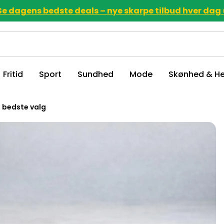
Se dagens bedste deals – nye skarpe tilbud hver dag 
Fritid
Sport
Sundhed
Mode
Skønhed & He
10 bedste valg