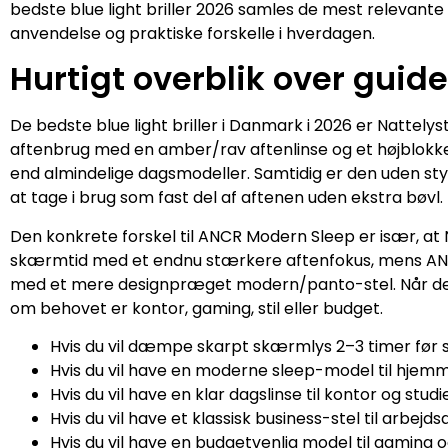
bedste blue light briller 2026 samles de mest relevan
anvendelse og praktiske forskelle i hverdagen.
Hurtigt overblik over guid
De bedste blue light briller i Danmark i 2026 er Nattelyst
aftenbrug med en amber/rav aftenlinse og et højblokkere
end almindelige dagsmodeller. Samtidig er den uden s
at tage i brug som fast del af aftenen uden ekstra bøvl.
Den konkrete forskel til ANCR Modern Sleep er især, a
skærmtid med et endnu stærkere aftenfokus, mens ANCR
med et mere designpræget modern/panto-stel. Når det e
om behovet er kontor, gaming, stil eller budget.
Hvis du vil dæmpe skarpt skærmlys 2–3 timer før se
Hvis du vil have en moderne sleep-model til hj
Hvis du vil have en klar dagslinse til kontor og st
Hvis du vil have et klassisk business-stel til arbej
Hvis du vil have en budgetvenlig model til gaming og