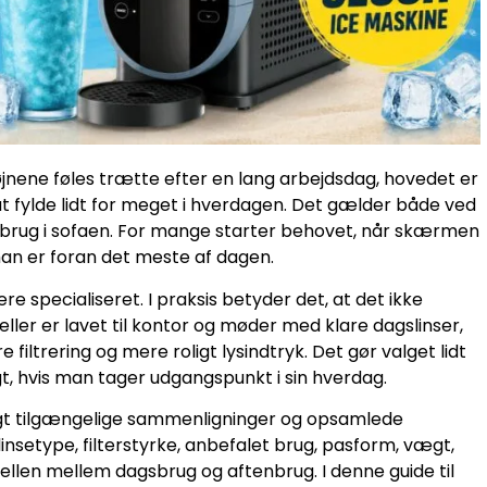
 øjnene føles trætte efter en lang arbejdsdag, hovedet er
 fylde lidt for meget i hverdagen. Det gælder både ved
lbrug i sofaen. For mange starter behovet, når skærmen
an er foran det meste af dagen.
re specialiseret. I praksis betyder det, at det ikke
ler er lavet til kontor og møder med klare dagslinser,
filtrering og mere roligt lysindtryk. Det gør valget lidt
 hvis man tager udgangspunkt i sin hverdag.
igt tilgængelige sammenligninger og opsamlede
linsetype, filterstyrke, anbefalet brug, pasform, vægt,
ellen mellem dagsbrug og aftenbrug. I denne guide til