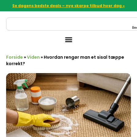
Se dagens bedste deals – nye skarpe tilbud hver dag »
Be
Forside
»
Viden
»
Hvordan rengør man et sisal tæppe
korrekt?