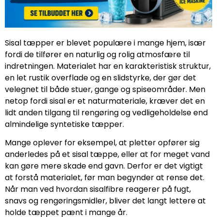
Sisal tæpper er blevet populære i mange hjem, især
fordi de tilfører en naturlig og rolig atmosfære til
indretningen. Materialet har en karakteristisk struktur,
en let rustik overflade og en slidstyrke, der gør det
velegnet til både stuer, gange og spiseområder. Men
netop fordi sisal er et naturmateriale, kræver det en
lidt anden tilgang til rengøring og vedligeholdelse end
almindelige syntetiske tæpper.
Mange oplever for eksempel, at pletter opfører sig
anderledes på et sisal tæppe, eller at for meget vand
kan gøre mere skade end gavn. Derfor er det vigtigt
at forstå materialet, før man begynder at rense det.
Når man ved hvordan sisalfibre reagerer på fugt,
snavs og rengøringsmidler, bliver det langt lettere at
holde tæppet pænt i mange år.