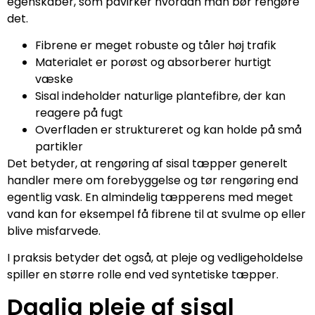
egenskaber, som påvirker hvordan man bør rengøre
det.
Fibrene er meget robuste og tåler høj trafik
Materialet er porøst og absorberer hurtigt
væske
Sisal indeholder naturlige plantefibre, der kan
reagere på fugt
Overfladen er struktureret og kan holde på små
partikler
Det betyder, at rengøring af sisal tæpper generelt
handler mere om forebyggelse og tør rengøring end
egentlig vask. En almindelig tæpperens med meget
vand kan for eksempel få fibrene til at svulme op eller
blive misfarvede.
I praksis betyder det også, at pleje og vedligeholdelse
spiller en større rolle end ved syntetiske tæpper.
Daglig pleje af sisal