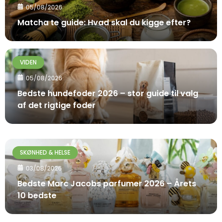
05/08/2026
Matcha te guide: Hvad skal du kigge efter?
VIDEN
05/08/2026
Bedste hundefoder 2026 – stor guide til valg
af det rigtige foder
SKØNHED & HELSE
03/08/2026
Bedste Marc Jacobs parfumer 2026 – Årets
10 bedste