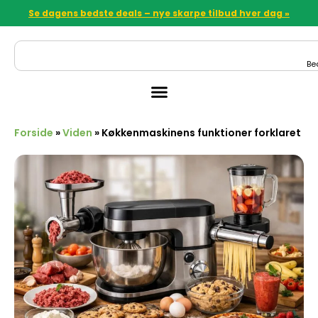
Se dagens bedste deals – nye skarpe tilbud hver dag »
Be
Forside
»
Viden
»
Køkkenmaskinens funktioner forklaret