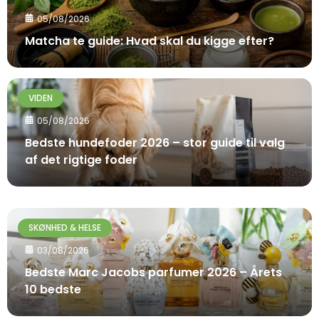
05/08/2026
Matcha te guide: Hvad skal du kigge efter?
VIDEN
05/08/2026
Bedste hundefoder 2026 – stor guide til valg
af det rigtige foder
SKØNHED & HELSE
03/08/2026
Bedste Marc Jacobs parfumer 2026 – Årets
10 bedste