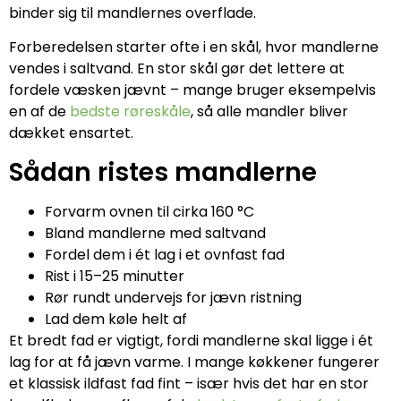
binder sig til mandlernes overflade.
Forberedelsen starter ofte i en skål, hvor mandlerne
vendes i saltvand. En stor skål gør det lettere at
fordele væsken jævnt – mange bruger eksempelvis
en af de
bedste røreskåle
, så alle mandler bliver
dækket ensartet.
Sådan ristes mandlerne
Forvarm ovnen til cirka 160 °C
Bland mandlerne med saltvand
Fordel dem i ét lag i et ovnfast fad
Rist i 15–25 minutter
Rør rundt undervejs for jævn ristning
Lad dem køle helt af
Et bredt fad er vigtigt, fordi mandlerne skal ligge i ét
lag for at få jævn varme. I mange køkkener fungerer
et klassisk ildfast fad fint – især hvis det har en stor