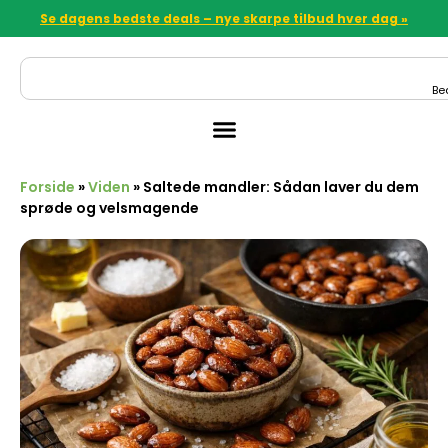
Se dagens bedste deals – nye skarpe tilbud hver dag »
Be
Forside
»
Viden
»
Saltede mandler: Sådan laver du dem
sprøde og velsmagende