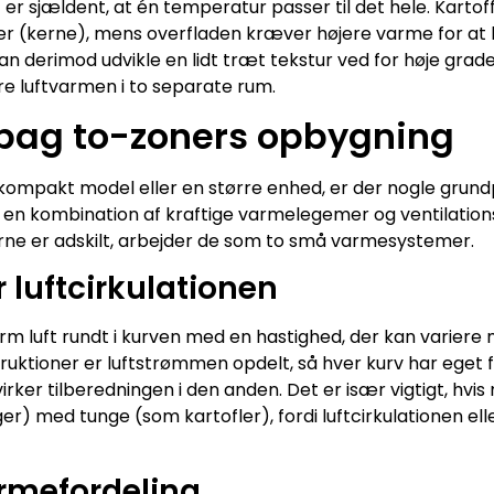
 er sjældent, at én temperatur passer til det hele. Kartoff
er (kerne), mens overfladen kræver højere varme for at 
an derimod udvikle en lidt træt tekstur ved for høje grade
ere luftvarmen i to separate rum.
bag to-zoners opbygning
mpakt model eller en større enhed, er der nogle grundp
en kombination af kraftige varmelegemer og ventilation
erne er adskilt, arbejder de som to små varmesystemer.
 luftcirkulationen
arm luft rundt i kurven med en hastighed, der kan variere
ruktioner er luftstrømmen opdelt, så hver kurv har eget f
åvirker tilberedningen i den anden. Det er især vigtigt, hv
r) med tunge (som kartofler), fordi luftcirkulationen elle
armefordeling