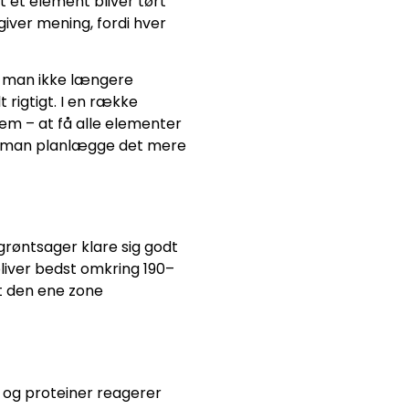
 ét element bliver tørt
giver mening, fordi hver
or man ikke længere
rigtigt. I en række
m – at få alle elementer
an man planlægge det mere
røntsager klare sig godt
liver bedst omkring 190–
t den ene zone
e og proteiner reagerer