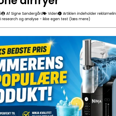
one airfryer
5
Af Signe Søndergård
Viden
Artiklen indeholder reklameli
å research og analyse - ikke egen test (læs mere)