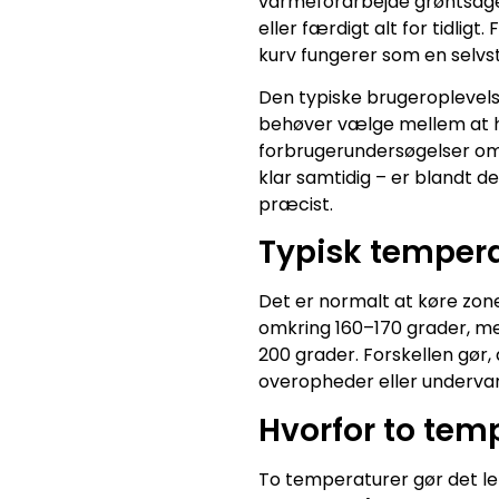
varmeforarbejde grøntsager
eller færdigt alt for tidlig
kurv fungerer som en selvs
Den typiske brugeroplevels
behøver vælge mellem at ha
forbrugerundersøgelser om
klar samtidig – er blandt 
præcist.
Typisk tempera
Det er normalt at køre zon
omkring 160–170 grader, me
200 grader. Forskellen gør
overopheder eller underva
Hvorfor to temp
To temperaturer gør det le