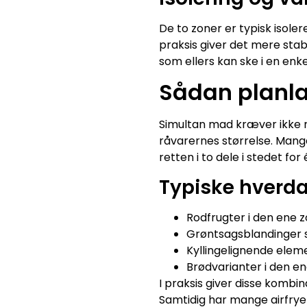
De to zoner er typisk isole
praksis giver det mere sta
som ellers kan ske i en en
Sådan planl
Simultan mad kræver ikke n
råvarernes størrelse. Mange
retten i to dele i stedet fo
Typiske hverd
Rodfrugter i den ene 
Grøntsagsblandinger
Kyllingelignende elem
Brødvarianter i den e
I praksis giver disse kombi
Samtidig har mange airfryer