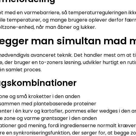
ret med en varmebarriere, så temperaturreguleringen ikke
bile temperaturer, og mange brugere oplever derfor færr
keltzone-enhed, når man åbner og lukker.
ægger man simultan mad m
ødvendigvis avanceret teknik. Det handler mest om at ti
, der bruger en to-zoners løsning, udvikler hurtigt en ru
r én samlet proces.
agskombinationer
zone og små kroketter i den anden
 sammen med plantebaserede proteiner
enter i én kurv og kartofler, pommes eller wedges i den 
ne zone og varme grøntsager i den anden
nationer god mening, fordi ingredienserne normalt kræver
e en synkroniseringsfunktion, der sørger for, at begge zo