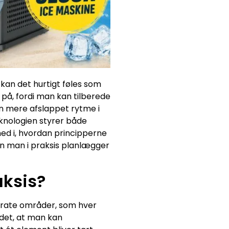
 kan det hurtigt føles som
 på, fordi man kan tilberede
en mere afslappet rytme i
knologien styrer både
ned i, hvordan principperne
an man i praksis planlægger
aksis?
arate områder, som hver
 det, at man kan