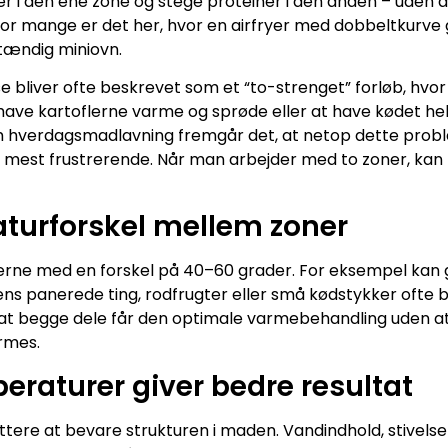
 i den ene zone og stege proteiner i den anden – uden at
t. For mange er det her, hvor en airfryer med dobbeltkurve 
tændig miniovn.
e bliver ofte beskrevet som et “to-strenget” forløb, hv
ve kartoflerne varme og sprøde eller at have kødet helt 
 hverdagsmadlavning fremgår det, at netop dette proble
de mest frustrerende. Når man arbejder med to zoner, k
turforskel mellem zoner
erne med en forskel på 40–60 grader. For eksempel kan g
ns panerede ting, rodfrugter eller små kødstykker ofte b
, at begge dele får den optimale varmebehandling uden a
rmes.
eraturer giver bedre resultat
ttere at bevare strukturen i maden. Vandindhold, stivels