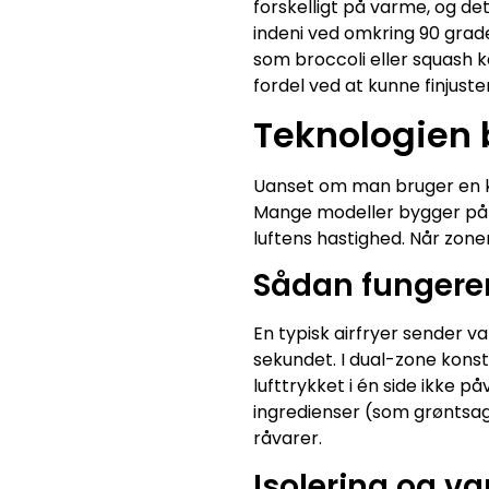
forskelligt på varme, og det
indeni ved omkring 90 grad
som broccoli eller squash k
fordel ved at kunne finjust
Teknologien 
Uanset om man bruger en ko
Mange modeller bygger på 
luftens hastighed. Når zon
Sådan fungerer
En typisk airfryer sender v
sekundet. I dual-zone konst
lufttrykket i én side ikke p
ingredienser (som grøntsage
råvarer.
Isolering og v