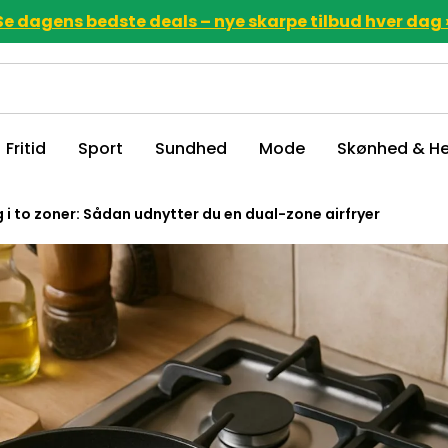
Se dagens bedste deals – nye skarpe tilbud hver dag 
Fritid
Sport
Sundhed
Mode
Skønhed & He
i to zoner: Sådan udnytter du en dual-zone airfryer