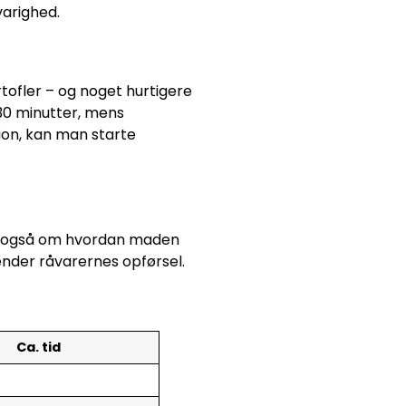
varighed.
rtofler – og noget hurtigere
30 minutter, mens
ion, kan man starte
men også om hvordan maden
nder råvarernes opførsel.
Ca. tid