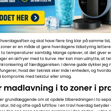
hverdagsaften og skal have flere ting klar på samme tid,
to zoner er en måde at gøre hverdagens tidsstyring lettere
d to temperaturer samtidig. Mange oplever, at det giver 
ger en airfryer med to kurve. Her kan man udnytte, at te
ynkronisering af færdiggørelsen. I denne guide dykker jeg 
ungerer, hvad der teknisk sker inde i enheden, og hvord
å kompromis med tekstur eller smag.
 madlavning i to zoner i pr
ler grundlæggende om at opdele tilberedningen i to sep
r, tid og ofte også luftflow. I en travl hverdag betyder