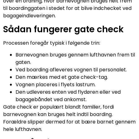
over en ordning, hvor barnevognen bruges helt frem
til boardinggaten i stedet for at blive indchecket ved
bagageindleveringen.
Sådan fungerer gate check
Processen foregår typisk i følgende trin:
Barnevognen bruges gennem lufthavnen frem til
gaten.
Ved boarding afleveres vognen til personalet.
Den mærkes med et gate check-tag.
Vognen placeres i flyets lastrum.
Den udleveres enten ved flydøren eller ved
bagagebåndet ved ankomst.
Gate check er populært blandt familier, fordi
barnevognen kan bruges helt indtil boarding.
Forældre slipper dermed for at bære barnet gennem
hele lufthavnen.