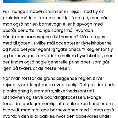
For mange småbørnsfamilier er rejser med fly en
praktisk måde at komme hurtigt frem på, men når
man også har en barnevogn eller klapvogn med,
opstår der ofte mange spørgsmål. Hvordan
håndteres barnevogne i lufthavnen? Må de tages
med til gaten? Hvilke mål accepterer flyselskaberne,
og hvad betyder egentlig “gate check”? Regler for fly
og barnevogne kan variere mellem flyselskaber, men
der findes også nogle generelle principper, som går
igen på tværs af de fleste rejser.
Når man forstår de grundlæggende regler, bliver
rejsen typisk langt mere overskuelig. Det gælder både
planlægning hjemmefra, sikkerhedskontrol i
lufthavnen og selve boardingprocessen. Mange
forældre opdager nemlig, at det ikke kun handler om,
hvorvidt man må tage barnevognen med – men også
hvordan den skal pakkes, hvor den opbevares under