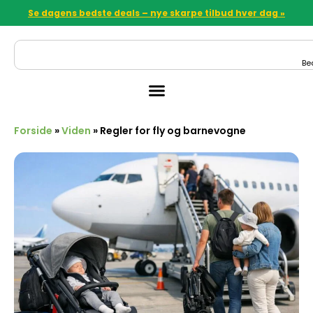
Se dagens bedste deals – nye skarpe tilbud hver dag »
Be
Forside
»
Viden
»
Regler for fly og barnevogne