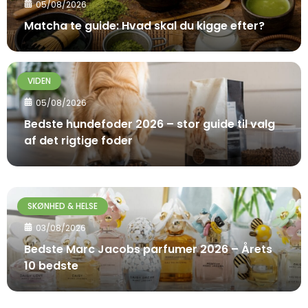
05/08/2026
Matcha te guide: Hvad skal du kigge efter?
VIDEN
05/08/2026
Bedste hundefoder 2026 – stor guide til valg
af det rigtige foder
SKØNHED & HELSE
03/08/2026
Bedste Marc Jacobs parfumer 2026 – Årets
10 bedste