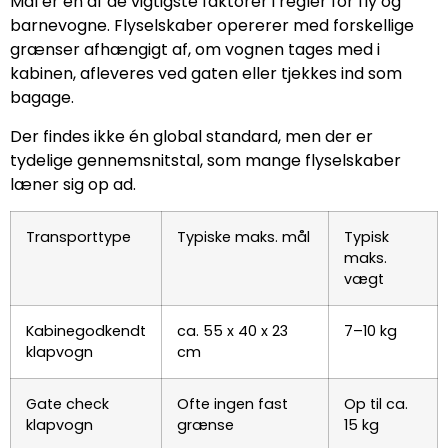
Mål er en af de vigtigste faktorer i regler for fly og
barnevogne. Flyselskaber opererer med forskellige
grænser afhængigt af, om vognen tages med i
kabinen, afleveres ved gaten eller tjekkes ind som
bagage.
Der findes ikke én global standard, men der er
tydelige gennemsnitstal, som mange flyselskaber
læner sig op ad.
Transporttype
Typiske maks. mål
Typisk
maks.
vægt
Kabinegodkendt
ca. 55 x 40 x 23
7–10 kg
klapvogn
cm
Gate check
Ofte ingen fast
Op til ca.
klapvogn
grænse
15 kg