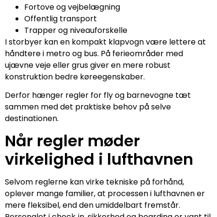
Fortove og vejbelægning
Offentlig transport
Trapper og niveauforskelle
I storbyer kan en kompakt klapvogn være lettere at
håndtere i metro og bus. På ferieområder med
ujævne veje eller grus giver en mere robust
konstruktion bedre køreegenskaber.
Derfor hænger regler for fly og barnevogne tæt
sammen med det praktiske behov på selve
destinationen.
Når regler møder
virkelighed i lufthavnen
Selvom reglerne kan virke tekniske på forhånd,
oplever mange familier, at processen i lufthavnen er
mere fleksibel, end den umiddelbart fremstår.
Personalet i check‑in, sikkerhed og boarding er vant til