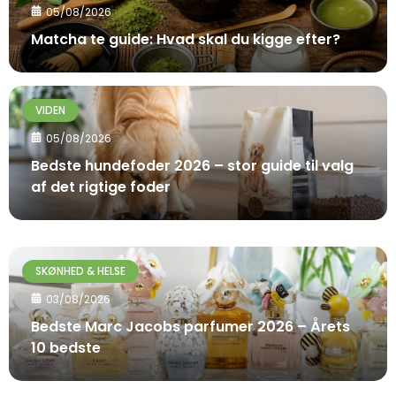
05/08/2026
Matcha te guide: Hvad skal du kigge efter?
VIDEN
05/08/2026
Bedste hundefoder 2026 – stor guide til valg
af det rigtige foder
SKØNHED & HELSE
03/08/2026
Bedste Marc Jacobs parfumer 2026 – Årets
10 bedste