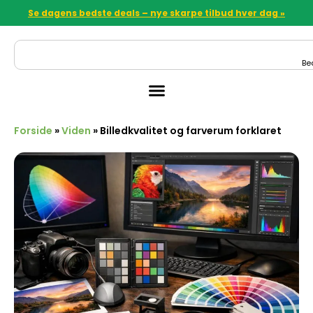
Se dagens bedste deals – nye skarpe tilbud hver dag »
Be
Forside
»
Viden
»
Billedkvalitet og farverum forklaret